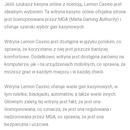
Jeśli szukasz kasyna online z licencją, Lemon Casino jest
idealnym wyborem. Ta witryna kasyno online oficjalna strona
jest licencjonowana przez MGA (Malta Gaming Authority) i
oferuje szeroki wybór gier kasynowych.
Witryna Lemon Casino jest dostępna w języku polskim, co
sprawia, że korzystanie z niej jest jeszcze bardziej
komfortowe. Dodatkowo, witryna jest dostępna zarówno na
komputerze, jak i na urządzeniach mobilnych, co sprawia, że
możesz grać w każdym miejscu i w każdej chwili.
Witryna Lemon Casino oferuje wiele gier kasynowych, w
tym ruletke, blackjacki, automatów, a także wiele innych.
Głównym zaletą tej witryny jest fakt, że jest ona
licencjonowana, co oznacza, że jest ona regulowana i
nadzorowana przez MGA, co sprawia, że jest ona
bezpieczna i uczciwa.