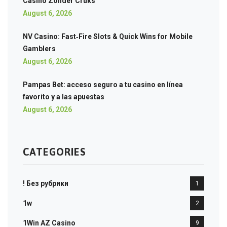
Casino Zonder Cruks
August 6, 2026
NV Casino: Fast‑Fire Slots & Quick Wins for Mobile
Gamblers
August 6, 2026
Pampas Bet: acceso seguro a tu casino en línea
favorito y a las apuestas
August 6, 2026
CATEGORIES
! Без рубрики
1
1w
2
1Win AZ Casino
9