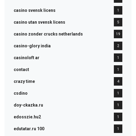
casino svensk licens
1
casino utan svensk licens
5
casino zonder crucks netherlands
19
casino-glory india
2
casinoloft ar
1
contact
1
crazy time
4
csdino
1
doy-ckazka.ru
1
edosszie.hu2
1
edutatar.ru 100
1