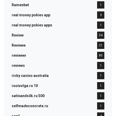
Ramenbet
1
real money pokies app
3
real money pokies apps
1
Review
54
Reviewe
21
reviewer
80
reviews
1
ricky casino australia
1
ruoivolga.ru 10
1
satinandsilk.ru 500
1
selfmadeconcrete.ru
1