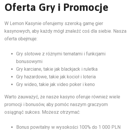
Oferta Gry i Promocje
W Lemon Kasynie oferujemy szeroką gamę gier
kasynowych, aby każdy mógł znaleźć coś dla siebie. Nasza
oferta obejmuje:
Gry slotowe z różnymi tematami i funkcjami
bonusowymi
Gry karciane, takie jak blackjack i ruletka
Gry hazardowe, takie jak kocioł i loteria
Gry wideo, takie jak video poker i keno
Warto zauważyć, że nasze kasyno oferuje również wiele
promocji i bonusów, aby pomóc naszym graczyom
osiągnąć sukces. Możesz otrzymać:
Bonus powitalny w wysokości 100% do 1 000 PLN