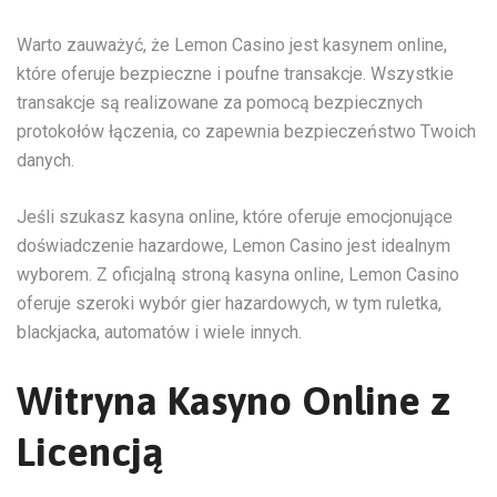
Warto zauważyć, że Lemon Casino jest kasynem online,
które oferuje bezpieczne i poufne transakcje. Wszystkie
transakcje są realizowane za pomocą bezpiecznych
protokołów łączenia, co zapewnia bezpieczeństwo Twoich
danych.
Jeśli szukasz kasyna online, które oferuje emocjonujące
doświadczenie hazardowe, Lemon Casino jest idealnym
wyborem. Z oficjalną stroną kasyna online, Lemon Casino
oferuje szeroki wybór gier hazardowych, w tym ruletka,
blackjacka, automatów i wiele innych.
Witryna Kasyno Online z
Licencją