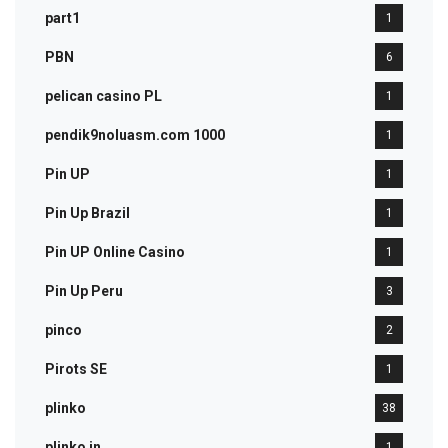
part1
1
PBN
6
pelican casino PL
1
pendik9noluasm.com 1000
1
Pin UP
1
Pin Up Brazil
1
Pin UP Online Casino
1
Pin Up Peru
3
pinco
2
Pirots SE
1
plinko
38
plinko in
1