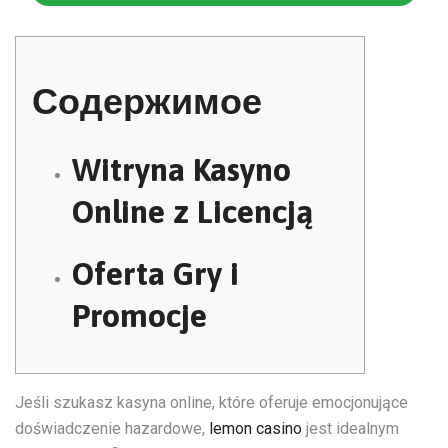
Содержимое
Witryna Kasyno
Online z Licencją
Oferta Gry i
Promocje
Jeśli szukasz kasyna online, które oferuje emocjonujące
doświadczenie hazardowe,
lemon casino
jest idealnym