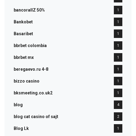
bancorallZ 50%
1
Bankobet
1
Basaribet
1
bbrbet colombia
1
bbrbet mx
1
beregaevo.ru 4-8
1
bizzo casino
1
bksmeeting.co.uk2
1
blog
4
blog cat casino of sajt
2
Blog Lk
1