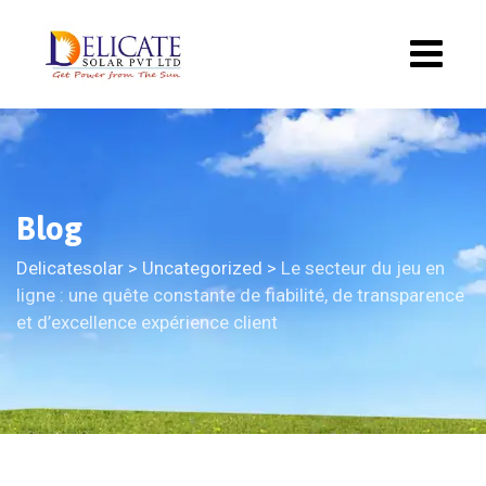
Blog
Delicatesolar
>
Uncategorized
>
Le secteur du jeu en
ligne : une quête constante de fiabilité, de transparence
et d’excellence expérience client