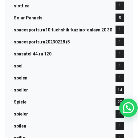
slottica
1
Solar Pannels
5
spacesports.ru10-luchshih-kazino-onlayn 20 30
1
spacesports.ru20230228 (5
1
spasateli44.ru 120
1
spel
1
spelen
1
spellen
14
Spiele
27
spielen
1
spilen
1