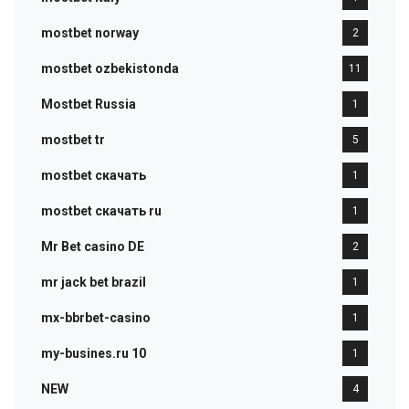
mostbet norway
2
mostbet ozbekistonda
11
Mostbet Russia
1
mostbet tr
5
mostbet скачать
1
mostbet скачать ru
1
Mr Bet casino DE
2
mr jack bet brazil
1
mx-bbrbet-casino
1
my-busines.ru 10
1
NEW
4