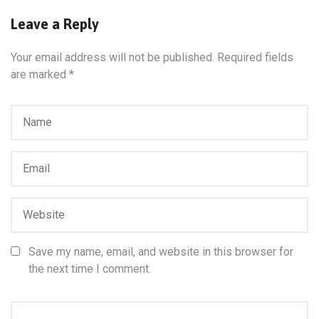
Leave a Reply
Your email address will not be published.
Required fields
are marked
*
Save my name, email, and website in this browser for
the next time I comment.