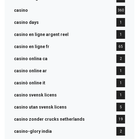
casino
360
casino days
1
casino en ligne argent reel
1
casino en ligne fr
65
casino onlina ca
2
casino online ar
1
casinò online it
1
casino svensk licens
1
casino utan svensk licens
5
casino zonder crucks netherlands
19
casino-glory india
2