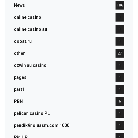
News
106
online casino
1
online casino au
1
oooat.ru
1
other
27
ozwin au casino
1
pages
1
part1
1
PBN
6
pelican casino PL
1
pendik9noluasm.com 1000
1
Pin UP
1