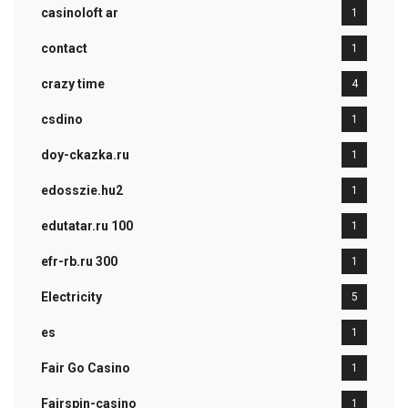
casinoloft ar
1
contact
1
crazy time
4
csdino
1
doy-ckazka.ru
1
edosszie.hu2
1
edutatar.ru 100
1
efr-rb.ru 300
1
Electricity
5
es
1
Fair Go Casino
1
Fairspin-casino
1