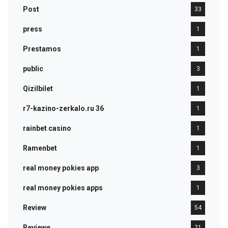
Post
33
press
1
Prestamos
1
public
3
Qizilbilet
1
r7-kazino-zerkalo.ru 36
1
rainbet casino
1
Ramenbet
1
real money pokies app
3
real money pokies apps
1
Review
54
Reviewe
21