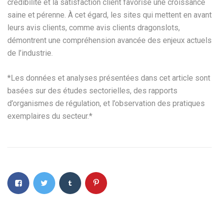
crédibilité et la satisfaction client favorise une croissance
saine et pérenne. À cet égard, les sites qui mettent en avant
leurs avis clients, comme avis clients dragonslots,
démontrent une compréhension avancée des enjeux actuels
de l’industrie.
*Les données et analyses présentées dans cet article sont
basées sur des études sectorielles, des rapports
d’organismes de régulation, et l’observation des pratiques
exemplaires du secteur.*