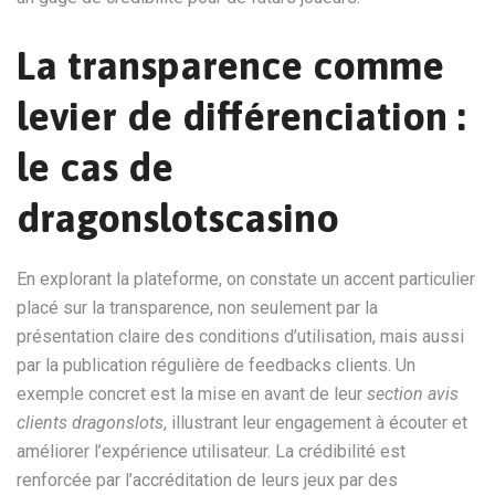
La transparence comme
levier de différenciation :
le cas de
dragonslotscasino
En explorant la plateforme, on constate un accent particulier
placé sur la transparence, non seulement par la
présentation claire des conditions d’utilisation, mais aussi
par la publication régulière de feedbacks clients. Un
exemple concret est la mise en avant de leur
section avis
clients dragonslots
, illustrant leur engagement à écouter et
améliorer l’expérience utilisateur. La crédibilité est
renforcée par l’accréditation de leurs jeux par des