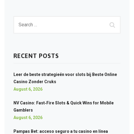
RECENT POSTS
Leer de beste strategieën voor slots bij Beste Online
Casino Zonder Cruks
August 6, 2026
NV Casino: Fast‑Fire Slots & Quick Wins for Mobile
Gamblers
August 6, 2026
Pampas Bet: acceso seguro a tu casino en línea