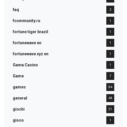
faq
2
fcommunity.ru
1
fortune tiger brazil
1
fortunewave en
1
fortunewave xyz en
1
Gama Casino
1
Game
7
games
84
general
48
giochi
21
gioco
1