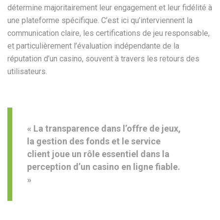
détermine majoritairement leur engagement et leur fidélité à
une plateforme spécifique. C’est ici qu’interviennent la
communication claire, les certifications de jeu responsable,
et particulièrement l’évaluation indépendante de la
réputation d’un casino, souvent à travers les retours des
utilisateurs.
« La transparence dans l’offre de jeux,
la gestion des fonds et le service
client joue un rôle essentiel dans la
perception d’un casino en ligne fiable.
»