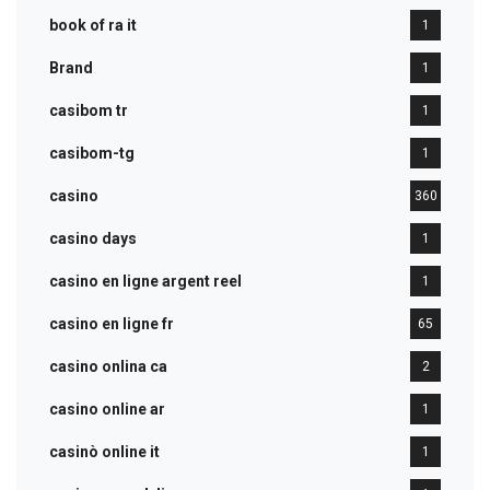
book of ra it
1
Brand
1
casibom tr
1
casibom-tg
1
casino
360
casino days
1
casino en ligne argent reel
1
casino en ligne fr
65
casino onlina ca
2
casino online ar
1
casinò online it
1