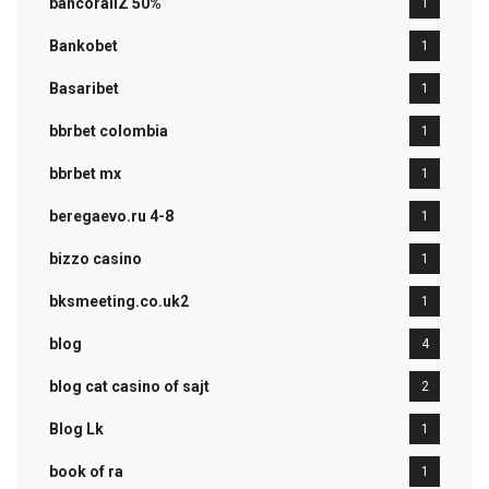
bancorallZ 50%
1
Bankobet
1
Basaribet
1
bbrbet colombia
1
bbrbet mx
1
beregaevo.ru 4-8
1
bizzo casino
1
bksmeeting.co.uk2
1
blog
4
blog cat casino of sajt
2
Blog Lk
1
book of ra
1