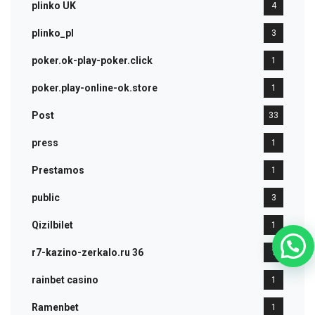
plinko UK
4
plinko_pl
3
poker.ok-play-poker.click
1
poker.play-online-ok.store
1
Post
33
press
1
Prestamos
1
public
3
Qizilbilet
1
r7-kazino-zerkalo.ru 36
1
rainbet casino
1
Ramenbet
1