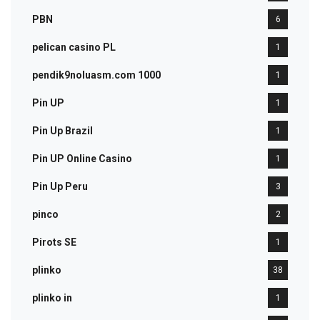
PBN
6
pelican casino PL
1
pendik9noluasm.com 1000
1
Pin UP
1
Pin Up Brazil
1
Pin UP Online Casino
1
Pin Up Peru
3
pinco
2
Pirots SE
1
plinko
38
plinko in
1