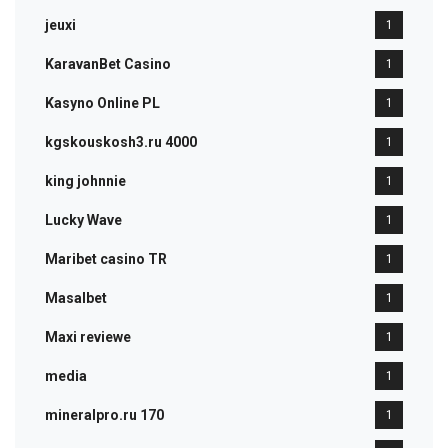
jeuxi
1
KaravanBet Casino
1
Kasyno Online PL
1
kgskouskosh3.ru 4000
1
king johnnie
1
Lucky Wave
1
Maribet casino TR
1
Masalbet
1
Maxi reviewe
1
media
1
mineralpro.ru 170
1