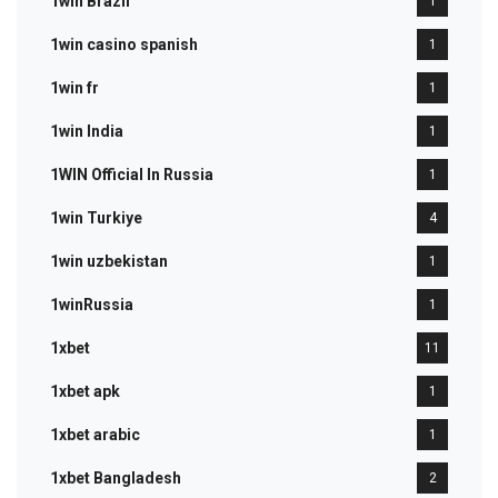
1win Brazil
1
1win casino spanish
1
1win fr
1
1win India
1
1WIN Official In Russia
1
1win Turkiye
4
1win uzbekistan
1
1winRussia
1
1xbet
11
1xbet apk
1
1xbet arabic
1
1xbet Bangladesh
2