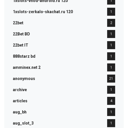
1xslots-vhod-android.ru 120
1
1xslots-zerkalo-skachat.ru 120
1
22bet
2
22Bet BD
1
22bet IT
1
888starz bd
1
amminex.net 2
1
anonymous
21
archive
1
articles
4
aug_bh
1
aug_slot_3
1