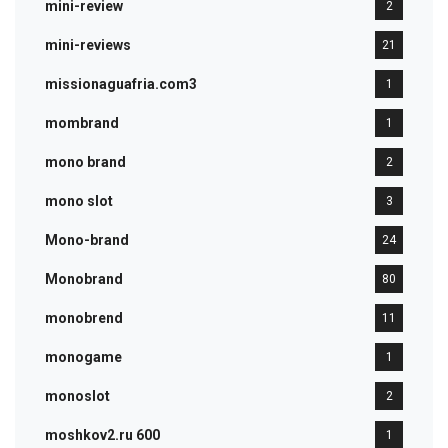
mini-review
2
mini-reviews
21
missionaguafria.com3
1
mombrand
1
mono brand
2
mono slot
3
Mono-brand
24
Monobrand
80
monobrend
11
monogame
1
monoslot
2
moshkov2.ru 600
1