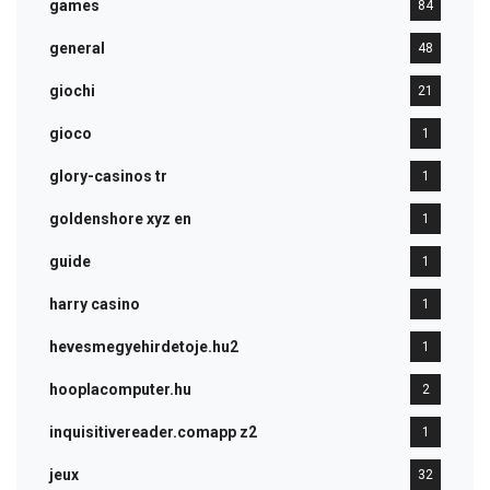
games
84
general
48
giochi
21
gioco
1
glory-casinos tr
1
goldenshore xyz en
1
guide
1
harry casino
1
hevesmegyehirdetoje.hu2
1
hooplacomputer.hu
2
inquisitivereader.comapp z2
1
jeux
32