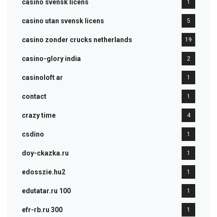
casino svensk licens
1
casino utan svensk licens
5
casino zonder crucks netherlands
19
casino-glory india
2
casinoloft ar
1
contact
1
crazy time
4
csdino
1
doy-ckazka.ru
1
edosszie.hu2
1
edutatar.ru 100
1
efr-rb.ru 300
1