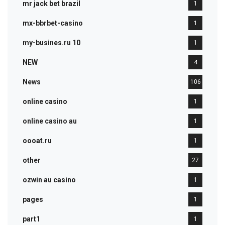
mr jack bet brazil
1
mx-bbrbet-casino
1
my-busines.ru 10
1
NEW
4
News
106
online casino
1
online casino au
1
oooat.ru
1
other
27
ozwin au casino
1
pages
1
part1
1