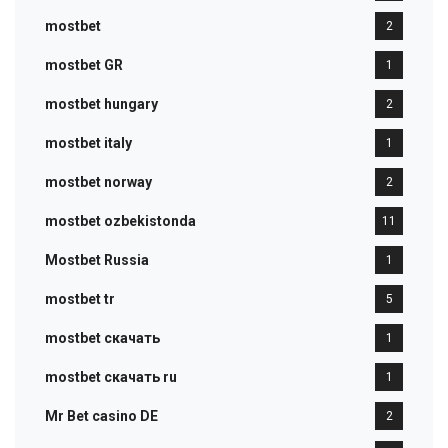
mostbet
2
mostbet GR
1
mostbet hungary
2
mostbet italy
1
mostbet norway
2
mostbet ozbekistonda
11
Mostbet Russia
1
mostbet tr
5
mostbet скачать
1
mostbet скачать ru
1
Mr Bet casino DE
2