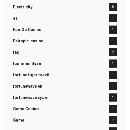
Electricity
5
es
1
Fair Go Casino
1
Fairspin-casino
1
faq
2
fcommunity.ru
1
fortune tiger brazil
1
fortunewave en
1
fortunewave xyz en
1
Gama Casino
1
Game
7