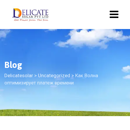
Blog
Delicatesolar
>
Uncategorized
>
Как Волна
оптимизирует платеж времени