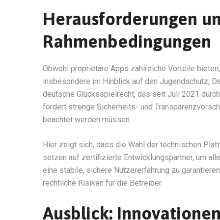
Herausforderungen un
Rahmenbedingungen
Obwohl proprietäre Apps zahlreiche Vorteile bieten
insbesondere im Hinblick auf den Jugendschutz, D
deutsche Glücksspielrecht, das seit Juli 2021 durch
fordert strenge Sicherheits- und Transparenzvorsc
beachtet werden müssen.
Hier zeigt sich, dass die Wahl der technischen Plat
setzen auf zertifizierte Entwicklungspartner, um all
eine stabile, sichere Nutzererfahrung zu garantiere
rechtliche Risiken für die Betreiber.
Ausblick: Innovatione