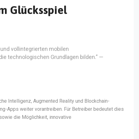
m Glücksspiel
n und vollintegrierten mobilen
 die technologischen Grundlagen bilden.” —
che Intelligenz, Augmented Reality und Blockchain-
ing-Apps weiter vorantreiben. Für Betreiber bedeutet dies
owie die Möglichkeit, innovative