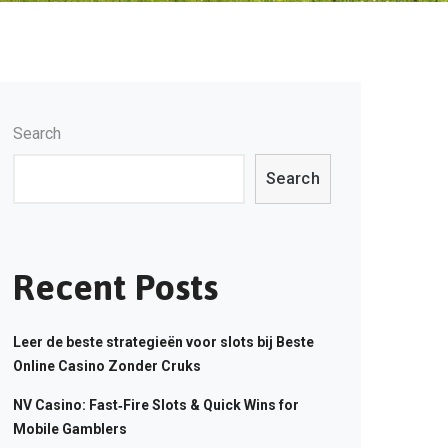
Search
Search
Recent Posts
Leer de beste strategieën voor slots bij Beste
Online Casino Zonder Cruks
NV Casino: Fast‑Fire Slots & Quick Wins for
Mobile Gamblers