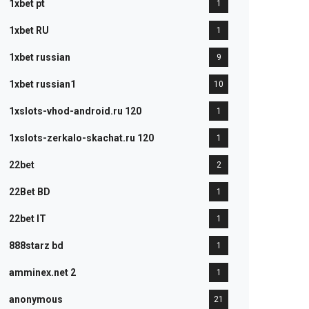
1xbet pt
1
1xbet RU
1
1xbet russian
9
1xbet russian1
10
1xslots-vhod-android.ru 120
1
1xslots-zerkalo-skachat.ru 120
1
22bet
2
22Bet BD
1
22bet IT
1
888starz bd
1
amminex.net 2
1
anonymous
21