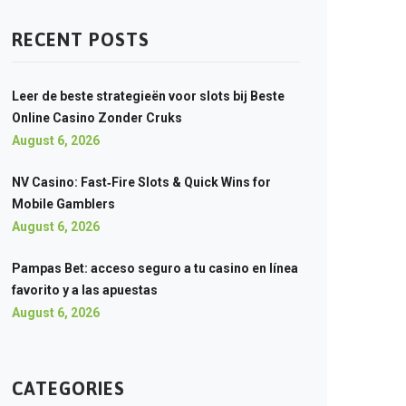
RECENT POSTS
Leer de beste strategieën voor slots bij Beste
Online Casino Zonder Cruks
August 6, 2026
NV Casino: Fast‑Fire Slots & Quick Wins for
Mobile Gamblers
August 6, 2026
Pampas Bet: acceso seguro a tu casino en línea
favorito y a las apuestas
August 6, 2026
CATEGORIES