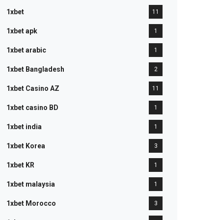
1xbet
11
1xbet apk
1
1xbet arabic
1
1xbet Bangladesh
2
1xbet Casino AZ
11
1xbet casino BD
1
1xbet india
1
1xbet Korea
3
1xbet KR
1
1xbet malaysia
1
1xbet Morocco
3