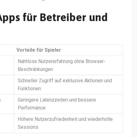
Apps für Betreiber und
Vorteile für Spieler
Nahtlose Nutzererfahrung ohne Browser-
Beschränkungen
Schneller Zugriff auf exklusive Aktionen und
Funktionen
n
Geringere Latenzzeiten und bessere
Performance
Höhere Nutzerzufriedenheit und wiederholte
Sessions