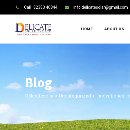
Call : 82383 40844
info.delicatesolar@gmail.com
HOME
ABOUT US
Blog
Delicatesolar
>
Uncategorized
>
Innovationen i