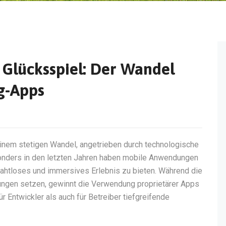
 Glücksspiel: Der Wandel
g-Apps
einem stetigen Wandel, angetrieben durch technologische
onders in den letzten Jahren haben mobile Anwendungen
nahtloses und immersives Erlebnis zu bieten. Während die
sungen setzen, gewinnt die Verwendung proprietärer Apps
 Entwickler als auch für Betreiber tiefgreifende