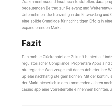
Zusammenfassend lässt sich feststellen, dass prop
bedeutenden Beitrag zur Relevanz und Weiterentwick
Unternehmen, die frühzeitig in die Entwicklung und
eine solide Grundlage für nachhaltigen Erfolg in e
expandierenden Markt.
Fazit
Das mobile Glücksspiel der Zukunft basiert auf indi
regulatorischer Compliance. Proprietäre Apps sind 
strategische Werkzeuge, mit denen Anbieter ihre We
Spieler nachhaltig steigern können. Mit der kontinu
der Markt sicherlich in den kommenden Jahren noch 
casino app eine Vorreiterrolle einnehmen könnten,