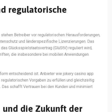
d regulatorische
, stehen Betreiber vor regulatorischen Herausforderungen,
atenschutz und länderspezifische Lizenzierungen. Das
 das Glücksspielstaatsvertrag (GlüStV) reguliert wird,
hriften, die insbesondere bei mobilen Anwendungen
tform entscheidend ist. Anbieter wie jokery casino app
e regulatorischen Vorgaben zu erfüllen und gleichzeitig
n. Das schafft Vertrauen bei den Kunden und minimiert
n und die Zukunft der