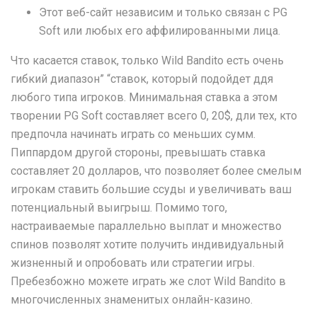
Этот веб-сайт независим и только связан с PG
Soft или любых его аффилированными лица.
Что касается ставок, только Wild Bandito есть очень
гибкий диапазон” “ставок, который подойдет ддя
любого типа игроков. Минимальная ставка а этом
творении PG Soft составляет всего 0, 20$, дли тех, кто
предпочла начинать играть со меньших сумм.
Пиппардом другой стороны, превышать ставка
составляет 20 долларов, что позволяет более смелым
игрокам ставить большие ссуды и увеличивать ваш
потенциальный выигрыш. Помимо того,
настраиваемые параллельно выплат и множество
спинов позволят хотите получить индивидуальный
жизненный и опробовать или стратегии игры.
Пребезбожно можете играть же слот Wild Bandito в
многочисленных знаменитых онлайн-казино.