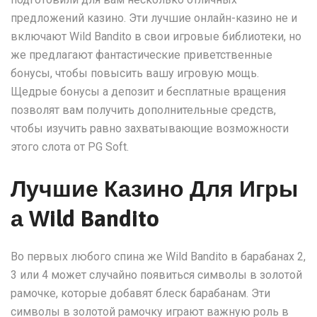
предложений казино. Эти лучшие онлайн-казино не и
включают Wild Bandito в свои игровые библиотеки, но
же предлагают фантастические приветственные
бонусы, чтобы повысить вашу игровую мощь.
Щедрые бонусы а депозит и бесплатные вращения
позволят вам получить дополнительные средств,
чтобы изучить равно захватывающие возможности
этого слота от PG Soft.
Лучшие Казино Для Игры
а Wild Bandito
Во первых любого спина же Wild Bandito в барабанах 2,
3 или 4 может случайно появиться символы в золотой
рамочке, которые добавят блеск барабанам. Эти
символы в золотой рамочку играют важную роль в