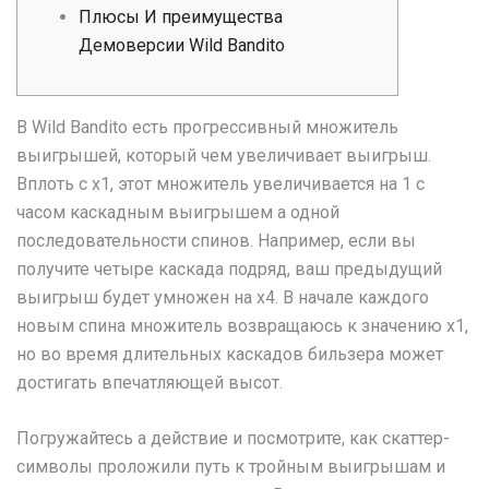
Плюсы И преимущества
Демоверсии Wild Bandito
В Wild Bandito есть прогрессивный множитель
выигрышей, который чем увеличивает выигрыш.
Вплоть с x1, этот множитель увеличивается на 1 с
часом каскадным выигрышем а одной
последовательности спинов. Например, если вы
получите четыре каскада подряд, ваш предыдущий
выигрыш будет умножен на x4. В начале каждого
новым спина множитель возвращаюсь к значению x1,
но во время длительных каскадов бильзера может
достигать впечатляющей высот.
Погружайтесь а действие и посмотрите, как скаттер-
символы проложили путь к тройным выигрышам и