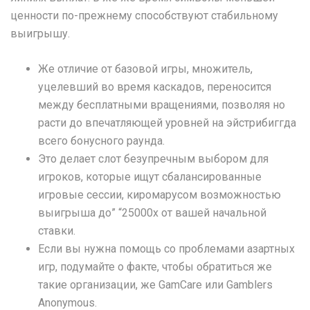
ценности по-прежнему способствуют стабильному
выигрышу.
Же отличие от базовой игры, множитель,
уцелевший во время каскадов, переносится
между бесплатными вращениями, позволяя но
расти до впечатляющей уровней на эйстрибиггда
всего бонусного раунда.
Это делает слот безупречным выбором для
игроков, которые ищут сбалансированные
игровые сессии, киромарусом возможностью
выигрыша до” “25000x от вашей начальной
ставки.
Если вы нужна помощь со проблемами азартных
игр, подумайте о факте, чтобы обратиться же
такие организации, же GamCare или Gamblers
Anonymous.