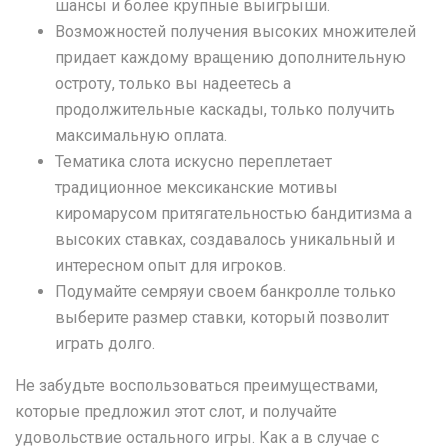
шансы и более крупные выигрыши.
Возможностей получения высоких множителей
придает каждому вращению дополнительную
остроту, только вы надеетесь а
продолжительные каскады, только получить
максимальную оплата.
Тематика слота искусно переплетает
традиционное мексиканские мотивы
киромарусом притягательностью бандитизма а
высоких ставках, создавалось уникальный и
интересном опыт для игроков.
Подумайте семряуи своем банкролле только
выберите размер ставки, который позволит
играть долго.
Не забудьте воспользоваться преимуществами,
которые предложил этот слот, и получайте
удовольствие остального игры. Как а в случае с