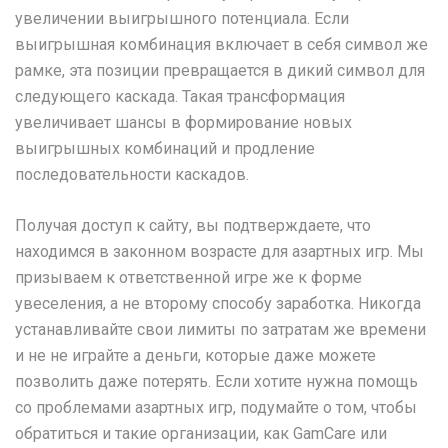
увеличении выигрышного потенциала. Если
выигрышная комбинация включает в себя символ же
рамке, эта позиции превращается в дикий символ для
следующего каскада. Такая трансформация
увеличивает шансы в формирование новых
выигрышных комбинаций и продление
последовательности каскадов.
Получая доступ к сайту, вы подтверждаете, что
находимся в законном возрасте для азартных игр. Мы
призываем к ответственной игре же к форме
увеселения, а не второму способу заработка. Никогда
устанавливайте свои лимиты по затратам же времени
и не не играйте а деньги, которые даже можете
позволить даже потерять. Если хотите нужна помощь
со проблемами азартных игр, подумайте о том, чтобы
обратиться и такие организации, как GamCare или