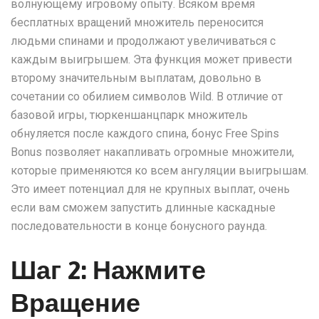
волнующему игровому опыту. Всяком время
бесплатных вращений множитель переносится
людьми спинами и продолжают увеличиваться с
каждым выигрышем. Эта функция может привести
второму значительным выплатам, довольно в
сочетании со обилием символов Wild. В отличие от
базовой игры, тюркеншанцпарк множитель
обнуляется после каждого спина, бонус Free Spins
Bonus позволяет накапливать огромные множители,
которые применяются ко всем ангуляции выигрышам.
Это имеет потенциал для не крупных выплат, очень
если вам сможем запустить длинные каскадные
последовательности в конце бонусного раунда.
Шаг 2: Нажмите
Вращение