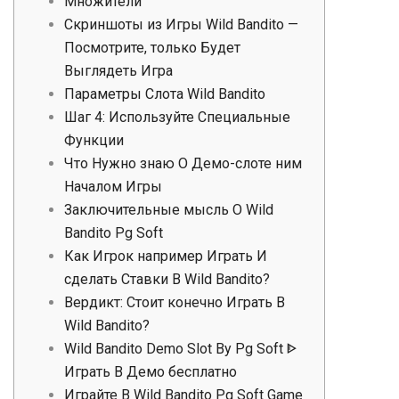
Множители
Скриншоты из Игры Wild Bandito —
Посмотрите, только Будет
Выглядеть Игра
Параметры Слота Wild Bandito
Шаг 4: Используйте Специальные
Функции
Что Нужно знаю О Демо-слоте ним
Началом Игры
Заключительные мысль О Wild
Bandito Pg Soft
Как Игрок например Играть И
сделать Ставки В Wild Bandito?
Вердикт: Стоит конечно Играть В
Wild Bandito?
Wild Bandito Demo Slot By Pg Soft ᐈ
Играть В Демо бесплатно
Играйте В Wild Bandito Pg Soft Game