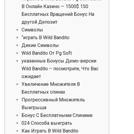
В Онлайн Казино — 1500$ 150
Бесплатных Вращений Бонус На
другой Депозит
Символы
“играть В Wild Bandito
Дикие Символы
Wild Bandito От Pg Soft
указанные Бонусы Демо-версии
Wild Bandito – посмотрите, Что Вас
ожидает
Увеличение Множителя В
Бесплатных спинах
Прогрессивный Множитель
Выигрыша
Бонус С Бесплатными Спинами
024 Способа выиграть
Как Играть В Wild Bandito