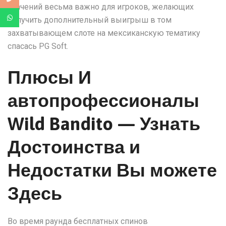
значений весьма важно для игроков, желающих
получить дополнительный выигрыш в том
захватывающем слоте на мексиканскую тематику
спасась PG Soft.
Плюсы И
автопрофессионалы
Wild Bandito — Узнать
Достоинства и
Недостатки Вы можете
Здесь
Во время раунда бесплатных спинов