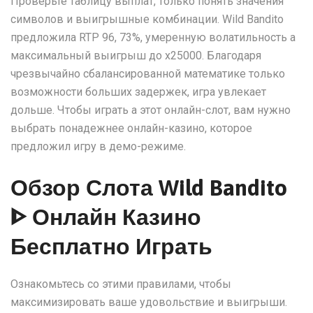
Проверьте таблицу выплат, только понять значения
символов и выигрышные комбинации. Wild Bandito
предложила RTP 96, 73%, умеренную волатильность а
максимальный выигрыш до x25000. Благодаря
чрезвычайно сбалансированной математике только
возможности больших задержек, игра увлекает
дольше. Чтобы играть а этот онлайн-слот, вам нужно
выбрать понадежнее онлайн-казино, которое
предложил игру в демо-режиме.
Обзор Слота Wild Bandito
ᐈ Онлайн Казино
Бесплатно Играть
Ознакомьтесь со этими правилами, чтобы
максимизировать ваше удовольствие и выигрыши.