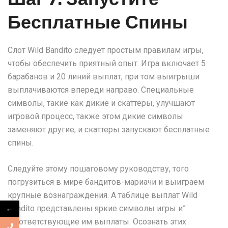
Бесплатные Спины
Слот Wild Bandito следует простым правилам игры,
чтобы обеспечить приятный опыт. Игра включает 5
барабанов и 20 линий выплат, при том выигрыши
выплачиваются впереди направо. Специальные
символы, такие как дикие и скаттеры, улучшают
игровой процесс, также этом дикие символы
заменяют другие, и скаттеры запускают бесплатные
спины.
Следуйте этому пошаговому руководству, того
погрузиться в мире бандитов-мариачи и выиграем
крупные вознаграждения. А таблице выплат Wild
Bandito представлены яркие символы игры и”
←
“соответствующие им выплаты. Осознать этих