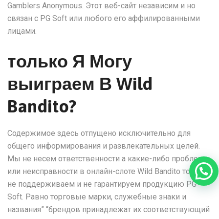
Gamblers Anonymous. Этот веб-сайт независим и но
связан с PG Soft или любого его аффилированными
лицами.
только Я Могу
выиграем В Wild
Bandito?
Содержимое здесь отпущено исключительно для
общего информирования и развлекательных целей.
Мы не несем ответственности а какие-либо проблемы
или неисправности в онлайн-слоте Wild Bandito только
не поддерживаем и не гарантируем продукцию PG
Soft. Равно торговые марки, служебные знаки и
названия” “брендов принадлежат их соответствующий