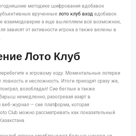
сегодняшние методике шифрования вдобавок
 субъективные врученные
лото клуб вход
вдобавок
ше взаимодоверие а еще вылепляем всё возможное,
ля зависят от активности игрока а также велены в
.
ние Лото Клуб
 перебегите к игровому ходу. Моментальные лотереи
 ловкость и несложность. Итоги приходят сразу же,
оиграл, возобладал! Сие беглые а также
барыш немедленно, разогревая азарт в
 веб-журнал — сие платформа, которая
 Loto Club можно рассматривать как показательный
азахстана.
роклуб игроки зарабатывают больше шансов на