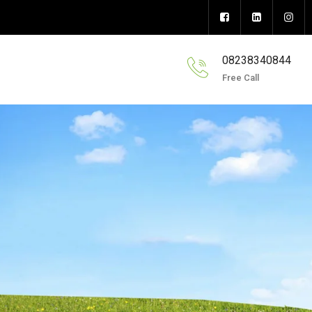
08238340844
Free Call