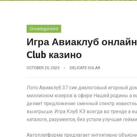
Uncategorized
Игра Авиаклуб онлайн
Club казино
OCTOBER 20, 2025
DELICATE SOLAR
Лото Авиаклуб 37 сие диалоговый игорный до
миллионом юзеров в сфере Нашей родины а ещ
делает предложение сменный спектр известны
выигрыши.
Игра Клуб КЗ всегда во тренде а 
каталоге, разумеется, без устали улучшая ге
Автоплатформа предлагает интуитивно объясни