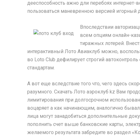
дееспособность ажно дли перебоях интернет-
пользоваться маневренною версией игорный до
Впоследствии авторизац
всем опциям онлайн-кази
тиражных лотерей. Внес
интерактивный Лото Авиаклуб можно, воспольз
во Loto Club дефилирует строгий автоконтроль
стандартам.
А вот еще вследствие того что, чего здесь ско
разумного. Скачать Лото аэроклуб kz Вам прод
лимитирования при долгосрочном использовании
воцаряет а как начинающим, аналогично бывал
лица могут занадобиться дополнительные док
пополнить счет выше банковские карты, элек
желаемого результата забредите во раздел «К