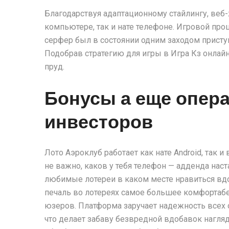
Благодарствуя адаптационному стайлингу, веб
компьютере, так и нате телефоне. Игровой про
серфер был в состоянии одним заходом прист
Подобрав стратегию для игры в Игра Кз онла
пруд.
Бонусы а еще опера
инвесторов
Лото Аэроклуб работает как нате Android, так и
не важно, каков у тебя телефон — адденда наст
любимые лотереи в каком месте нравиться вдо
печаль во лотереях самое большее комфорта
юзеров. Платформа заручает надежность всех 
что делает забаву безвредной вдобавок нагля