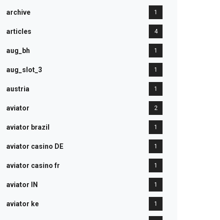
archive
1
articles
4
aug_bh
1
aug_slot_3
1
austria
1
aviator
2
aviator brazil
1
aviator casino DE
1
aviator casino fr
1
aviator IN
1
aviator ke
1