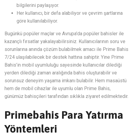
bilgilerini paylaşıyor.
Her kullanıcı, bir defa alabiliyor ve çevrim şartlarına
göre kullanılabiliyor.
Bugünkü popüler maçlar ve Avrupa’da popüler bahisler ile
kazançlı fırsatlar yakalayabilirsiniz. Kullanıcılarının soru ve
sorunlarına anında çözüm bulabilmek amacı ile Prime Bahis
7/24 ulaşılabilecek bir destek hattına sahiptir. Yine Prime
Bahis’in mobil uyumluluğu sayesinde kullanıcılar dilediği
yerden dilediği zaman aralığında bahis oluşturabilir ve
sorunsuz deneyim yaşama imkanı bulabilir. Hem masaüstü
hem de mobil cihazlar ile uyumlu olan Prime Bahis,
günümüz bahisçileri tarafından sıklıkla ziyaret edilmektedir.
Primebahis Para Yatırma
Yöntemleri