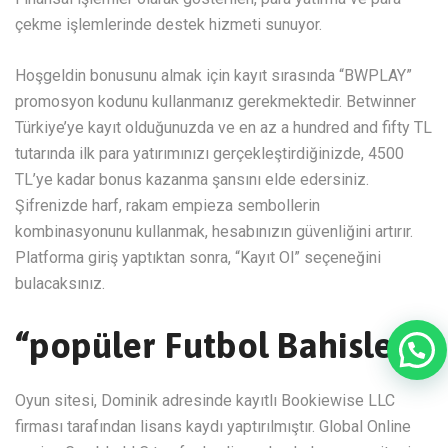
çekme işlemlerinde destek hizmeti sunuyor.
Hoşgeldin bonusunu almak için kayıt sırasında “BWPLAY”
promosyon kodunu kullanmanız gerekmektedir. Betwinner
Türkiye’ye kayıt olduğunuzda ve en az a hundred and fifty TL
tutarında ilk para yatırımınızı gerçekleştirdiğinizde, 4500
TL’ye kadar bonus kazanma şansını elde edersiniz.
Şifrenizde harf, rakam empieza sembollerin
kombinasyonunu kullanmak, hesabınızın güvenliğini artırır.
Platforma giriş yaptıktan sonra, “Kayıt Ol” seçeneğini
bulacaksınız.
“popüler Futbol Bahisleri
Oyun sitesi, Dominik adresinde kayıtlı Bookiewise LLC
firması tarafından lisans kaydı yaptırılmıştır. Global Online