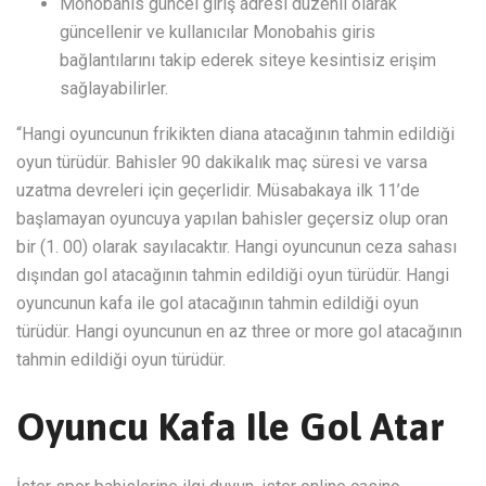
Monobahis güncel giriş adresi düzenli olarak
güncellenir ve kullanıcılar Monobahis giris
bağlantılarını takip ederek siteye kesintisiz erişim
sağlayabilirler.
“Hangi oyuncunun frikikten diana atacağının tahmin edildiği
oyun türüdür. Bahisler 90 dakikalık maç süresi ve varsa
uzatma devreleri için geçerlidir. Müsabakaya ilk 11’de
başlamayan oyuncuya yapılan bahisler geçersiz olup oran
bir (1. 00) olarak sayılacaktır. Hangi oyuncunun ceza sahası
dışından gol atacağının tahmin edildiği oyun türüdür. Hangi
oyuncunun kafa ile gol atacağının tahmin edildiği oyun
türüdür. Hangi oyuncunun en az three or more gol atacağının
tahmin edildiği oyun türüdür.
Oyuncu Kafa Ile Gol Atar