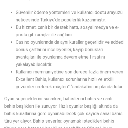
Güvenilir ödeme yöntemleri ve kullanıcı dostu arayüzü
neticesinde Türkiye’de popülerlik kazanmıştır.
Bu hizmet; canlı bir destek hattı, sosyal medya ve e-
posta gibi araçlar ile sağlanır.
Casino oyunlarında da aynı kurallar geçerlidir ve added
bonus şartlarını inceleyenler, kayıp bonusları
avantajları ile oyunlarına devam etme fırsatını
yakalayabilecektir.
Kullanıcı memnuniyetine son derece fazla önem veren
Excellent Bahis, kullanıcı sorunlarına hızlı ve etkili
çözümler üreterek müşteri” “sadakatini ön planda tutar.
Oyun seçeneklerini sunarken, bahislerini bahis ve canlı
bahis başlıkları ile sunuyor. Hızlı oyunlar başlığı altında da
bahis kurallarına göre oynanabilecek çok sayıda sanal bahis
türü yer alıyor. Bahis severler, oynamak istedikleri bahis