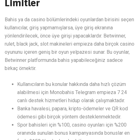
Limitler
Bahis ya da casino bölümlerindeki oyunlardan birisini seçen
kullanıcılar, giriş yapmamışlarsa, üye giriş ekranına
yönlendirilecek, önce üye girişi yapacaklardır. Betwinner,
rulet, black jack, slot makineleri empieza daha birçok casino
oyununu içeren geniş bir oyun yelpazesi sunar. Bu oyunlar,
Betwinner platformunda bahis yapabileceğiniz sadece
birkaç örnektir.
Kullanıcıların bu konular hakkında daha hızlı çözüm
alabilmesi için Monobahis Telegram empieza 7 24
canlı destek hizmetleri hidup olarak çalışmaktadır.
Banka havalesi, papara, kripto-ödemeler ve QR kod
ödemesi gibi birçok yöntem desteklenmektedir.
Spor bahisleri için %100, casino oyunları için %200
oranında sunulan bonus kampanyasında bonuslar en