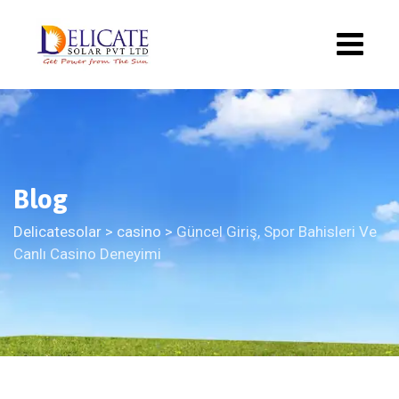
Blog
Delicatesolar
>
casino
>
Güncel Giriş, Spor Bahisleri Ve
Canlı Casino Deneyimi