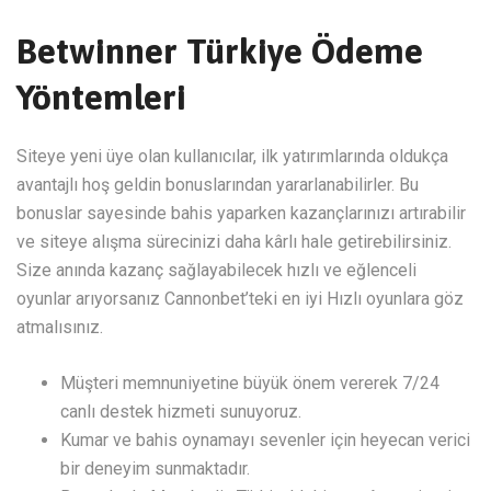
Betwinner Türkiye Ödeme
Yöntemleri
Siteye yeni üye olan kullanıcılar, ilk yatırımlarında oldukça
avantajlı hoş geldin bonuslarından yararlanabilirler. Bu
bonuslar sayesinde bahis yaparken kazançlarınızı artırabilir
ve siteye alışma sürecinizi daha kârlı hale getirebilirsiniz.
Size anında kazanç sağlayabilecek hızlı ve eğlenceli
oyunlar arıyorsanız Cannonbet’teki en iyi Hızlı oyunlara göz
atmalısınız.
Müşteri memnuniyetine büyük önem vererek 7/24
canlı destek hizmeti sunuyoruz.
Kumar ve bahis oynamayı sevenler için heyecan verici
bir deneyim sunmaktadır.