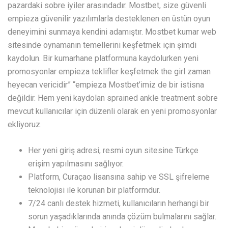
pazardaki sobre iyiler arasındadır. Mostbet, size güvenli
empieza güvenilir yazılımlarla desteklenen en üstün oyun
deneyimini sunmaya kendini adamıştır. Mostbet kumar web
sitesinde oynamanın temellerini keşfetmek için şimdi
kaydolun. Bir kumarhane platformuna kaydolurken yeni
promosyonlar empieza teklifler keşfetmek the girl zaman
heyecan vericidir” “empieza Mostbet’imiz de bir istisna
değildir. Hem yeni kaydolan sprained ankle treatment sobre
mevcut kullanıcılar için düzenli olarak en yeni promosyonlar
ekliyoruz.
Her yeni giriş adresi, resmi oyun sitesine Türkçe
erişim yapılmasını sağlıyor.
Platform, Curaçao lisansına sahip ve SSL şifreleme
teknolojisi ile korunan bir platformdur.
7/24 canlı destek hizmeti, kullanıcıların herhangi bir
sorun yaşadıklarında anında çözüm bulmalarını sağlar.