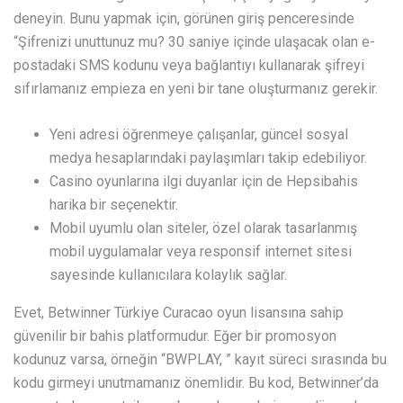
deneyin. Bunu yapmak için, görünen giriş penceresinde
“Şifrenizi unuttunuz mu? 30 saniye içinde ulaşacak olan e-
postadaki SMS kodunu veya bağlantıyı kullanarak şifreyi
sıfırlamanız empieza en yeni bir tane oluşturmanız gerekir.
Yeni adresi öğrenmeye çalışanlar, güncel sosyal
medya hesaplarındaki paylaşımları takip edebiliyor.
Casino oyunlarına ilgi duyanlar için de Hepsibahis
harika bir seçenektir.
Mobil uyumlu olan siteler, özel olarak tasarlanmış
mobil uygulamalar veya responsif internet sitesi
sayesinde kullanıcılara kolaylık sağlar.
Evet, Betwinner Türkiye Curacao oyun lisansına sahip
güvenilir bir bahis platformudur. Eğer bir promosyon
kodunuz varsa, örneğin “BWPLAY, ” kayıt süreci sırasında bu
kodu girmeyi unutmamanız önemlidir. Bu kod, Betwinner’da