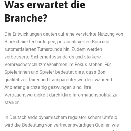
Was erwartet die
Branche?
Die Entwicklungen deuten auf eine verstärkte Nutzung von
Blockchain-Technologien, personalisierten Boni und
automatisierten Turnarounds hin. Zudem werden
verbesserte Sicherheitsstandards und stärkere
Verbraucherschutzmaßnahmen im Fokus stehen. Für
Spielerinnen und Spieler bedeutet dies, dass Boni
qualitativer, fairer und transparenter werden, während
Anbieter gleichzeitig gezwungen sind, ihre
Vertrauenswürdigkeit durch klare Informationspolitik zu
stärken.
In Deutschlands dynamischem regulatorischem Umfeld
wird die Bedeutung von vertrauenswürdigen Quellen wie