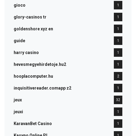
gioco
1
glory-casinos tr
1
goldenshore xyz en
1
guide
1
harry casino
1
hevesmegyehirdetoje.hu2
1
hooplacomputer.hu
2
inquisitivereader.comapp z2
1
jeux
32
jeuxi
1
KaravanBet Casino
1
Kasyno Online PL
1