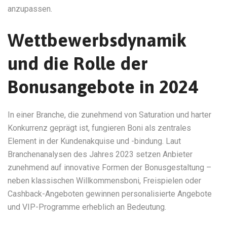
anzupassen.
Wettbewerbsdynamik
und die Rolle der
Bonusangebote in 2024
In einer Branche, die zunehmend von Saturation und harter
Konkurrenz geprägt ist, fungieren Boni als zentrales
Element in der Kundenakquise und -bindung. Laut
Branchenanalysen des Jahres 2023 setzen Anbieter
zunehmend auf innovative Formen der Bonusgestaltung –
neben klassischen Willkommensboni, Freispielen oder
Cashback-Angeboten gewinnen personalisierte Angebote
und VIP-Programme erheblich an Bedeutung.