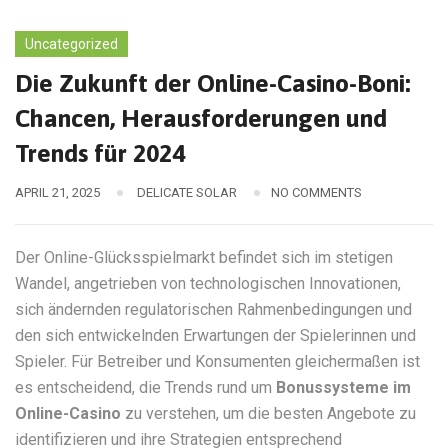
Uncategorized
Die Zukunft der Online-Casino-Boni:
Chancen, Herausforderungen und
Trends für 2024
APRIL 21, 2025
DELICATE SOLAR
NO COMMENTS
Der Online-Glücksspielmarkt befindet sich im stetigen
Wandel, angetrieben von technologischen Innovationen,
sich ändernden regulatorischen Rahmenbedingungen und
den sich entwickelnden Erwartungen der Spielerinnen und
Spieler. Für Betreiber und Konsumenten gleichermaßen ist
es entscheidend, die Trends rund um
Bonussysteme im
Online-Casino
zu verstehen, um die besten Angebote zu
identifizieren und ihre Strategien entsprechend