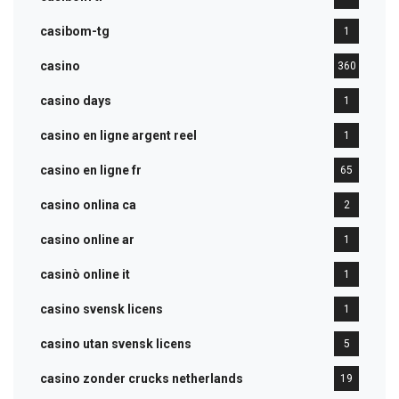
casibom-tg
1
casino
360
casino days
1
casino en ligne argent reel
1
casino en ligne fr
65
casino onlina ca
2
casino online ar
1
casinò online it
1
casino svensk licens
1
casino utan svensk licens
5
casino zonder crucks netherlands
19