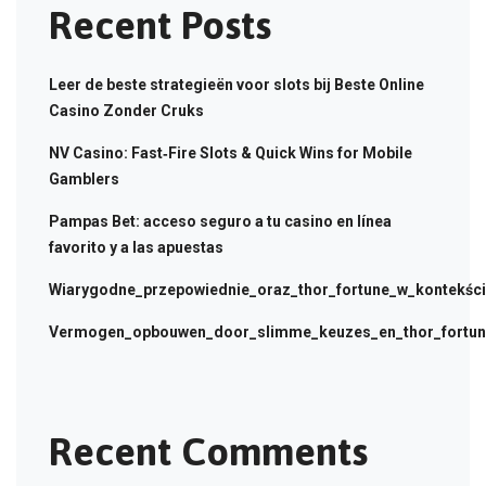
Recent Posts
Leer de beste strategieën voor slots bij Beste Online
Casino Zonder Cruks
NV Casino: Fast‑Fire Slots & Quick Wins for Mobile
Gamblers
Pampas Bet: acceso seguro a tu casino en línea
favorito y a las apuestas
Wiarygodne_przepowiednie_oraz_thor_fortune_w_kontekści
Vermogen_opbouwen_door_slimme_keuzes_en_thor_fortune
Recent Comments