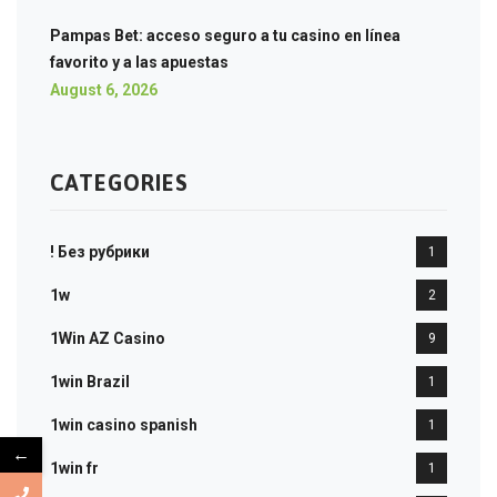
Pampas Bet: acceso seguro a tu casino en línea
favorito y a las apuestas
August 6, 2026
CATEGORIES
! Без рубрики
1
1w
2
1Win AZ Casino
9
1win Brazil
1
1win casino spanish
1
←
1win fr
1