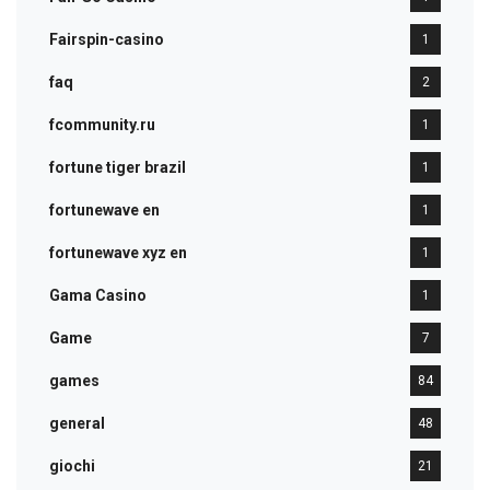
Fairspin-casino
1
faq
2
fcommunity.ru
1
fortune tiger brazil
1
fortunewave en
1
fortunewave xyz en
1
Gama Casino
1
Game
7
games
84
general
48
giochi
21