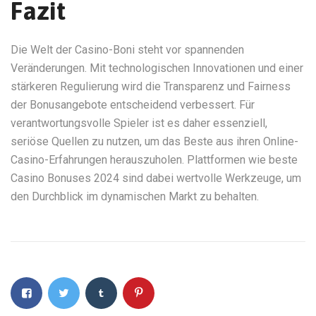
Fazit
Die Welt der Casino-Boni steht vor spannenden
Veränderungen. Mit technologischen Innovationen und einer
stärkeren Regulierung wird die Transparenz und Fairness
der Bonusangebote entscheidend verbessert. Für
verantwortungsvolle Spieler ist es daher essenziell,
seriöse Quellen zu nutzen, um das Beste aus ihren Online-
Casino-Erfahrungen herauszuholen. Plattformen wie beste
Casino Bonuses 2024 sind dabei wertvolle Werkzeuge, um
den Durchblick im dynamischen Markt zu behalten.