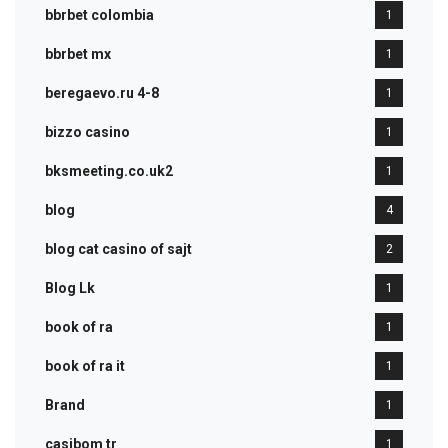
bbrbet colombia
1
bbrbet mx
1
beregaevo.ru 4-8
1
bizzo casino
1
bksmeeting.co.uk2
1
blog
4
blog cat casino of sajt
2
Blog Lk
1
book of ra
1
book of ra it
1
Brand
1
casibom tr
1