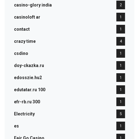
casino-glory india
2
casinoloft ar
1
contact
1
crazy time
4
csdino
1
doy-ckazka.ru
1
edosszie.hu2
1
edutatar.ru 100
1
efr-rb.ru 300
1
Electricity
5
es
1
Fair Go Casino
1