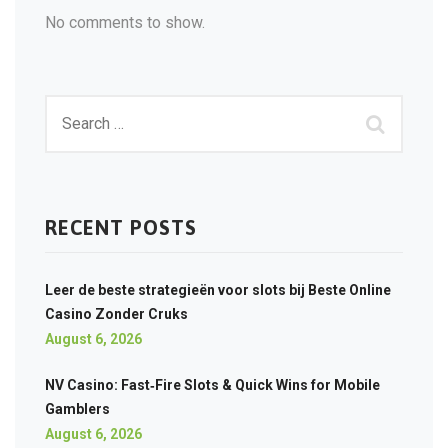
No comments to show.
RECENT POSTS
Leer de beste strategieën voor slots bij Beste Online
Casino Zonder Cruks
August 6, 2026
NV Casino: Fast‑Fire Slots & Quick Wins for Mobile
Gamblers
August 6, 2026