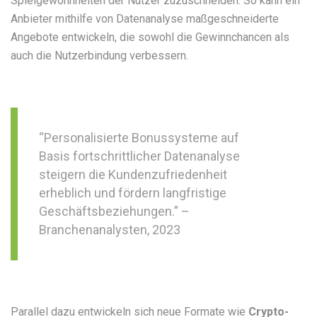
Spielgewohnheiten der Nutzer zuzuschneiden. So kann ein
Anbieter mithilfe von Datenanalyse maßgeschneiderte
Angebote entwickeln, die sowohl die Gewinnchancen als
auch die Nutzerbindung verbessern.
“Personalisierte Bonussysteme auf
Basis fortschrittlicher Datenanalyse
steigern die Kundenzufriedenheit
erheblich und fördern langfristige
Geschäftsbeziehungen.” –
Branchenanalysten, 2023
Parallel dazu entwickeln sich neue Formate wie
Crypto-