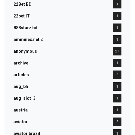
22Bet BD
1
22bet IT
1
888starz bd
1
amminex.net 2
1
anonymous
21
archive
1
articles
4
aug_bh
1
aug_slot_3
1
austria
1
aviator
2
aviator brazil
1