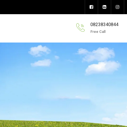
08238340844
Free Call