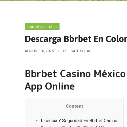
bbrbet colombia
Descarga Bbrbet En Colo
AUGUST 16, 2025
DELICATE SOLAR
Bbrbet Casino México
App Online
Content
Licencia Y Seguridad En Bbrbet Casino