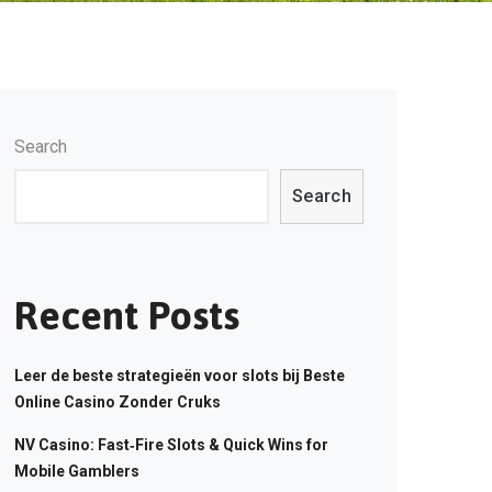
Search
Search
Recent Posts
Leer de beste strategieën voor slots bij Beste
Online Casino Zonder Cruks
NV Casino: Fast‑Fire Slots & Quick Wins for
Mobile Gamblers