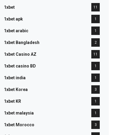
1xbet
11
1xbet apk
1
1xbet arabic
1
1xbet Bangladesh
2
1xbet Casino AZ
11
1xbet casino BD
1
1xbet india
1
1xbet Korea
3
1xbet KR
1
1xbet malaysia
1
1xbet Morocco
3