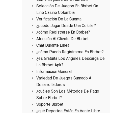
Selección De Juegos En Bbrbet On
Line Casino Colombia
Verificación De La Cuenta
¿puedo Jugar Desde Una Celular?
¿cómo Registrarse En Bbrbet?
Atención Al Cliente De Bbrbet
Chat Durante Línea
¿cómo Puedo Registrarme En Bbrbet?
¿es Gratuita Los Angeles Descarga De
La Bbrbet Apk?
Información General
Variedad De Juegos Sumado A
Desarrolladores
¿cuáles Son Los Métodos De Pago
Sobre Bbrbet?
Soporte Bbrbet
¿qué Deportes Están En Vente Libre