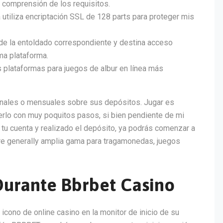
a comprensión de los requisitos.
utiliza encriptación SSL de 128 parts para proteger mis
e la entoldado correspondiente y destina acceso
ma plataforma.
plataformas para juegos de albur en línea más
anales o mensuales sobre sus depósitos. Jugar es
erlo con muy poquitos pasos, si bien pendiente de mi
 tu cuenta y realizado el depósito, ya podrás comenzar a
are generally amplia gama para tragamonedas, juegos
Durante Bbrbet Casino
icono de online casino en la monitor de inicio de su