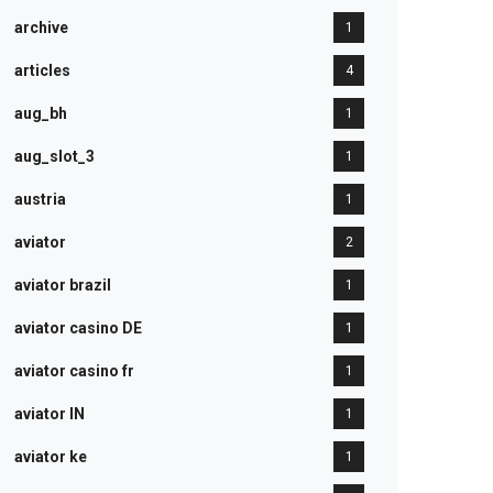
archive
1
articles
4
aug_bh
1
aug_slot_3
1
austria
1
aviator
2
aviator brazil
1
aviator casino DE
1
aviator casino fr
1
aviator IN
1
aviator ke
1