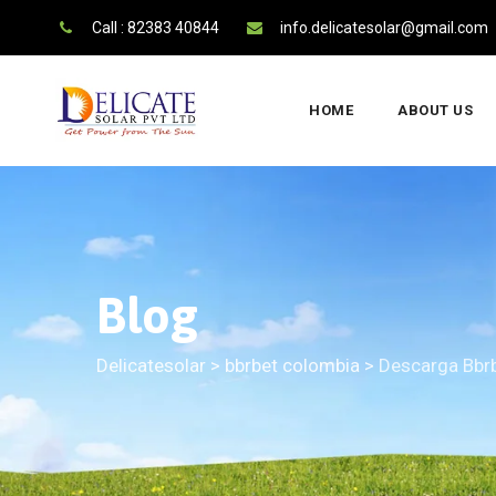
Call : 82383 40844
info.delicatesolar@gmail.com
HOME
ABOUT US
Blog
Delicatesolar
>
bbrbet colombia
>
Descarga Bbr