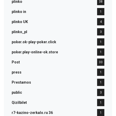
plinko
38
plinko in
1
plinko UK
4
plinko_pl
3
poker.ok-play-poker.click
1
poker.play-online-ok.store
1
Post
33
press
1
Prestamos
1
public
3
Qizilbilet
1
r7-kazino-zerkalo.ru 36
1