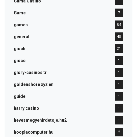
Gama Casino
1
Game
7
games
84
general
48
giochi
21
gioco
1
glory-casinos tr
1
goldenshore xyz en
1
guide
1
harry casino
1
hevesmegyehirdetoje.hu2
1
hooplacomputer.hu
2