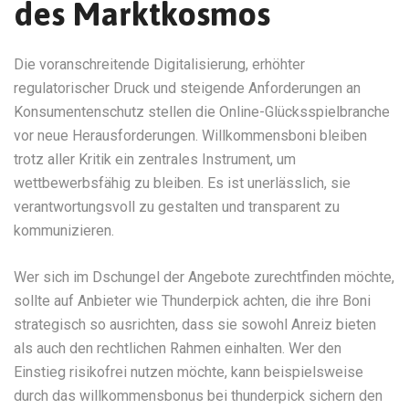
des Marktkosmos
Die voranschreitende Digitalisierung, erhöhter
regulatorischer Druck und steigende Anforderungen an
Konsumentenschutz stellen die Online-Glücksspielbranche
vor neue Herausforderungen. Willkommensboni bleiben
trotz aller Kritik ein zentrales Instrument, um
wettbewerbsfähig zu bleiben. Es ist unerlässlich, sie
verantwortungsvoll zu gestalten und transparent zu
kommunizieren.
Wer sich im Dschungel der Angebote zurechtfinden möchte,
sollte auf Anbieter wie Thunderpick achten, die ihre Boni
strategisch so ausrichten, dass sie sowohl Anreiz bieten
als auch den rechtlichen Rahmen einhalten. Wer den
Einstieg risikofrei nutzen möchte, kann beispielsweise
durch das willkommensbonus bei thunderpick sichern den