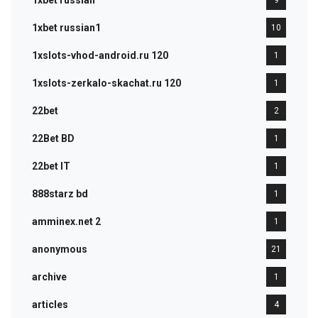
1xbet russian
9
1xbet russian1
10
1xslots-vhod-android.ru 120
1
1xslots-zerkalo-skachat.ru 120
1
22bet
2
22Bet BD
1
22bet IT
1
888starz bd
1
amminex.net 2
1
anonymous
21
archive
1
articles
4