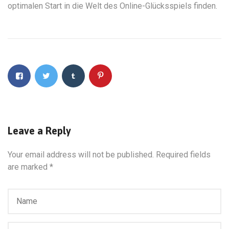
optimalen Start in die Welt des Online-Glücksspiels finden.
Leave a Reply
Your email address will not be published.
Required fields
are marked
*