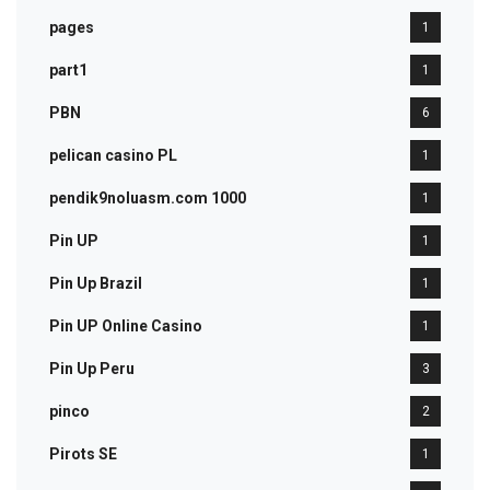
pages
1
part1
1
PBN
6
pelican casino PL
1
pendik9noluasm.com 1000
1
Pin UP
1
Pin Up Brazil
1
Pin UP Online Casino
1
Pin Up Peru
3
pinco
2
Pirots SE
1