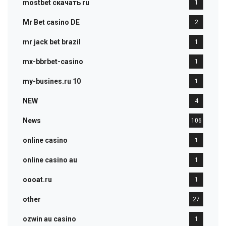
mostbet скачать ru
1
Mr Bet casino DE
2
mr jack bet brazil
1
mx-bbrbet-casino
1
my-busines.ru 10
1
NEW
4
News
106
online casino
1
online casino au
1
oooat.ru
1
other
27
ozwin au casino
1