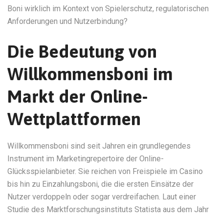
Boni wirklich im Kontext von Spielerschutz, regulatorischen
Anforderungen und Nutzerbindung?
Die Bedeutung von
Willkommensboni im
Markt der Online-
Wettplattformen
Willkommensboni sind seit Jahren ein grundlegendes
Instrument im Marketingrepertoire der Online-
Glücksspielanbieter. Sie reichen von Freispiele im Casino
bis hin zu Einzahlungsboni, die die ersten Einsätze der
Nutzer verdoppeln oder sogar verdreifachen. Laut einer
Studie des Marktforschungsinstituts Statista aus dem Jahr