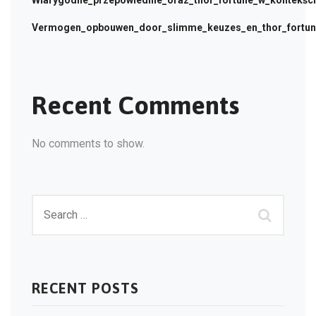
Wiarygodne_przepowiednie_oraz_thor_fortune_w_kontekści
Vermogen_opbouwen_door_slimme_keuzes_en_thor_fortune
Recent Comments
No comments to show.
RECENT POSTS