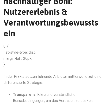
nachhaltiger Boni:
Nutzererlebnis &
Verantwortungsbewussts
ein
ul {
list-style-type: disc;
margin-left: 20px;
}
In der Praxis setzen führende Anbieter mittlerweile auf eine
differenzierte Strategie:
Transparenz
: Klare und verständliche
Bonusbedingungen, um das Vertrauen zu stärken.