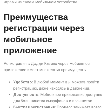
играми на своем мобильном устройстве.
Преимущества
регистрации через
мобильное
приложение
Регистрация в Дэдди Казино через мобильное
приложение имеет множество преимуществ:
Удобство:
В любой момент вы можете пройти
регистрацию, даже находясь в движении.
Доступность:
Мобильное приложение доступно
для большинства смартфонов и планшетов.
Быстрая регистрация:
Процесс занимает всего