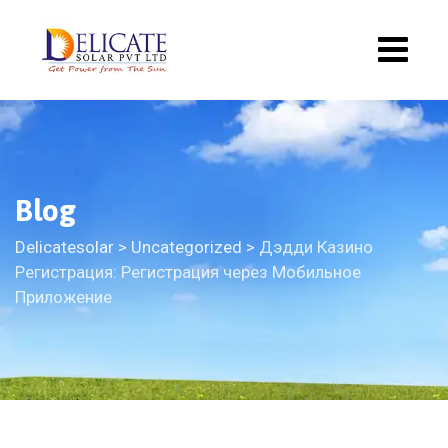
Blog
Delicatesolar
>
Uncategorized
>
Дэдди Казино
Регистрация: Регистрация через Мобильное
Приложение