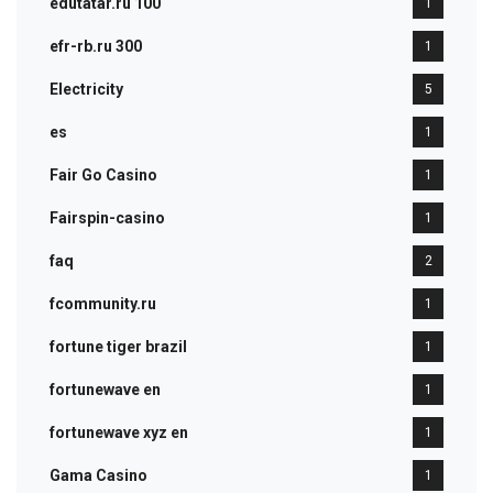
edutatar.ru 100
1
efr-rb.ru 300
1
Electricity
5
es
1
Fair Go Casino
1
Fairspin-casino
1
faq
2
fcommunity.ru
1
fortune tiger brazil
1
fortunewave en
1
fortunewave xyz en
1
Gama Casino
1