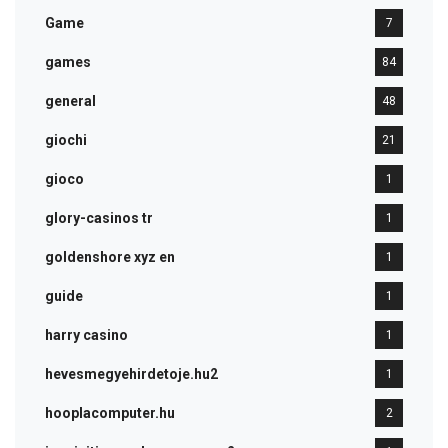
Game
7
games
84
general
48
giochi
21
gioco
1
glory-casinos tr
1
goldenshore xyz en
1
guide
1
harry casino
1
hevesmegyehirdetoje.hu2
1
hooplacomputer.hu
2