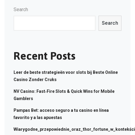
Search
Search
Recent Posts
Leer de beste strategieën voor slots bij Beste Online
Casino Zonder Cruks
NV Casino: Fast‑Fire Slots & Quick Wins for Mobile
Gamblers
Pampas Bet: acceso seguro a tu casino en línea
favorito y a las apuestas
Wiarygodne_przepowiednie_oraz_thor_fortune_w_kontekści