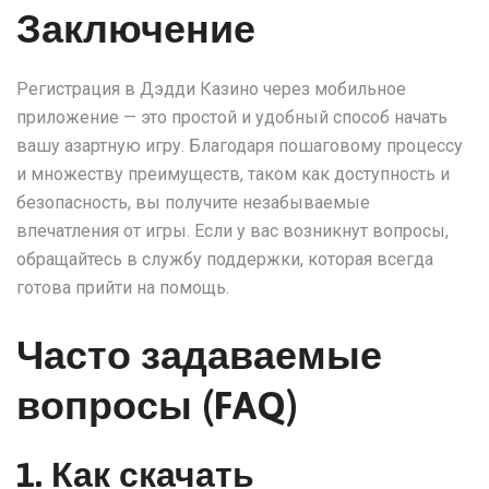
Заключение
Регистрация в Дэдди Казино через мобильное
приложение — это простой и удобный способ начать
вашу азартную игру. Благодаря пошаговому процессу
и множеству преимуществ, таком как доступность и
безопасность, вы получите незабываемые
впечатления от игры. Если у вас возникнут вопросы,
обращайтесь в службу поддержки, которая всегда
готова прийти на помощь.
Часто задаваемые
вопросы (FAQ)
1. Как скачать