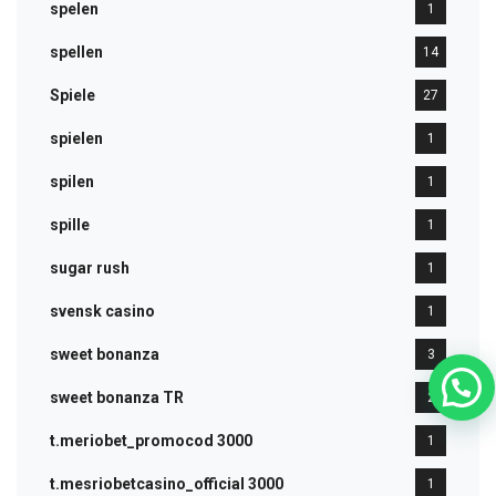
spelen
1
spellen
14
Spiele
27
spielen
1
spilen
1
spille
1
sugar rush
1
svensk casino
1
sweet bonanza
3
sweet bonanza TR
2
t.meriobet_promocod 3000
1
t.mesriobetcasino_official 3000
1