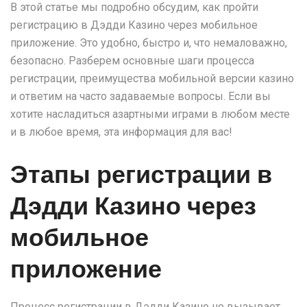
В этой статье мы подробно обсудим, как пройти
регистрацию в Дэдди Казино через мобильное
приложение. Это удобно, быстро и, что немаловажно,
безопасно. Разберем основные шаги процесса
регистрации, преимущества мобильной версии казино
и ответим на часто задаваемые вопросы. Если вы
хотите насладиться азартными играми в любом месте
и в любое время, эта информация для вас!
Этапы регистрации в
Дэдди Казино через
мобильное
приложение
Процесс регистрации в Дэдди Казино не вызывает