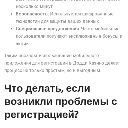
несколько минут.
Безопасность:
Используются шифрованные
технологии для защиты ваших данных.
Специальные предложения:
Часто мобильные
пользователи получают эксклюзивные бонусы и
акции.
Таким образом, использование мобильного
приложения для регистрации в Дэдди Казино делает
процесс не только простым, но и выгодным.
Что делать, если
возникли проблемы с
регистрацией?