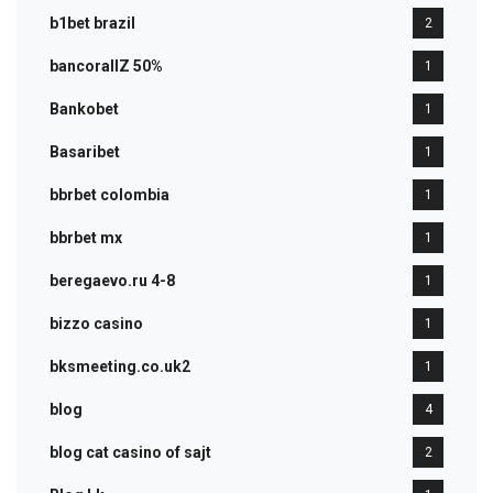
b1bet brazil
2
bancorallZ 50%
1
Bankobet
1
Basaribet
1
bbrbet colombia
1
bbrbet mx
1
beregaevo.ru 4-8
1
bizzo casino
1
bksmeeting.co.uk2
1
blog
4
blog cat casino of sajt
2