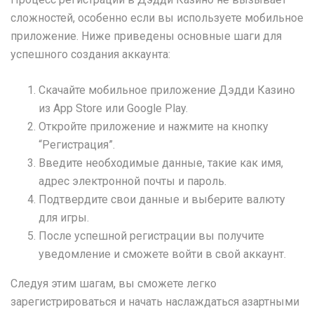
сложностей, особенно если вы используете мобильное
приложение. Ниже приведены основные шаги для
успешного создания аккаунта:
Скачайте мобильное приложение Дэдди Казино
из App Store или Google Play.
Откройте приложение и нажмите на кнопку
“Регистрация”.
Введите необходимые данные, такие как имя,
адрес электронной почты и пароль.
Подтвердите свои данные и выберите валюту
для игры.
После успешной регистрации вы получите
уведомление и сможете войти в свой аккаунт.
Следуя этим шагам, вы сможете легко
зарегистрироваться и начать наслаждаться азартными