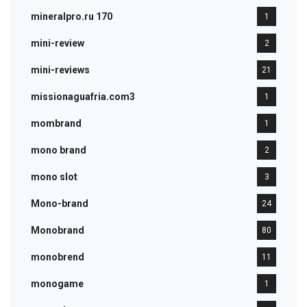
mineralpro.ru 170
1
mini-review
2
mini-reviews
21
missionaguafria.com3
1
mombrand
1
mono brand
2
mono slot
3
Mono-brand
24
Monobrand
80
monobrend
11
monogame
1