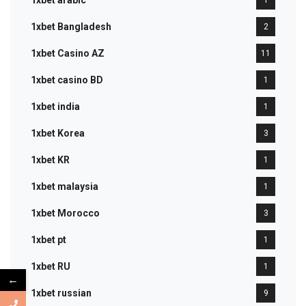
1xbet arabic
1
1xbet Bangladesh
2
1xbet Casino AZ
11
1xbet casino BD
1
1xbet india
1
1xbet Korea
3
1xbet KR
1
1xbet malaysia
1
1xbet Morocco
3
1xbet pt
1
1xbet RU
1
←
1xbet russian
9