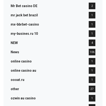
Mr Bet casino DE
2
mr jack bet brazil
1
mx-bbrbet-casino
1
my-busines.ru 10
1
NEW
4
News
106
online casino
1
online casino au
1
oooat.ru
1
other
27
ozwin au casino
1