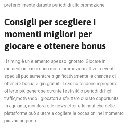
preferibilmente durante periodi di alta promozione.
Consigli per scegliere i
momenti migliori per
giocare e ottenere bonus
Il timing è un elemento spesso ignorato. Giocare in
momenti in cui ci sono molte promozioni attive o eventi
speciali può aumentare significativamente le chances di
ottenere bonus e giri gratuiti. I casinò tendono a proporre
offerte più generose durante festività o periodi di high
traffic,motivando i giocatori a sfruttare queste opportunità.
In aggiunta, monitorare le newsletter e le notifiche delle
piattaforme può aiutare a cogliere le occasioni nel momento
più vantaggioso.