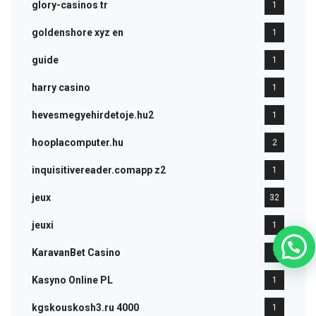
glory-casinos tr
1
goldenshore xyz en
1
guide
1
harry casino
1
hevesmegyehirdetoje.hu2
1
hooplacomputer.hu
2
inquisitivereader.comapp z2
1
jeux
32
jeuxi
1
KaravanBet Casino
1
Kasyno Online PL
1
kgskouskosh3.ru 4000
1