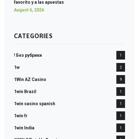
favorito y a las apuestas
August 6, 2026
CATEGORIES
! Без рубрики
1
1w
2
1Win AZ Casino
9
1win Brazil
1
1win casino spanish
1
1win fr
1
1win India
1