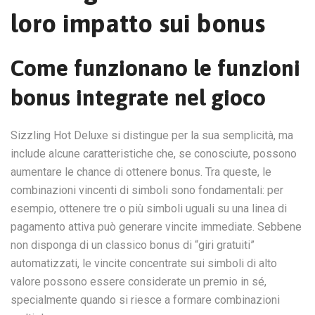
loro impatto sui bonus
Come funzionano le funzioni
bonus integrate nel gioco
Sizzling Hot Deluxe si distingue per la sua semplicità, ma
include alcune caratteristiche che, se conosciute, possono
aumentare le chance di ottenere bonus. Tra queste, le
combinazioni vincenti di simboli sono fondamentali: per
esempio, ottenere tre o più simboli uguali su una linea di
pagamento attiva può generare vincite immediate. Sebbene
non disponga di un classico bonus di “giri gratuiti”
automatizzati, le vincite concentrate sui simboli di alto
valore possono essere considerate un premio in sé,
specialmente quando si riesce a formare combinazioni