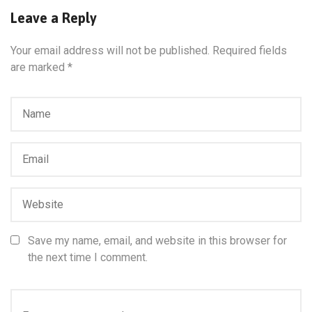
Leave a Reply
Your email address will not be published.
Required fields
are marked
*
Save my name, email, and website in this browser for
the next time I comment.