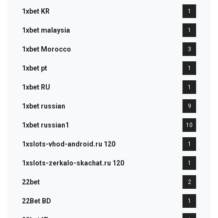
1xbet KR
1
1xbet malaysia
1
1xbet Morocco
3
1xbet pt
1
1xbet RU
1
1xbet russian
9
1xbet russian1
10
1xslots-vhod-android.ru 120
1
1xslots-zerkalo-skachat.ru 120
1
22bet
2
22Bet BD
1