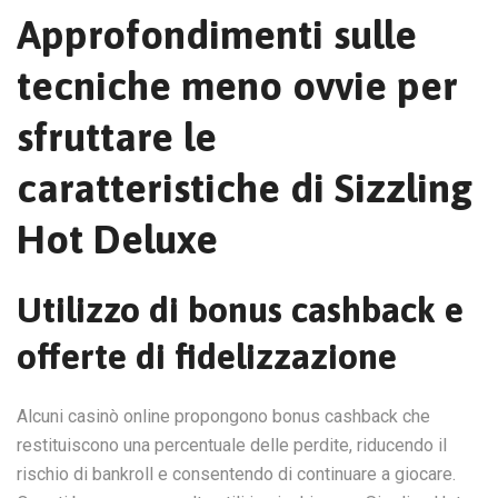
Approfondimenti sulle
tecniche meno ovvie per
sfruttare le
caratteristiche di Sizzling
Hot Deluxe
Utilizzo di bonus cashback e
offerte di fidelizzazione
Alcuni casinò online propongono bonus cashback che
restituiscono una percentuale delle perdite, riducendo il
rischio di bankroll e consentendo di continuare a giocare.