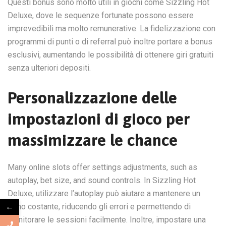
Questi bonus sono molto utili in giochi come Sizzling Hot
Deluxe, dove le sequenze fortunate possono essere
imprevedibili ma molto remunerative. La fidelizzazione con
programmi di punti o di referral può inoltre portare a bonus
esclusivi, aumentando le possibilità di ottenere giri gratuiti
senza ulteriori depositi.
Personalizzazione delle
impostazioni di gioco per
massimizzare le chance
Many online slots offer settings adjustments, such as
autoplay, bet size, and sound controls. In Sizzling Hot
Deluxe, utilizzare l’autoplay può aiutare a mantenere un
ritmo costante, riducendo gli errori e permettendo di
←
monitorare le sessioni facilmente. Inoltre, impostare una