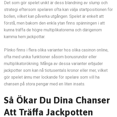
Det som gör spelet unikt är dess blandning av slump och
strategi eftersom spelaren ofta kan välja startpositionen för
bollen, vilket kan påverka utgången. Spelet är enkelt att
förstå, men bakom den enkla ytan finns spänningen i att
kunna träffa de högre multiplikatorerna och därigenom
kamma hem jackpottar.
Plinko finns i flera olika varianter hos olika casinon online,
ofta med unika funktioner såsom bonusrundor eller
multiplikatorökning. Många av dessa varianter erbjuder
jackpotter som kan nå tiotusentals kronor eller mer, vilket
gör spelet ännu mer lockande för spelare som vill ha
chansen på stora pengar med en liten insats.
Så Ökar Du Dina Chanser
Att Träffa Jackpotten