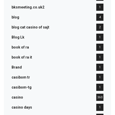
bksmeeting.co.uk2
1
blog
4
blog cat casino of sajt
2
Blog Lk
1
book of ra
1
book of ra it
1
Brand
1
casibom tr
1
casibom-tg
1
casino
360
casino days
1