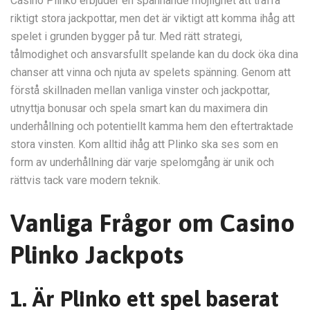
Casino Plinko erbjuder en spännande möjlighet att träffa
riktigt stora jackpottar, men det är viktigt att komma ihåg att
spelet i grunden bygger på tur. Med rätt strategi,
tålmodighet och ansvarsfullt spelande kan du dock öka dina
chanser att vinna och njuta av spelets spänning. Genom att
förstå skillnaden mellan vanliga vinster och jackpottar,
utnyttja bonusar och spela smart kan du maximera din
underhållning och potentiellt kamma hem den eftertraktade
stora vinsten. Kom alltid ihåg att Plinko ska ses som en
form av underhållning där varje spelomgång är unik och
rättvis tack vare modern teknik.
Vanliga Frågor om Casino
Plinko Jackpots
1. Är Plinko ett spel baserat