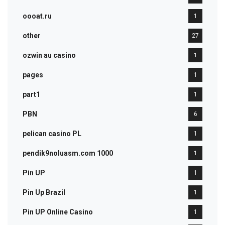
oooat.ru
1
other
27
ozwin au casino
1
pages
1
part1
1
PBN
6
pelican casino PL
1
pendik9noluasm.com 1000
1
Pin UP
1
Pin Up Brazil
1
Pin UP Online Casino
1