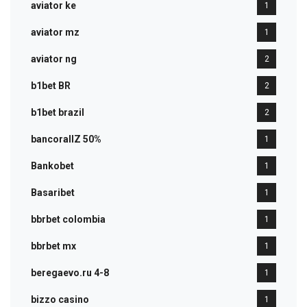
aviator ke
1
aviator mz
1
aviator ng
2
b1bet BR
2
b1bet brazil
2
bancorallZ 50%
1
Bankobet
1
Basaribet
1
bbrbet colombia
1
bbrbet mx
1
beregaevo.ru 4-8
1
bizzo casino
1