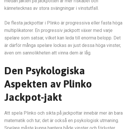
medan jakten på jackpotten är mer riskabel och
kännetecknas av stora svängningar i vinstutfall.
De flesta jackpottar i Plinko är progressiva eller fasta höga
multiplikatorer. En progressiv jackpott växer med varje
spelare som satsar, vilket kan leda till enorma belopp. Det
är därför många spelare lockas av just dessa höga vinster,
även om sannolikheten att vinna dem är låg.
Den Psykologiska
Aspekten av Plinko
Jackpot-jakt
Att spela Plinko och sikta på jackpottar innebär mer än bara
matematik och tur; det är också en psykologisk utmaning.
Spelare måste kunna hantera både vinster och förluster