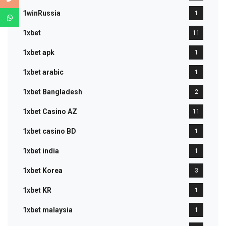
1winRussia
1
1xbet
11
1xbet apk
1
1xbet arabic
1
1xbet Bangladesh
2
1xbet Casino AZ
11
1xbet casino BD
1
1xbet india
1
1xbet Korea
3
1xbet KR
1
1xbet malaysia
1