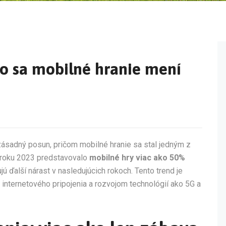
ko sa mobilné hranie mení
ásadný posun, pričom mobilné hranie sa stal jedným z
 z roku 2023 predstavovalo
mobilné hry viac ako 50%
ú ďalší nárast v nasledujúcich rokoch. Tento trend je
internetového pripojenia a rozvojom technológií ako 5G a