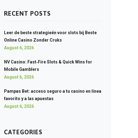
RECENT POSTS
Leer de beste strategieën voor slots bij Beste
Online Casino Zonder Cruks
August 6, 2026
NV Casino: Fast‑Fire Slots & Quick Wins for
Mobile Gamblers
August 6, 2026
Pampas Bet: acceso seguro a tu casino en línea
favorito y a las apuestas
August 6, 2026
CATEGORIES