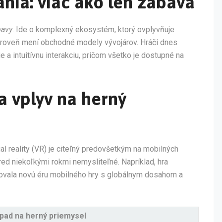
ia: viac ako len zábava
bavy
. Ide o komplexný ekosystém, ktorý ovplyvňuje
 zároveň mení obchodné modely vývojárov. Hráči dnes
ie a intuitívnu interakciu, pričom všetko je dostupné
na
a vplyv na herný
ual reality (VR) je citeľný predovšetkým na mobilných
red niekoľkými rokmi nemysliteľné. Napríklad, hra
tovala novú éru mobilného hry s globálnym dosahom a
pad na herný priemysel