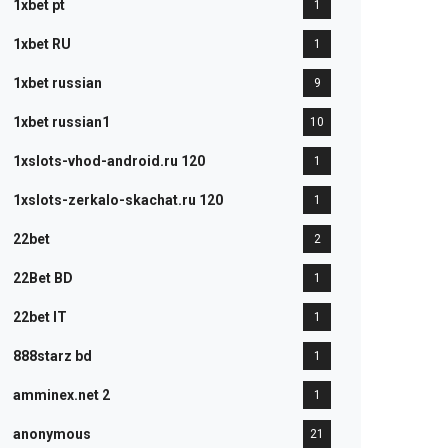
1xbet pt
1
1xbet RU
1
1xbet russian
9
1xbet russian1
10
1xslots-vhod-android.ru 120
1
1xslots-zerkalo-skachat.ru 120
1
22bet
2
22Bet BD
1
22bet IT
1
888starz bd
1
amminex.net 2
1
anonymous
21