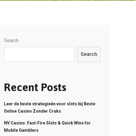
Search
Search
Recent Posts
Leer de beste strategieën voor slots bij Beste
Online Casino Zonder Cruks
NV Casino: Fast‑Fire Slots & Quick Wins for
Mobile Gamblers