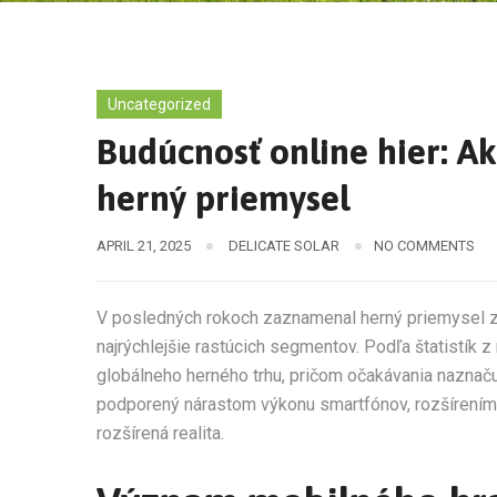
Uncategorized
Budúcnosť online hier: A
herný priemysel
APRIL 21, 2025
DELICATE SOLAR
NO COMMENTS
V posledných rokoch zaznamenal herný priemysel z
najrýchlejšie rastúcich segmentov. Podľa štatistík
globálneho herného trhu, pričom očakávania naznačuj
podporený nárastom výkonu smartfónov, rozšírením 
rozšírená realita.