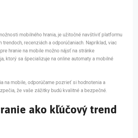
ožnosti mobilného hrania, je užitočné navštíviť platformu
h trendoch, recenziách a odporúčaniach. Napríklad, viac
 pre hranie na mobile možno nájsť na stránke
, ktorý sa špecializuje na online automaty a mobilné
ia na mobile, odporúčame pozrieť si hodnotenia a
zpečia, že vaše zážitky budú kvalitné a bezpečné.
hranie ako kľúčový trend