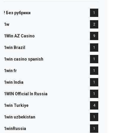
! Без рубрики
1
1w
2
1Win AZ Casino
9
1win Brazil
1
1win casino spanish
1
1win fr
1
1win India
1
1WIN Official In Russia
1
1win Turkiye
4
1win uzbekistan
1
1winRussia
1