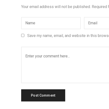
Your email address will not be published.
Required 
Save my name, email, and website in this browse