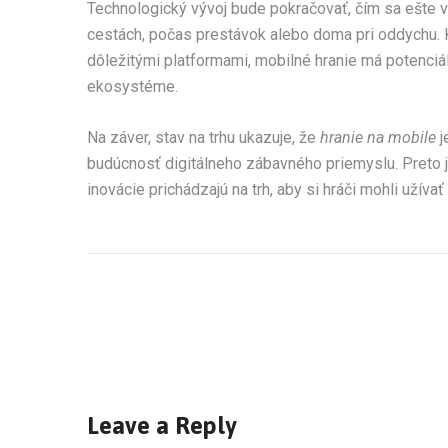
Technologický vývoj bude pokračovať, čím sa ešte vi
cestách, počas prestávok alebo doma pri oddychu. 
dôležitými platformami, mobilné hranie má potenc
ekosystéme.
Na záver, stav na trhu ukazuje, že
hranie na mobile
j
budúcnosť digitálneho zábavného priemyslu. Preto j
inovácie prichádzajú na trh, aby si hráči mohli užívať
Leave a Reply