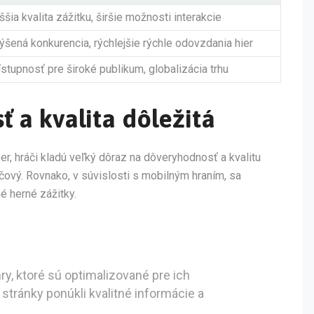
ššia kvalita zážitku, širšie možnosti interakcie
ýšená konkurencia, rýchlejšie rýchle odovzdania hier
ístupnosť pre široké publikum, globalizácia trhu
 a kvalita dôležitá
, hráči kladú veľký dôraz na dôveryhodnosť a kvalitu
účový. Rovnako, v súvislosti s mobilným hraním, sa
né herné zážitky.
hry, ktoré sú optimalizované pre ich
 stránky ponúkli kvalitné informácie a