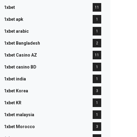
1xbet
11
1xbet apk
1
1xbet arabic
1
1xbet Bangladesh
2
1xbet Casino AZ
11
1xbet casino BD
1
1xbet india
1
1xbet Korea
3
1xbet KR
1
1xbet malaysia
1
1xbet Morocco
3