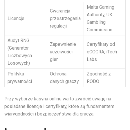
Malta Gaming
Gwarancja
Authority, UK
Licencje
przestrzegania
Gambling
regulacji
Commission
Audyt RNG
Zapewnienie
Certyfikaty od
(Generator
uczciwości
eCOGRA, iTech
Liczbowych
gier
Labs
Losowych)
Polityka
Ochrona
Zgodność z
prywatności
danych graczy
RODO
Przy wyborze kasyna online warto zwrócić uwagę na
posiadane licencje i certyfikaty, które są fundamentem
wiarygodności i bezpieczeństwa dla gracza.