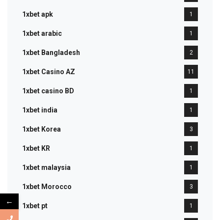
1xbet apk
1
1xbet arabic
1
1xbet Bangladesh
2
1xbet Casino AZ
11
1xbet casino BD
1
1xbet india
1
1xbet Korea
3
1xbet KR
1
1xbet malaysia
1
1xbet Morocco
3
←
1xbet pt
1