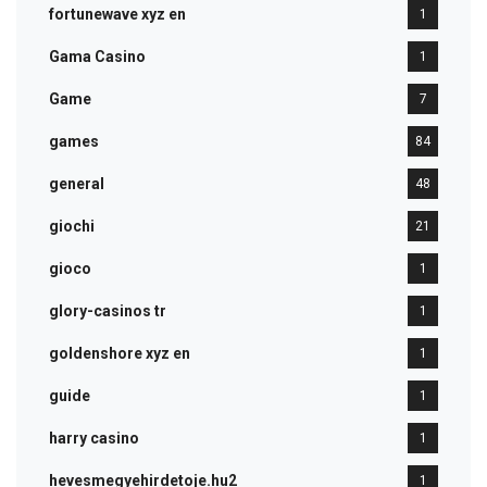
fortunewave xyz en
1
Gama Casino
1
Game
7
games
84
general
48
giochi
21
gioco
1
glory-casinos tr
1
goldenshore xyz en
1
guide
1
harry casino
1
hevesmegyehirdetoje.hu2
1