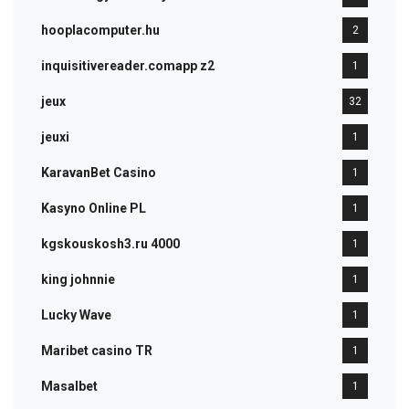
hooplacomputer.hu
2
inquisitivereader.comapp z2
1
jeux
32
jeuxi
1
KaravanBet Casino
1
Kasyno Online PL
1
kgskouskosh3.ru 4000
1
king johnnie
1
Lucky Wave
1
Maribet casino TR
1
Masalbet
1