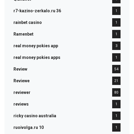
r7-kazino-zerkalo.ru 36
1
rainbet casino
1
Ramenbet
1
real money pokies app
3
real money pokies apps
1
Review
54
Reviewe
21
reviewer
80
reviews
1
ricky casino australia
1
ruoivolga.ru 10
1