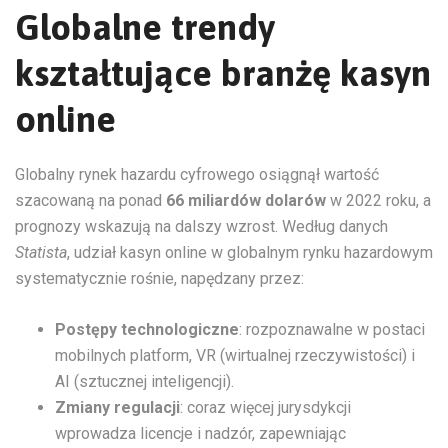
Globalne trendy
kształtujące branżę kasyn
online
Globalny rynek hazardu cyfrowego osiągnął wartość
szacowaną na ponad
66 miliardów dolarów
w 2022 roku, a
prognozy wskazują na dalszy wzrost. Według danych
Statista
, udział kasyn online w globalnym rynku hazardowym
systematycznie rośnie, napędzany przez:
Postępy technologiczne
: rozpoznawalne w postaci
mobilnych platform, VR (wirtualnej rzeczywistości) i
AI (sztucznej inteligencji).
Zmiany regulacji
: coraz więcej jurysdykcji
wprowadza licencje i nadzór, zapewniając