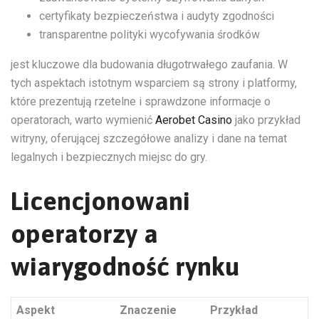
certyfikaty bezpieczeństwa i audyty zgodności
transparentne polityki wycofywania środków
jest kluczowe dla budowania długotrwałego zaufania. W
tych aspektach istotnym wsparciem są strony i platformy,
które prezentują rzetelne i sprawdzone informacje o
operatorach, warto wymienić
Aerobet Casino
jako przykład
witryny, oferującej szczegółowe analizy i dane na temat
legalnych i bezpiecznych miejsc do gry.
Licencjonowani
operatorzy a
wiarygodność rynku
Aspekt
Znaczenie
Przykład