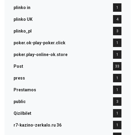
plinko in
1
plinko UK
4
plinko_pl
3
poker.ok-play-poker.click
1
poker.play-online-ok.store
1
Post
33
press
1
Prestamos
1
public
3
Qizilbilet
1
r7-kazino-zerkalo.ru 36
1