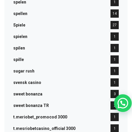
spelen
1
spellen
14
Spiele
27
spielen
1
spilen
1
spille
1
sugar rush
1
svensk casino
1
sweet bonanza
3
sweet bonanza TR
2
t.meriobet_promocod 3000
1
t.mesriobetcasino_official 3000
1