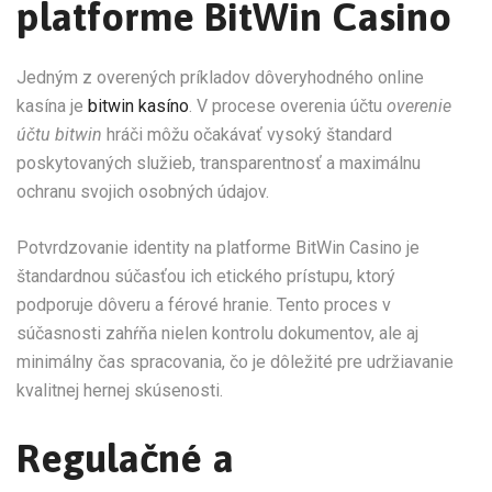
platforme BitWin Casino
Jedným z overených príkladov dôveryhodného online
kasína je
bitwin kasíno
. V procese overenia účtu
overenie
účtu bitwin
hráči môžu očakávať vysoký štandard
poskytovaných služieb, transparentnosť a maximálnu
ochranu svojich osobných údajov.
Potvrdzovanie identity na platforme BitWin Casino je
štandardnou súčasťou ich etického prístupu, ktorý
podporuje dôveru a férové hranie. Tento proces v
súčasnosti zahŕňa nielen kontrolu dokumentov, ale aj
minimálny čas spracovania, čo je dôležité pre udržiavanie
kvalitnej hernej skúsenosti.
Regulačné a