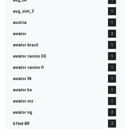
aug_bh
1
aug_slot_3
1
austria
1
aviator
2
aviator brazil
1
aviator casino DE
1
aviator casino fr
1
aviator IN
1
aviator ke
1
aviator mz
1
aviator ng
2
b1bet BR
2