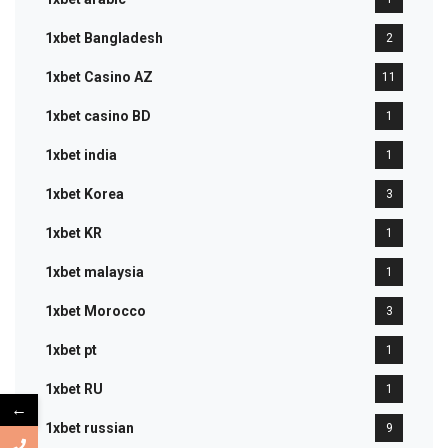
1xbet Bangladesh
2
1xbet Casino AZ
11
1xbet casino BD
1
1xbet india
1
1xbet Korea
3
1xbet KR
1
1xbet malaysia
1
1xbet Morocco
3
1xbet pt
1
1xbet RU
1
←
1xbet russian
9