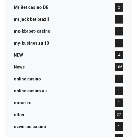
Mr Bet casino DE
2
mr jack bet brazil
1
mx-bbrbet-casino
1
my-busines.ru 10
1
NEW
4
News
106
online casino
1
online casino au
1
oooat.ru
1
other
27
ozwin au casino
1