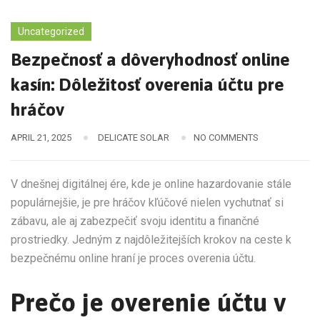
Uncategorized
Bezpečnosť a dôveryhodnosť online
kasín: Dôležitosť overenia účtu pre
hráčov
APRIL 21, 2025
DELICATE SOLAR
NO COMMENTS
V dnešnej digitálnej ére, kde je online hazardovanie stále
populárnejšie, je pre hráčov kľúčové nielen vychutnať si
zábavu, ale aj zabezpečiť svoju identitu a finančné
prostriedky. Jedným z najdôležitejších krokov na ceste k
bezpečnému online hraní je proces overenia účtu.
Prečo je overenie účtu v