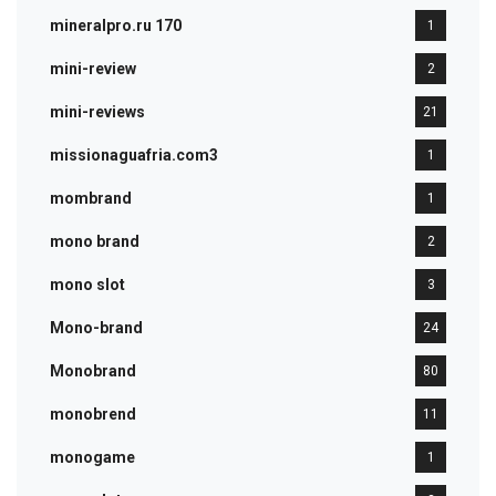
mineralpro.ru 170
1
mini-review
2
mini-reviews
21
missionaguafria.com3
1
mombrand
1
mono brand
2
mono slot
3
Mono-brand
24
Monobrand
80
monobrend
11
monogame
1