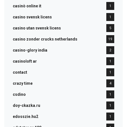
casinò online it
1
casino svensk licens
1
casino utan svensk licens
5
casino zonder crucks netherlands
19
casino-glory india
2
casinoloft ar
1
contact
1
crazy time
4
csdino
1
doy-ckazka.ru
1
edosszie.hu2
1