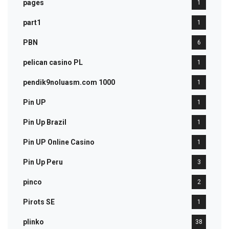
pages
1
part1
1
PBN
6
pelican casino PL
1
pendik9noluasm.com 1000
1
Pin UP
1
Pin Up Brazil
1
Pin UP Online Casino
1
Pin Up Peru
3
pinco
2
Pirots SE
1
plinko
38