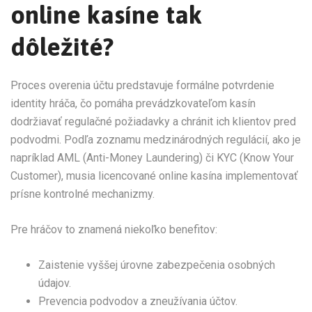
online kasíne tak
dôležité?
Proces overenia účtu predstavuje formálne potvrdenie
identity hráča, čo pomáha prevádzkovateľom kasín
dodržiavať regulačné požiadavky a chránit ich klientov pred
podvodmi. Podľa zoznamu medzinárodných regulácií, ako je
napríklad AML (Anti-Money Laundering) či KYC (Know Your
Customer), musia licencované online kasína implementovať
prísne kontrolné mechanizmy.
Pre hráčov to znamená niekoľko benefitov:
Zaistenie vyššej úrovne zabezpečenia osobných
údajov.
Prevencia podvodov a zneužívania účtov.