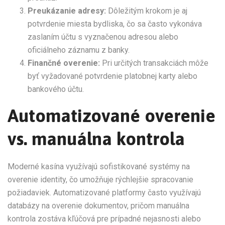
Preukázanie adresy:
Dôležitým krokom je aj
potvrdenie miesta bydliska, čo sa často vykonáva
zaslaním účtu s vyznačenou adresou alebo
oficiálneho záznamu z banky.
Finančné overenie:
Pri určitých transakciách môže
byť vyžadované potvrdenie platobnej karty alebo
bankového účtu.
Automatizované overenie
vs. manuálna kontrola
Moderné kasína využívajú sofistikované systémy na
overenie identity, čo umožňuje rýchlejšie spracovanie
požiadaviek. Automatizované platformy často využívajú
databázy na overenie dokumentov, pričom manuálna
kontrola zostáva kľúčová pre prípadné nejasnosti alebo