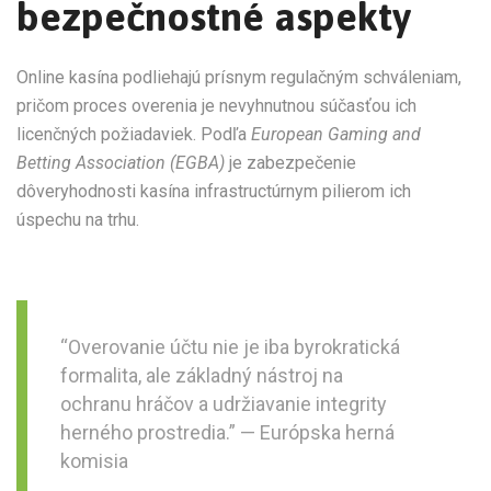
bezpečnostné aspekty
Online kasína podliehajú prísnym regulačným schváleniam,
pričom proces overenia je nevyhnutnou súčasťou ich
licenčných požiadaviek. Podľa
European Gaming and
Betting Association (EGBA)
je zabezpečenie
dôveryhodnosti kasína infrastructúrnym pilierom ich
úspechu na trhu.
“Overovanie účtu nie je iba byrokratická
formalita, ale základný nástroj na
ochranu hráčov a udržiavanie integrity
herného prostredia.” — Európska herná
komisia