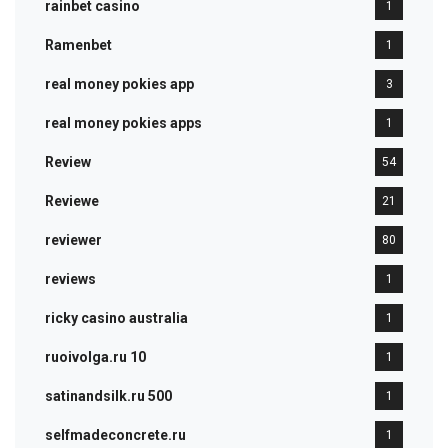
rainbet casino
1
Ramenbet
1
real money pokies app
3
real money pokies apps
1
Review
54
Reviewe
21
reviewer
80
reviews
1
ricky casino australia
1
ruoivolga.ru 10
1
satinandsilk.ru 500
1
selfmadeconcrete.ru
1