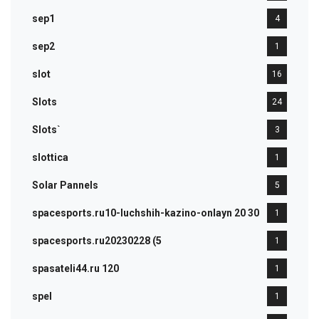
sep1
4
sep2
1
slot
16
Slots
24
Slots`
3
slottica
1
Solar Pannels
5
spacesports.ru10-luchshih-kazino-onlayn 20 30
1
spacesports.ru20230228 (5
1
spasateli44.ru 120
1
spel
1