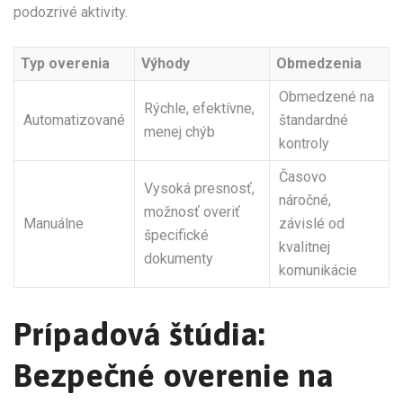
podozrivé aktivity.
Typ overenia
Výhody
Obmedzenia
Obmedzené na
Rýchle, efektívne,
Automatizované
štandardné
menej chýb
kontroly
Časovo
Vysoká presnosť,
náročné,
možnosť overiť
Manuálne
závislé od
špecifické
kvalitnej
dokumenty
komunikácie
Prípadová štúdia:
Bezpečné overenie na