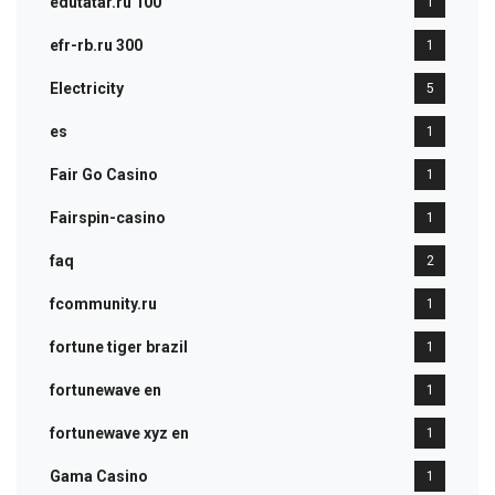
edutatar.ru 100
1
efr-rb.ru 300
1
Electricity
5
es
1
Fair Go Casino
1
Fairspin-casino
1
faq
2
fcommunity.ru
1
fortune tiger brazil
1
fortunewave en
1
fortunewave xyz en
1
Gama Casino
1