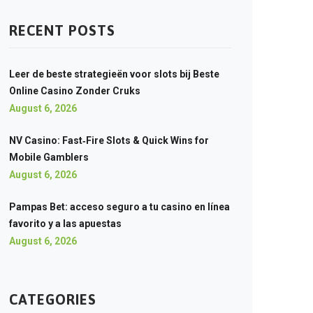
RECENT POSTS
Leer de beste strategieën voor slots bij Beste
Online Casino Zonder Cruks
August 6, 2026
NV Casino: Fast‑Fire Slots & Quick Wins for
Mobile Gamblers
August 6, 2026
Pampas Bet: acceso seguro a tu casino en línea
favorito y a las apuestas
August 6, 2026
CATEGORIES