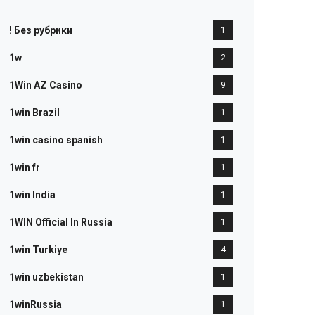
! Без рубрики
1
1w
2
1Win AZ Casino
9
1win Brazil
1
1win casino spanish
1
1win fr
1
1win India
1
1WIN Official In Russia
1
1win Turkiye
4
1win uzbekistan
1
1winRussia
1