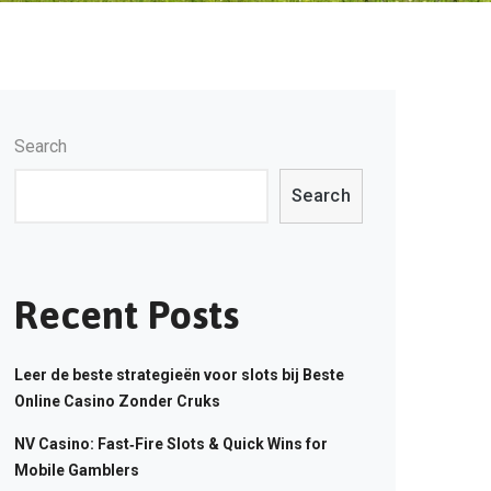
Search
Search
Recent Posts
Leer de beste strategieën voor slots bij Beste
Online Casino Zonder Cruks
NV Casino: Fast‑Fire Slots & Quick Wins for
Mobile Gamblers