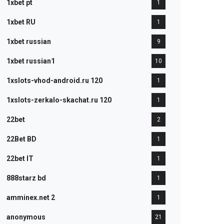
1xbet pt
1
1xbet RU
1
1xbet russian
9
1xbet russian1
10
1xslots-vhod-android.ru 120
1
1xslots-zerkalo-skachat.ru 120
1
22bet
2
22Bet BD
1
22bet IT
1
888starz bd
1
amminex.net 2
1
anonymous
21