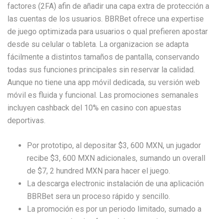
factores (2FA) afin de añadir una capa extra de protección a
las cuentas de los usuarios. BBRBet ofrece una expertise
de juego optimizada para usuarios o qual prefieren apostar
desde su celular o tableta. La organizacion se adapta
fácilmente a distintos tamaños de pantalla, conservando
todas sus funciones principales sin reservar la calidad.
Aunque no tiene una app móvil dedicada, su versión web
móvil es fluida y funcional. Las promociones semanales
incluyen cashback del 10% en casino con apuestas
deportivas.
Por prototipo, al depositar $3, 600 MXN, un jugador
recibe $3, 600 MXN adicionales, sumando un overall
de $7, 2 hundred MXN para hacer el juego.
La descarga electronic instalación de una aplicación
BBRBet sera un proceso rápido y sencillo.
La promoción es por un periodo limitado, sumado a