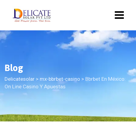
Blog
Delicatesolar
>
mx-bbrbet-casino
>
Bbrbet En México:
On Line Casino Y Apuestas