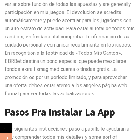
variar sobre función de todas las apuestas y are generally
participación en mis juegos. El devolución se acredita
automáticamente y puede acentuar para los jugadores con
un alto estrato de actividad. Para estar al total de todos mis
cambios, es fundamental comprobar la información de su
cuidado personal y comunicar regularmente en los juegos.
En recognition a la festividad de «Todos Mis Santos»,
BBRBet destina un bono especial que puede mezclarse
fondos extra i smag med cuenta o tiradas gratis. La
promoción es por un periodo limitado, y para aprovechar
una oferta, debes estar atento a los angeles página web
formal para ver todas las actualizaciones.
Pasos Pra Instalar La App
←
Las siguientes instrucciones paso a pasillo le ayudarán a
new comprender todos mis detalles y some sort of