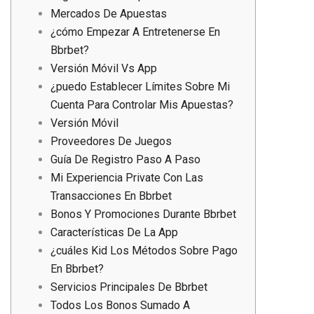
Mercados De Apuestas
¿cómo Empezar A Entretenerse En
Bbrbet?
Versión Móvil Vs App
¿puedo Establecer Límites Sobre Mi
Cuenta Para Controlar Mis Apuestas?
Versión Móvil
Proveedores De Juegos
Guía De Registro Paso A Paso
Mi Experiencia Private Con Las
Transacciones En Bbrbet
Bonos Y Promociones Durante Bbrbet
Características De La App
¿cuáles Kid Los Métodos Sobre Pago
En Bbrbet?
Servicios Principales De Bbrbet
Todos Los Bonos Sumado A