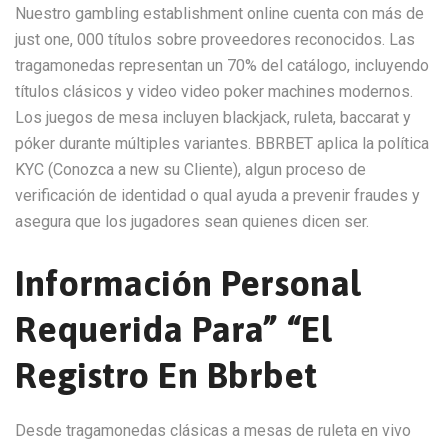
Nuestro gambling establishment online cuenta con más de
just one, 000 títulos sobre proveedores reconocidos. Las
tragamonedas representan un 70% del catálogo, incluyendo
títulos clásicos y video video poker machines modernos.
Los juegos de mesa incluyen blackjack, ruleta, baccarat y
póker durante múltiples variantes. BBRBET aplica la política
KYC (Conozca a new su Cliente), algun proceso de
verificación de identidad o qual ayuda a prevenir fraudes y
asegura que los jugadores sean quienes dicen ser.
Información Personal
Requerida Para” “El
Registro En Bbrbet
Desde tragamonedas clásicas a mesas de ruleta en vivo