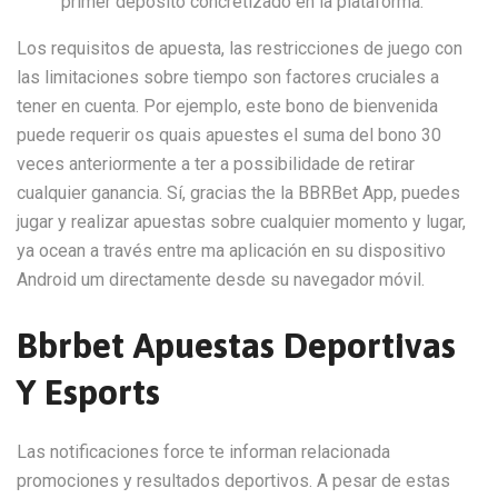
primer depósito concretizado en la plataforma.
Los requisitos de apuesta, las restricciones de juego con
las limitaciones sobre tiempo son factores cruciales a
tener en cuenta. Por ejemplo, este bono de bienvenida
puede requerir os quais apuestes el suma del bono 30
veces anteriormente a ter a possibilidade de retirar
cualquier ganancia. Sí, gracias the la BBRBet App, puedes
jugar y realizar apuestas sobre cualquier momento y lugar,
ya ocean a través entre ma aplicación en su dispositivo
Android um directamente desde su navegador móvil.
Bbrbet Apuestas Deportivas
Y Esports
Las notificaciones force te informan relacionada
promociones y resultados deportivos. A pesar de estas