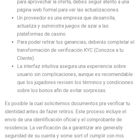
para aprovechar la oferta, debes seguir atento a una
página web formal para ver las actualizaciones.
Un proveedor es una empresa que desarrolla,
actualiza y suministra juegos de azar a las
plataformas de casino.
Para poder retirar tus ganancias, deberás completar el
transformación de verificación KYC (Conozca a tu
Cliente).
La interfaz intuitiva asegura una experiencia sobre
usuario sin complicaciones, aunque es recomendable
que los jugadores revisen los términos y condiciones
sobre los bonos afin de evitar sorpresas.
Es posible la cual solicitemos documentos pra verificar tu
identidad antes de fazer retiros. Este proceso incluye el
envío de una identificación oficial y el comprobante de
residencia. La verificación da a garantizar are generally
seguridad de su cuenta y some sort of cumplir con mis