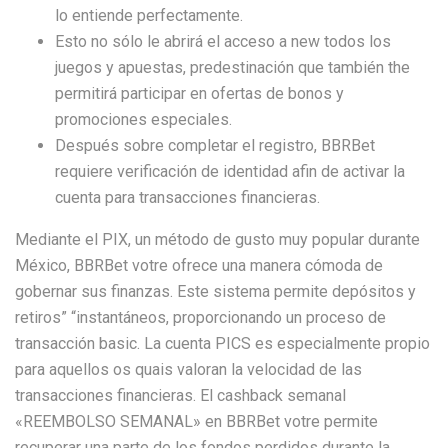
lo entiende perfectamente.
Esto no sólo le abrirá el acceso a new todos los
juegos y apuestas, predestinación que también the
permitirá participar en ofertas de bonos y
promociones especiales.
Después sobre completar el registro, BBRBet
requiere verificación de identidad afin de activar la
cuenta para transacciones financieras.
Mediante el PIX, un método de gusto muy popular durante
México, BBRBet votre ofrece una manera cómoda de
gobernar sus finanzas. Este sistema permite depósitos y
retiros” “instantáneos, proporcionando un proceso de
transacción basic. La cuenta PICS es especialmente propio
para aquellos os quais valoran la velocidad de las
transacciones financieras. El cashback semanal
«REEMBOLSO SEMANAL» en BBRBet votre permite
recuperar una parte de los fondos perdidos durante la