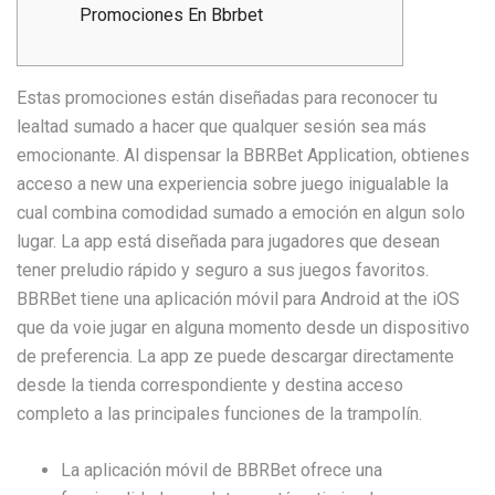
Promociones En Bbrbet
Estas promociones están diseñadas para reconocer tu
lealtad sumado a hacer que qualquer sesión sea más
emocionante. Al dispensar la BBRBet Application, obtienes
acceso a new una experiencia sobre juego inigualable la
cual combina comodidad sumado a emoción en algun solo
lugar. La app está diseñada para jugadores que desean
tener preludio rápido y seguro a sus juegos favoritos.
BBRBet tiene una aplicación móvil para Android at the iOS
que da voie jugar en alguna momento desde un dispositivo
de preferencia. La app ze puede descargar directamente
desde la tienda correspondiente y destina acceso
completo a las principales funciones de la trampolín.
La aplicación móvil de BBRBet ofrece una