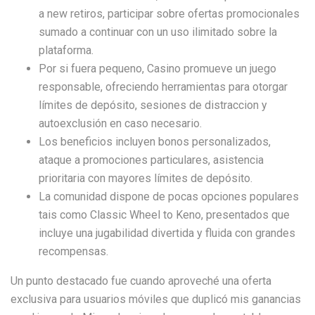
a new retiros, participar sobre ofertas promocionales
sumado a continuar con un uso ilimitado sobre la
plataforma.
Por si fuera pequeno, Casino promueve un juego
responsable, ofreciendo herramientas para otorgar
límites de depósito, sesiones de distraccion y
autoexclusión en caso necesario.
Los beneficios incluyen bonos personalizados,
ataque a promociones particulares, asistencia
prioritaria con mayores límites de depósito.
La comunidad dispone de pocas opciones populares
tais como Classic Wheel to Keno, presentados que
incluye una jugabilidad divertida y fluida con grandes
recompensas.
Un punto destacado fue cuando aproveché una oferta
exclusiva para usuarios móviles que duplicó mis ganancias