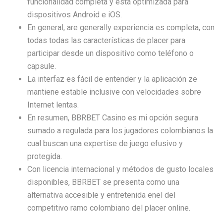
funcionalidad completa y está optimizada para
dispositivos Android e iOS.
En general, are generally experiencia es completa, con
todas todas las características de placer para
participar desde un dispositivo como teléfono o
capsule.
La interfaz es fácil de entender y la aplicación ze
mantiene estable inclusive con velocidades sobre
Internet lentas.
En resumen, BBRBET Casino es mi opción segura
sumado a regulada para los jugadores colombianos la
cual buscan una expertise de juego efusivo y
protegida.
Con licencia internacional y métodos de gusto locales
disponibles, BBRBET se presenta como una
alternativa accesible y entretenida enel del
competitivo ramo colombiano del placer online.