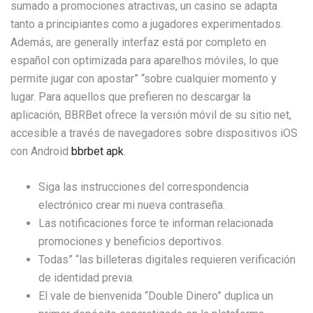
sumado a promociones atractivas, un casino se adapta
tanto a principiantes como a jugadores experimentados.
Además, are generally interfaz está por completo en
español con optimizada para aparelhos móviles, lo que
permite jugar con apostar” “sobre cualquier momento y
lugar. Para aquellos que prefieren no descargar la
aplicación, BBRBet ofrece la versión móvil de su sitio net,
accesible a través de navegadores sobre dispositivos iOS
con Android
bbrbet apk
.
Siga las instrucciones del correspondencia
electrónico crear mi nueva contraseña.
Las notificaciones force te informan relacionada
promociones y beneficios deportivos.
Todas” “las billeteras digitales requieren verificación
de identidad previa.
El vale de bienvenida “Double Dinero” duplica un