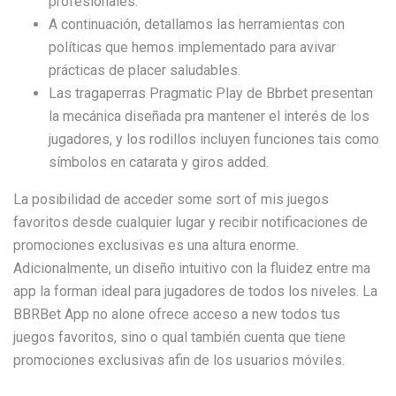
profesionales.
A continuación, detallamos las herramientas con
políticas que hemos implementado para avivar
prácticas de placer saludables.
Las tragaperras Pragmatic Play de Bbrbet presentan
la mecánica diseñada pra mantener el interés de los
jugadores, y los rodillos incluyen funciones tais como
símbolos en catarata y giros added.
La posibilidad de acceder some sort of mis juegos
favoritos desde cualquier lugar y recibir notificaciones de
promociones exclusivas es una altura enorme.
Adicionalmente, un diseño intuitivo con la fluidez entre ma
app la forman ideal para jugadores de todos los niveles. La
BBRBet App no alone ofrece acceso a new todos tus
juegos favoritos, sino o qual también cuenta que tiene
promociones exclusivas afin de los usuarios móviles.