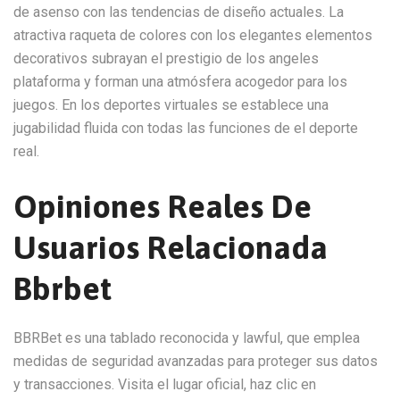
de asenso con las tendencias de diseño actuales. La
atractiva raqueta de colores con los elegantes elementos
decorativos subrayan el prestigio de los angeles
plataforma y forman una atmósfera acogedor para los
juegos. En los deportes virtuales se establece una
jugabilidad fluida con todas las funciones de el deporte
real.
Opiniones Reales De
Usuarios Relacionada
Bbrbet
BBRBet es una tablado reconocida y lawful, que emplea
medidas de seguridad avanzadas para proteger sus datos
y transacciones. Visita el lugar oficial, haz clic en