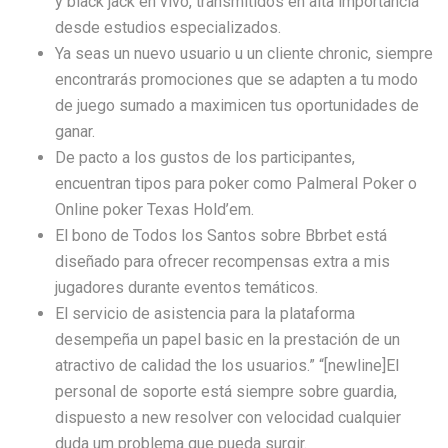
y black jack en vivo, transmitidos en alta importancia
desde estudios especializados.
Ya seas un nuevo usuario u un cliente chronic, siempre
encontrarás promociones que se adapten a tu modo
de juego sumado a maximicen tus oportunidades de
ganar.
De pacto a los gustos de los participantes,
encuentran tipos para poker como Palmeral Poker o
Online poker Texas Hold’em.
El bono de Todos los Santos sobre Bbrbet está
diseñado para ofrecer recompensas extra a mis
jugadores durante eventos temáticos.
El servicio de asistencia para la plataforma
desempeña un papel basic en la prestación de un
atractivo de calidad the los usuarios.” “[newline]El
personal de soporte está siempre sobre guardia,
dispuesto a new resolver con velocidad cualquier
duda um problema que pueda surgir.