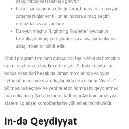
yaxşı mütəxəssisləri işə götürür.
Lakin, hər kazinoda olduğu kimi, burada da müəyyən
çatışmazlıqlar var ki, onları nəzərə almaq seçim
etməzdən əvvəl vacibdir.
Bu oyun məşhur “Lightning Roulette” oyununun
təkmilləşdirilmiş versiyasıdır və əlavə çarpanlar və
uduş imkanları təklif edir.
Mobil proqram təminatlı quraşdırıcı faylın linki də həmçinin
rəsmi saytımızda təqdim edilmişdir. Şirkətin müştəriləri
bonus vəsaitləri hesabına idman mərclərində və oyun
avtomatlarında yüksək uduşlar əldə edə bilərlər. “Ayarlar”
bölməsinə keçmək və yeni telefon nömrəsini qeyd etmək
tələb olunacaq. Şirkətin mobil tədbiqini Android əməliyyat
sistemli planşet kompüterlərinə yükləmək mümkündür.
In-də Qeydiyyat