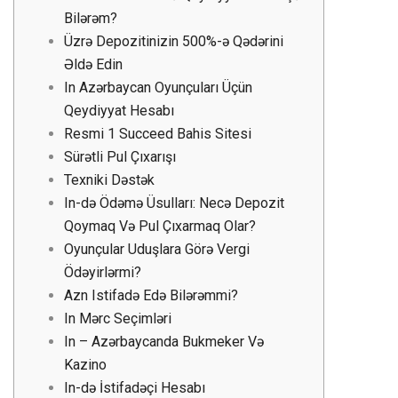
Bilərəm?
Üzrə Depozitinizin 500%-ə Qədərini
Əldə Edin
In Azərbaycan Oyunçuları Üçün
Qeydiyyat Hesabı
Resmi 1 Succeed Bahis Sitesi
Sürətli Pul Çıxarışı
Texniki Dəstək
In-də Ödəmə Üsulları: Necə Depozit
Qoymaq Və Pul Çıxarmaq Olar?
Oyunçular Uduşlara Görə Vergi
Ödəyirlərmi?
Azn Istifadə Edə Bilərəmmi?
In Mərc Seçimləri
In – Azərbaycanda Bukmeker Və
Kazino
In-də İstifadəçi Hesabı