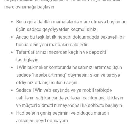
mərc oynamağa başlayın
Buna görə də ilkin mərhələlərdə mərc etməyə başlamaq
üçün sadəcə qeydiyyatdan keçməlisiniz.
Ancaq bu təşkilat ilk hesabı doldurmaqda səxavətli bir
bonus olan yeni mənbələri cəlb edir.
Təfərrüatlarınızı nəzərdən keçirin və depoziti
təsdiqləyin.
1Win bukmeker kontorunda hesabınızı artırmaq üçün
sadəcə “hesabı artırmaq” düyməsini sıxın və tərciyə
etdiyiniz ödəniş üsulunu seçin.
Sadəcə 1Win veb saytında və ya mobil tətbiqdə
səhifənin sağ küncündə yerləşən çat ikonuna klikləyin
və müştəri xidməti nümayəndəsi ilə söhbətə başlayın.
Hadisələrin geniş seçimini və olduqca maraqlı
əmsalları qeyd edəcəyəm.