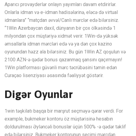
Aparıcı provayderlər onlayn yayımları davam etdirirlər.
Onlarla idman və e-idman hadisələrinə, eləcə də virtual
idmanlara” “matçdan əvvəl/Canlı mərclər edə bilərsiniz.
“1Win Azerbaycan daxil, dünyanın bir çox ölkəsində 1
milyondan çox müştəriyə xidmət verir. 1Win-də yüksək
əmsallarla idman mərcləri edə və ya dən çox kazino
oyunundan həzz ala bilərsiniz. Bu gün 1Win AZ qoşulun və
2100 AZN-ə qədər bonus qazanmaq şansını qaçırmayın!
1Win platforması güvənli mərc təcrübəsini təmin edən
Curaçao lisenziyası əsasında fəaliyyət göstərir.
Digər Oyunlar
1win təşkilatı başqa bir marşrut seçməyə qərar verdi. For
example, bukmeker kontoru öz müştərisinə hesabın
doldurulması Əyləncəli bonuslar üçün 500% -ə qədər təklif
edə bilərsiniz. Bukmeker kontorunun seçimi mərcdən