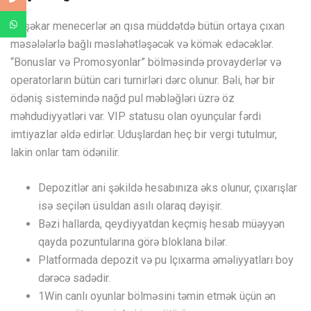
Peşəkar menecerlər ən qısa müddətdə bütün ortaya çıxan
məsələlərlə bağlı məsləhətləşəcək və kömək edəcəklər.
“Bonuslar və Promosyonlar” bölməsində provayderlər və
operatorların bütün cari turnirləri dərc olunur. Bəli, hər bir
ödəniş sistemində nağd pul məbləğləri üzrə öz
məhdudiyyətləri var. VIP statusu olan oyunçular fərdi
imtiyazlar əldə edirlər. Uduşlardan heç bir vergi tutulmur,
lakin onlar tam ödənilir.
Depozitlər ani şəkildə hesabınıza əks olunur, çıxarışlar
isə seçilən üsuldan asılı olaraq dəyişir.
Bəzi hallarda, qeydiyyatdan keçmiş hesab müəyyən
qayda pozuntularına görə bloklana bilər.
Platformada depozit və pu lçıxarma əməliyyatları boy
dərəcə sadədir.
1Win canlı oyunlar bölməsini təmin etmək üçün ən