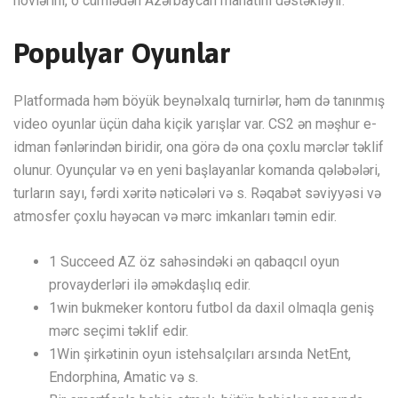
növlərini, o cümlədən Azərbaycan manatını dəstəkləyir.
Populyar Oyunlar
Platformada həm böyük beynəlxalq turnirlər, həm də tanınmış
video oyunlar üçün daha kiçik yarışlar var. CS2 ən məşhur e-
idman fənlərindən biridir, ona görə də ona çoxlu mərclər təklif
olunur. Oyunçular və en yeni başlayanlar komanda qələbələri,
turların sayı, fərdi xəritə nəticələri və s. Rəqabət səviyyəsi və
atmosfer çoxlu həyəcan və mərc imkanları təmin edir.
1 Succeed AZ öz sahəsindəki ən qabaqcıl oyun
provayderləri ilə əməkdaşlıq edir.
1win bukmeker kontoru futbol da daxil olmaqla geniş
mərc seçimi təklif edir.
1Win şirkətinin oyun istehsalçıları arsında NetEnt,
Endorphina, Amatic və s.