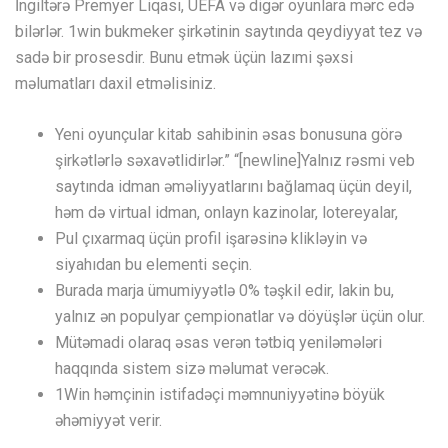
İngiltərə Premyer Liqası, UEFA və digər oyunlara mərc edə
bilərlər. 1win bukmeker şirkətinin saytında qeydiyyat tez və
sadə bir prosesdir. Bunu etmək üçün lazımi şəxsi
məlumatları daxil etməlisiniz.
Yeni oyunçular kitab sahibinin əsas bonusuna görə
şirkətlərlə səxavətlidirlər.” “[newline]Yalnız rəsmi veb
saytında idman əməliyyatlarını bağlamaq üçün deyil,
həm də virtual idman, onlayn kazinolar, lotereyalar,
Pul çıxarmaq üçün profil işarəsinə klikləyin və
siyahıdan bu elementi seçin.
Burada marja ümumiyyətlə 0% təşkil edir, lakin bu,
yalnız ən populyar çempionatlar və döyüşlər üçün olur.
Mütəmadi olaraq əsas verən tətbiq yeniləmələri
haqqında sistem sizə məlumat verəcək.
1Win həmçinin istifadəçi məmnuniyyətinə böyük
əhəmiyyət verir.