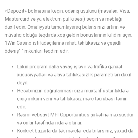
«Depozit» bölməsinə keçin, ödəniş üsulunu (məsələn, Visa,
Mastercard və ya elektrum pul kisəsi) seçin və məbləği
daxil edin. Əməliyyatı tamamlayaraq balansınızı artırın və
müvafiq olduğu təqdirdə xoş gəldin bonuslarının kilidini açın.
1Win Casino istifadəçilərinə rahat, təhlükəsiz və çeşidli
ödəniş” “imkanları təqdim edir.
Lakin proqram daha yavaş işləyir və trafikə qənaət
xüsusiyyətləri və əlavə təhlükəsizlik parametrləri daxil
deyil.
Hesabınızın doğrulanması sizə müxtəlif üstünlüklərə
çıxış imkanı verir və təhlükəsiz mərc təcrübəsi təmin
edir.
Rəsmi vebsayt MFI Opportunities şirkətinə məxsusdur
və onlar tərəfindən idarə olunur.
Konkret bazarlarda tək mərclər edə bilərsiniz, yaxud da