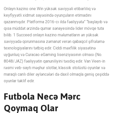
Onlayn kazino one Win yüksək səviyyəli etibarlılıq və
keyfiyyətli xidmət sayəsində oyunçuların etimadını
qazanmışdır. Platforma 2016-cı ildə fəaliyyətə” “başlayıb və
qısa müddət ərzində qumar sənayesində lider mövqe tuta
bilib. 1 Succeed onlayn kazino məlumatların ən yüksək
səviyyədə qorunmasına zəmanət verən qabaqcıl şifrələmə
texnologiyalarını tətbiq edir. Ciddi məxfilik siyasətinə
uyğunluq və Curacao eGaming lisenziyasının olması (No.
8048/JAZ) fəaliyyətin qanuniliyini təsdiq edir. Van Veen-in
rəsmi veb-saytı məşhur slotlar, klassik stolüstü oyunlar və
maraqlı canlı diler əyləncələri də daxil olmaqla geniş çeşiddə
oyunlar təklif edir.
Futbola Necə Mərc
Qoymaq Olar