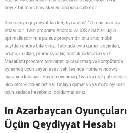
böyük bir mərc həvəskarları qrupunu cəlb edir.
Kampaniya qeydiyyatdan keçdiyi andan” “25 gün ərzində
etibarlıdır. 1win proqramı Android və iOS cihazları üçün
optimallaşdırılmış pulsuz proqramdır, onu artıq mobil
saytdan endirə bilərsiniz. Tətbiqdə eyni qumar seçimləri,
ödəniş üsulları, promosyonlar, dəstək xidmətləri və t.
Masaüstü proqram təminatını quraşdırmaq və kompüterdə
oynamaq üçün saytın əsas səhifəsində Home windows
işarəsinə klikləyin. Saytda oynamaq 1win və real pul uduşları
əldə etmək imkanınız var. Onlayn qumar və ya mərc oyunları
üçün sadəcə hesabınızı doldurmalısınız.
In Azərbaycan Oyunçuları
Üçün Qeydiyyat Hesabı