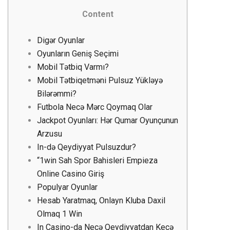
Content
Digər Oyunlar
Oyunların Geniş Seçimi
Mobil Tətbiq Varmı?
Mobil Tətbiqetməni Pulsuz Yükləyə
Bilərəmmi?
Futbola Necə Mərc Qoymaq Olar
Jackpot Oyunları: Hər Qumar Oyunçunun
Arzusu
In-də Qeydiyyat Pulsuzdur?
“1win Sah Spor Bahisleri Empieza
Online Casino Giriş
Populyar Oyunlar
Hesab Yaratmaq, Onlayn Kluba Daxil
Olmaq 1 Win
In Casino-da Necə Qeydiyyatdan Keçə