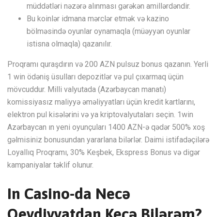
müddətləri nəzərə alınması gərəkən amillərdəndir.
Bu koinlər idmana mərclər etmək və kazino
bölməsində oyunlar oynamaqla (müəyyən oyunlar
istisna olmaqla) qazanılır.
Proqramı quraşdırın və 200 AZN pulsuz bonus qazanın. Yerli
1 win ödəniş üsulları depozitlər və pul çıxarmaq üçün
mövcuddur. Milli valyutada (Azərbaycan manatı)
komissiyasız maliyyə əməliyyatları üçün kredit kartlarını,
elektron pul kisələrini və ya kriptovalyutaları seçin. 1win
Azərbaycan ın yeni oyunçuları 1400 AZN-ə qədər 500% xoş
gəlmisiniz bonusundan yararlana bilərlər. Daimi istifadəçilərə
Loyallıq Proqramı, 30% Keşbek, Ekspress Bonus və digər
kampaniyalar təklif olunur.
In Casino-da Necə
Qeydiyyatdan Keçə Bilərəm?