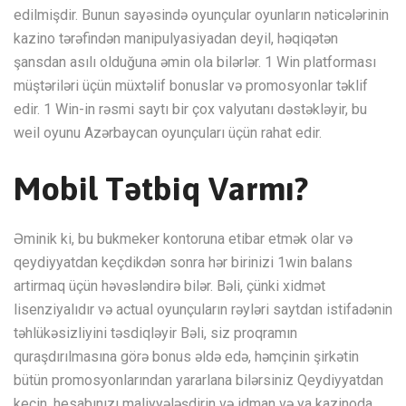
edilmişdir. Bunun sayəsində oyunçular oyunların nəticələrinin
kazino tərəfindən manipulyasiyadan deyil, həqiqətən
şansdan asılı olduğuna əmin ola bilərlər. 1 Win platforması
müştəriləri üçün müxtəlif bonuslar və promosyonlar təklif
edir. 1 Win-in rəsmi saytı bir çox valyutanı dəstəkləyir, bu
weil oyunu Azərbaycan oyunçuları üçün rahat edir.
Mobil Tətbiq Varmı?
Əminik ki, bu bukmeker kontoruna etibar etmək olar və
qeydiyyatdan keçdikdən sonra hər birinizi 1win balans
artirmaq üçün həvəsləndirə bilər. Bəli, çünki xidmət
lisenziyalıdır və actual oyunçuların rəyləri saytdan istifadənin
təhlükəsizliyini təsdiqləyir Bəli, siz proqramın
quraşdırılmasına görə bonus əldə edə, həmçinin şirkətin
bütün promosyonlarından yararlana bilərsiniz Qeydiyyatdan
keçin, hesabınızı maliyyələşdirin və idman və ya kazinoda