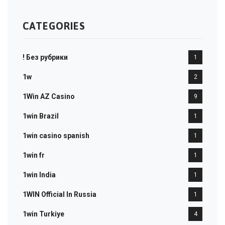
CATEGORIES
! Без рубрики
1
1w
2
1Win AZ Casino
9
1win Brazil
1
1win casino spanish
1
1win fr
1
1win India
1
1WIN Official In Russia
1
1win Turkiye
4