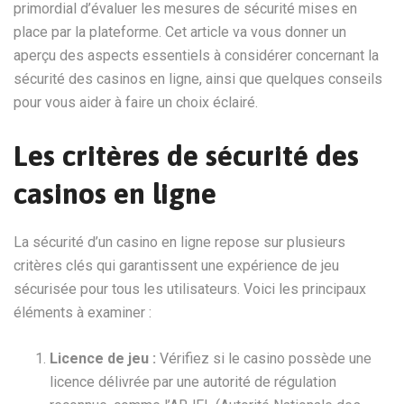
primordial d’évaluer les mesures de sécurité mises en
place par la plateforme. Cet article va vous donner un
aperçu des aspects essentiels à considérer concernant la
sécurité des casinos en ligne, ainsi que quelques conseils
pour vous aider à faire un choix éclairé.
Les critères de sécurité des
casinos en ligne
La sécurité d’un casino en ligne repose sur plusieurs
critères clés qui garantissent une expérience de jeu
sécurisée pour tous les utilisateurs. Voici les principaux
éléments à examiner :
Licence de jeu :
Vérifiez si le casino possède une
licence délivrée par une autorité de régulation