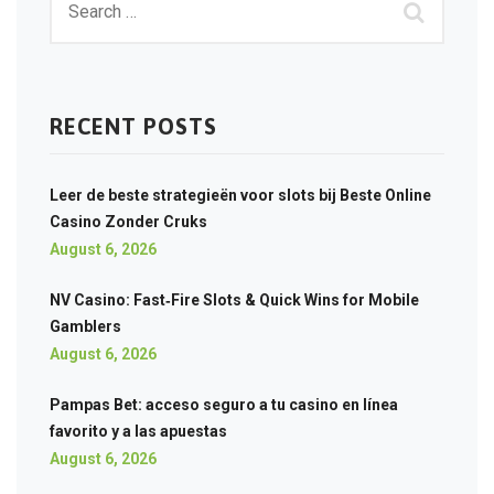
RECENT POSTS
Leer de beste strategieën voor slots bij Beste Online
Casino Zonder Cruks
August 6, 2026
NV Casino: Fast‑Fire Slots & Quick Wins for Mobile
Gamblers
August 6, 2026
Pampas Bet: acceso seguro a tu casino en línea
favorito y a las apuestas
August 6, 2026