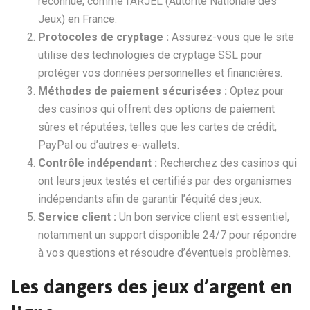
reconnue, comme l’ARJEL (Autorité Nationale des
Jeux) en France.
Protocoles de cryptage :
Assurez-vous que le site
utilise des technologies de cryptage SSL pour
protéger vos données personnelles et financières.
Méthodes de paiement sécurisées :
Optez pour
des casinos qui offrent des options de paiement
sûres et réputées, telles que les cartes de crédit,
PayPal ou d’autres e-wallets.
Contrôle indépendant :
Recherchez des casinos qui
ont leurs jeux testés et certifiés par des organismes
indépendants afin de garantir l’équité des jeux.
Service client :
Un bon service client est essentiel,
notamment un support disponible 24/7 pour répondre
à vos questions et résoudre d’éventuels problèmes.
Les dangers des jeux d’argent en