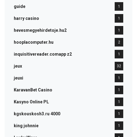
guide
1
harry casino
1
hevesmegyehirdetoje.hu2
1
hooplacomputer.hu
2
inquisitivereader.comapp z2
1
jeux
32
jeuxi
1
KaravanBet Casino
1
Kasyno Online PL
1
kgskouskosh3.ru 4000
1
king johnnie
1