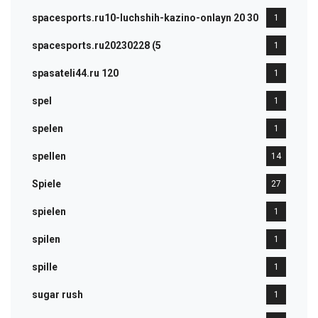
spacesports.ru10-luchshih-kazino-onlayn 20 30
1
spacesports.ru20230228 (5
1
spasateli44.ru 120
1
spel
1
spelen
1
spellen
14
Spiele
27
spielen
1
spilen
1
spille
1
sugar rush
1