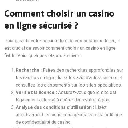
Comment choisir un casino
en ligne sécurisé ?
Pour garantir votre sécurité lors de vos sessions de jeu, il
est crucial de savoir comment choisir un casino en ligne
fiable. Voici quelques étapes à suivre :
Recherche :
Faites des recherches approfondies sur
les casinos en ligne, lisez les avis d’autres joueurs et
consultez les classements sur les sites spécialisés.
Vérifiez la licence :
Assurez-vous que le site est
légalement autorisé à opérer dans votre région.
Analyse des conditions d’utilisation :
Lisez
attentivement les conditions générales et la politique
de confidentialité du casino.