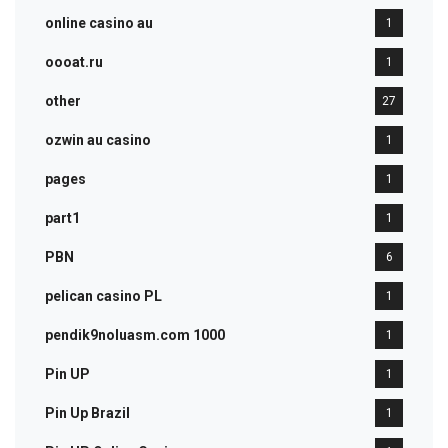
online casino au
1
oooat.ru
1
other
27
ozwin au casino
1
pages
1
part1
1
PBN
6
pelican casino PL
1
pendik9noluasm.com 1000
1
Pin UP
1
Pin Up Brazil
1