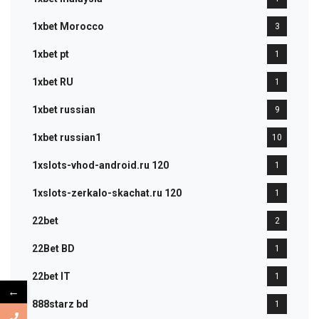
1xbet Morocco
3
1xbet pt
1
1xbet RU
1
1xbet russian
9
1xbet russian1
10
1xslots-vhod-android.ru 120
1
1xslots-zerkalo-skachat.ru 120
1
22bet
2
22Bet BD
1
22bet IT
1
←
888starz bd
1