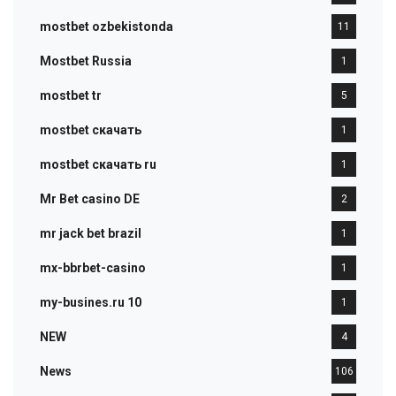
mostbet ozbekistonda
11
Mostbet Russia
1
mostbet tr
5
mostbet скачать
1
mostbet скачать ru
1
Mr Bet casino DE
2
mr jack bet brazil
1
mx-bbrbet-casino
1
my-busines.ru 10
1
NEW
4
News
106