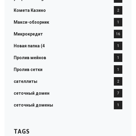
Комета Казино
2
Макси-обзорник
1
Микрокредит
16
Новая папка (4
1
Пролив мейнов
1
Пролив сетки
1
сателлиты
2
сеточный домен
7
сеточный домены
1
TAGS