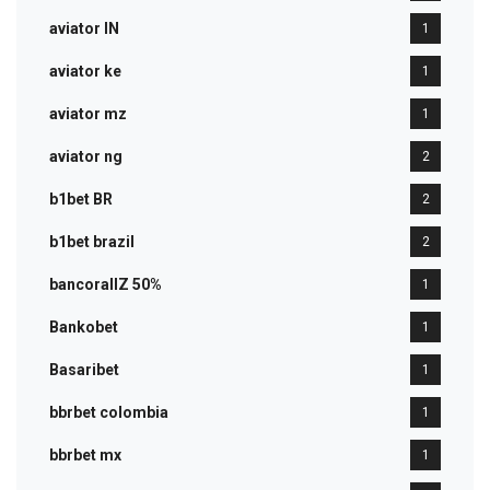
aviator IN
1
aviator ke
1
aviator mz
1
aviator ng
2
b1bet BR
2
b1bet brazil
2
bancorallZ 50%
1
Bankobet
1
Basaribet
1
bbrbet colombia
1
bbrbet mx
1