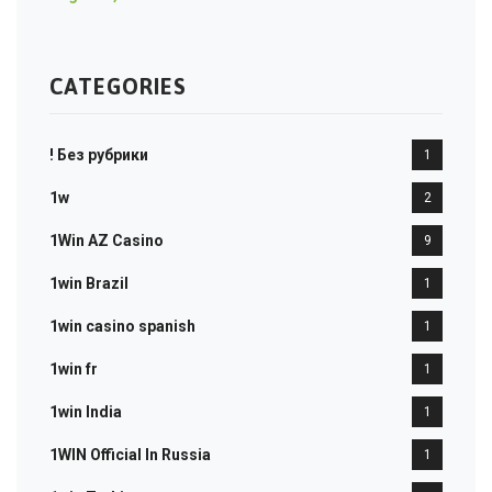
CATEGORIES
! Без рубрики
1
1w
2
1Win AZ Casino
9
1win Brazil
1
1win casino spanish
1
1win fr
1
1win India
1
1WIN Official In Russia
1