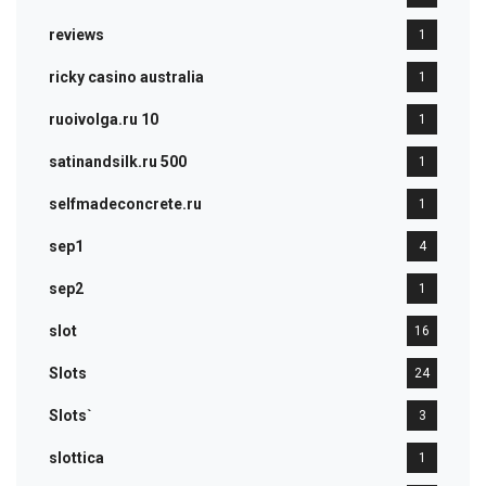
reviews
1
ricky casino australia
1
ruoivolga.ru 10
1
satinandsilk.ru 500
1
selfmadeconcrete.ru
1
sep1
4
sep2
1
slot
16
Slots
24
Slots`
3
slottica
1