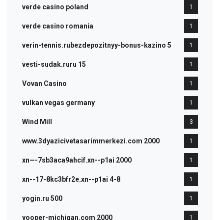
verde casino poland
1
verde casino romania
1
verin-tennis.rubezdepozitnyy-bonus-kazino 5
1
vesti-sudak.ruru 15
1
Vovan Casino
1
vulkan vegas germany
1
Wind Mill
3
www.3dyazicivetasarimmerkezi.com 2000
1
xn—-7sb3aca9ahcif.xn--p1ai 2000
1
xn--17-8kc3bfr2e.xn--p1ai 4-8
1
yogin.ru 500
1
yooper-michigan.com 2000
1