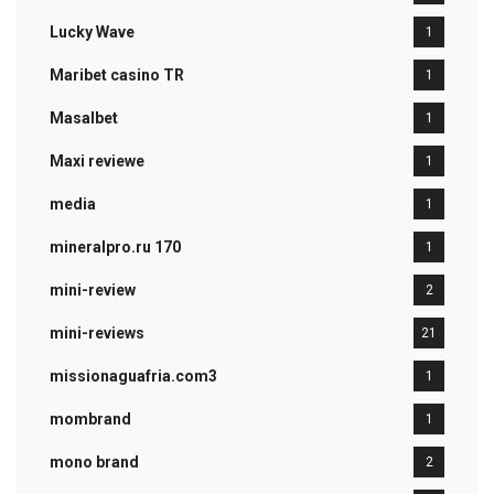
Lucky Wave
1
Maribet casino TR
1
Masalbet
1
Maxi reviewe
1
media
1
mineralpro.ru 170
1
mini-review
2
mini-reviews
21
missionaguafria.com3
1
mombrand
1
mono brand
2