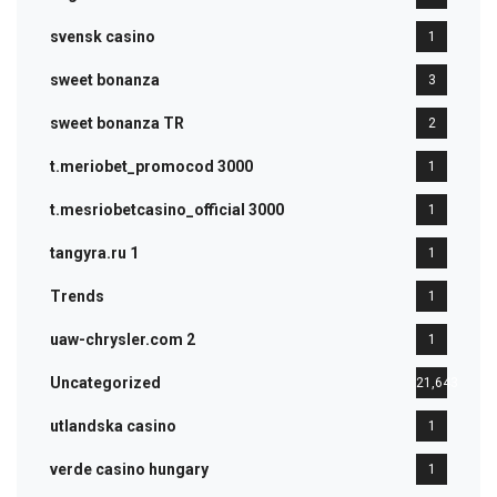
svensk casino
1
sweet bonanza
3
sweet bonanza TR
2
t.meriobet_promocod 3000
1
t.mesriobetcasino_official 3000
1
tangyra.ru 1
1
Trends
1
uaw-chrysler.com 2
1
Uncategorized
21,643
utlandska casino
1
verde casino hungary
1