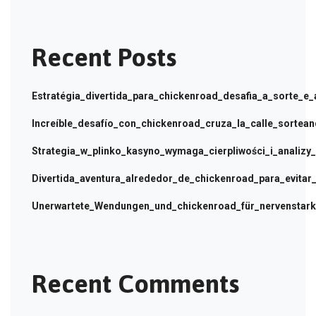
Recent Posts
Estratégia_divertida_para_chickenroad_desafia_a_sorte_e_
Increíble_desafío_con_chickenroad_cruza_la_calle_sortea
Strategia_w_plinko_kasyno_wymaga_cierpliwości_i_analiz
Divertida_aventura_alrededor_de_chickenroad_para_evitar_e
Unerwartete_Wendungen_und_chickenroad_für_nervenstark
Recent Comments