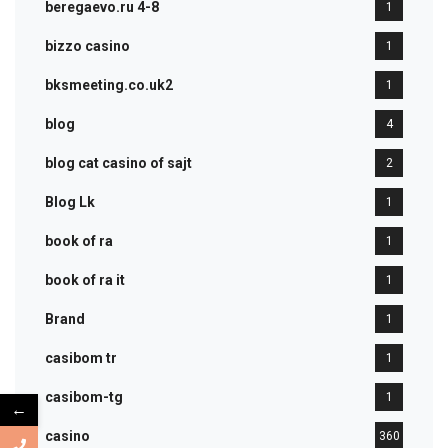
beregaevo.ru 4-8
1
bizzo casino
1
bksmeeting.co.uk2
1
blog
4
blog cat casino of sajt
2
Blog Lk
1
book of ra
1
book of ra it
1
Brand
1
casibom tr
1
casibom-tg
1
←
casino
360