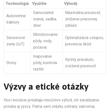
Technológia
Využitie
Výhody
Samostatné
Maximálna presnosť,
Autonómne
oranie, sadba,
zníženie pracovnej
traktory
zber
záťaže
Monitorovanie
Sensorové
Optimalizácia vstupov,
pôdy, vody,
siete (IoT)
prevencia škôd
počasia
mapovanie
Rýchly prieskum,
Drony
pôdy, kontrola
zvýšená presnosť
rastlín
Výzvy a etické otázky
Hoci inovácie prinášajú množstvo výhod, ich zavádzanie
prináša aj výzvy. Patria sem otázky ochrany súkromia,