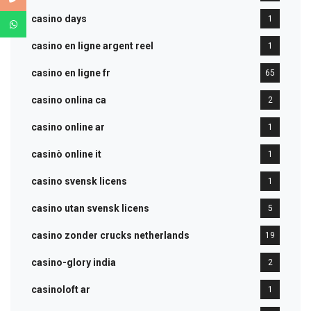
casino days
1
casino en ligne argent reel
1
casino en ligne fr
65
casino onlina ca
2
casino online ar
1
casinò online it
1
casino svensk licens
1
casino utan svensk licens
5
casino zonder crucks netherlands
19
casino-glory india
2
casinoloft ar
1