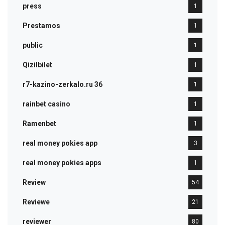
press
1
Prestamos
1
public
1
Qizilbilet
1
r7-kazino-zerkalo.ru 36
1
rainbet casino
1
Ramenbet
1
real money pokies app
3
real money pokies apps
1
Review
54
Reviewe
21
reviewer
80