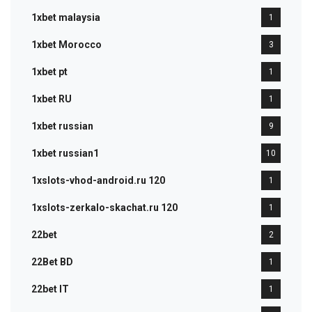
1xbet malaysia
1
1xbet Morocco
3
1xbet pt
1
1xbet RU
1
1xbet russian
9
1xbet russian1
10
1xslots-vhod-android.ru 120
1
1xslots-zerkalo-skachat.ru 120
1
22bet
2
22Bet BD
1
22bet IT
1