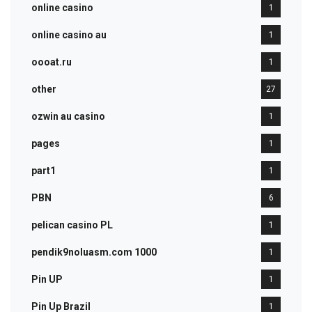
online casino
1
online casino au
1
oooat.ru
1
other
27
ozwin au casino
1
pages
1
part1
1
PBN
6
pelican casino PL
1
pendik9noluasm.com 1000
1
Pin UP
1
Pin Up Brazil
1