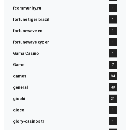
fcommunity.ru
1
fortune tiger brazil
1
fortunewave en
1
fortunewave xyz en
1
Gama Casino
1
Game
7
games
84
general
48
giochi
21
gioco
1
glory-casinos tr
1