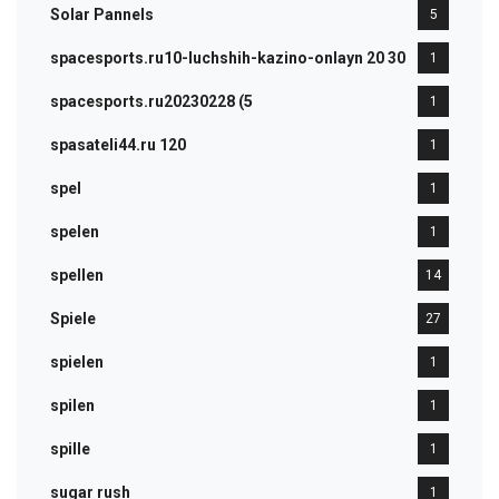
Solar Pannels
5
spacesports.ru10-luchshih-kazino-onlayn 20 30
1
spacesports.ru20230228 (5
1
spasateli44.ru 120
1
spel
1
spelen
1
spellen
14
Spiele
27
spielen
1
spilen
1
spille
1
sugar rush
1