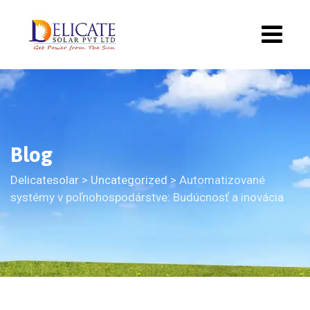
Blog
Delicatesolar
>
Uncategorized
>
Automatizované
systémy v poľnohospodárstve: Budúcnosť a inovácia