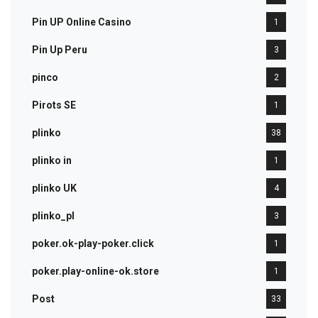
Pin UP Online Casino
1
Pin Up Peru
3
pinco
2
Pirots SE
1
plinko
38
plinko in
1
plinko UK
4
plinko_pl
3
poker.ok-play-poker.click
1
poker.play-online-ok.store
1
Post
33