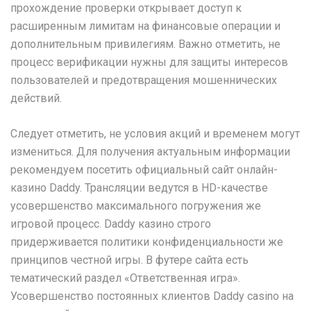
прохождение проверки открывает доступ к
расширенным лимитам на финансовые операции и
дополнительным привилегиям. Важно отметить, не
процесс верификации нужны для защиты интересов
пользователей и предотвращения мошеннических
действий.
Следует отметить, не условия акций и временем могут
измениться. Для получения актуальным информации
рекомендуем посетить официальный сайт онлайн-
казино Daddy. Трансляции ведутся в HD-качестве
усовершенство максимального погружения же
игровой процесс. Daddy казино строго
придерживается политики конфиденциальности же
принципов честной игры. В футере сайта есть
тематический раздел «Ответственная игра».
Усовершенство постоянных клиентов Daddy casino на