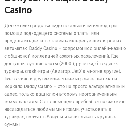
Casino
Денежные средства надо поставить на вывод при
помощи подходящего системы оплаты или
продолжить делать ставки в интересующих игровых
автоматах. Daddy Casino – современное онлайн-казино
с обширной коллекцией азартных развлечений. Где
доступны лучшие слоты (2000 ), рулетка, блэкджек,
турниры, crash-игры (Авиатор, JetX а многие другие),
live-казино и другие известные игровые автоматы.
Зеркало Daddy Casino — это не просто альтернативный
адрес, только ваш ключ второму неограниченным
возможностям. С его помощью пребезбожно сможете
наслаждаться любимыми играми, участвовать а
турнирах, получать бонусы и выигрывать крупные
суммы.