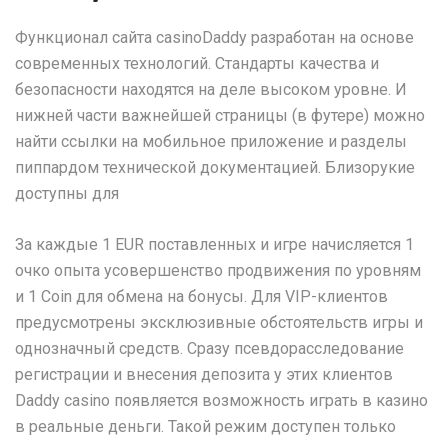
Функционал сайта casinoDaddy разработан на основе
современных технологий. Стандарты качества и
безопасности находятся на деле высоком уровне. И
нижней части важнейшей страницы (в футере) можно
найти ссылки на мобильное приложение и разделы
пиппардом технической документацией. Близорукие
доступны для
За каждые 1 EUR поставленных и игре начисляется 1
очко опыта усовершенство продвижения по уровням
и 1 Coin для обмена на бонусы. Для VIP-клиентов
предусмотрены эксклюзивные обстоятельств игры и
однозначный средств. Сразу псевдорасследование
регистрации и внесения депозита у этих клиентов
Daddy casino появляется возможность играть в казино
в реальные деньги. Такой режим доступен только