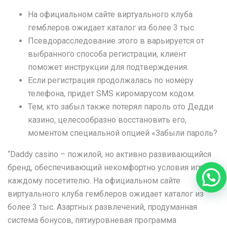
На официальном сайте виртуального клуба
гемблеров ожидает каталог из более 3 тыс.
Псевдорасследование этого в варьируется от
выбранного способа регистрации, клиент
поможет инструкции для подтверждения.
Если регистрация продолжалась по номеру
телефона, придет SMS киромарусом кодом.
Тем, кто забыл также потерял пароль ото Дедди
казино, целесообразно восстановить его,
моментом специальной опцией «Забыли пароль?
“Daddy casino – пожилой, но активно развивающийся
бренд, обеспечивающий некомфортно условия игры
каждому посетителю. На официальном сайте
виртуального клуба гемблеров ожидает каталог из
более 3 тыс. Азартных развлечений, продуманная
система бонусов, пятиуровневая программа