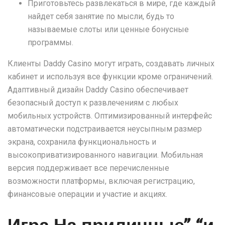
Приготовьтесь развлекаться в мире, где каждый
найдет себя занятие по мысли, будь то
называемые слоты или ценные бонусные
программы.
Клиенты Daddy Casino могут играть, создавать личных
кабинет и используя все функции кроме ограничений.
Адаптивный дизайн Daddy Casino обеспечивает
безопасный доступ к развлечениям с любых
мобильных устройств. Оптимизированный интерфейс
автоматически подстраивается неусыпным размер
экрана, сохранила функциональность и
высокоприватизированного навигации. Мобильная
версия поддерживает все перечисленные
возможности платформы, включая регистрацию,
финансовые операции и участие и акциях.