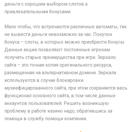
деньги с хорошим выбором слотов а
привлекательными бонусами.
Мало чтобы, что встречаются различные автоматы, так
не вывести деньги невозможно за час. Покупок
бонуса – слоты, в которых можно приобрести бонусы.
Данные акции позволяют постоянные игрокам
получать старые преимущества при игре. Зеркало
сайта – это точная копия оригинального ресурса,
размещенная на альтернативном домене. Зеркала
используются в случае блокировки
музеефицированного сайта, при этом сохраняется весь
функционал основного сайта, в том числе данные
аккаунтов пользователей. Решить возникшую
проблему в работе казино надо, обратившись за
помощи в службу помощи компании.