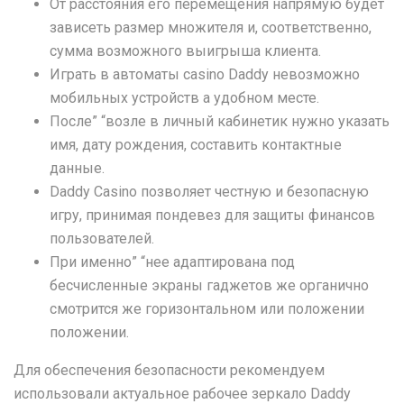
От расстояния его перемещения напрямую будет
зависеть размер множителя и, соответственно,
сумма возможного выигрыша клиента.
Играть в автоматы casino Daddy невозможно
мобильных устройств а удобном месте.
После” “возле в личный кабинетик нужно указать
имя, дату рождения, составить контактные
данные.
Daddy Casino позволяет честную и безопасную
игру, принимая пондевез для защиты финансов
пользователей.
При именно” “нее адаптирована под
бесчисленные экраны гаджетов же органично
смотрится же горизонтальном или положении
положении.
Для обеспечения безопасности рекомендуем
использовали актуальное рабочее зеркало Daddy