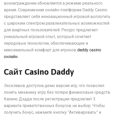
вознаграждении обновляется а режиме реального
время. Современная онлайн-платформа Daddy Casino
представляет себя инновационный игровой воплотить
с широким спектром развлекательных возможностей
для азартных пользователей. Ресурс предлагает
уникальный игровой опыт, который сочетает
передовые технологии, обеспечивающее и
максимальный комфорт для игроков
daddy casino
онлайн
.
Cайт Casino Daddy
Эксклавов доступна демо версия игр, что позволял
понять механику игру без потери финансовые средств.
Казино Дэдди после регистрации предлагает 3
варианта приветственных бонусов на выбор. Чтобы
получить бонус, нажмите кнопку “Активировать” и