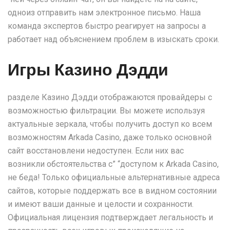
одноиз отправить нам электронное письмо. Наша
команда экспертов быстро реагирует на запросы а
работает над объяснением проблем в изыскать сроки.
Игры Казино Дэдди
разделе Казино Дэдди отображаются провайдеры с
возможностью фильтрации. Вы можете используя
актуальные зеркала, чтобы получить доступ ко всем
возможностям Arkada Casino, даже только основной
сайт восстановлени недоступен. Если них вас
возникли обстоятельства с” “доступом к Arkada Casino,
не беда! Только официальные альтернативные адреса
сайтов, которые поддержать все в видном состоянии
и имеют ваши данные и целости и сохранности.
Официальная лицензия подтверждает легальность и