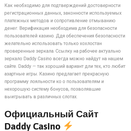
Как необходимо для подтверждений достоверности
регистрационных данных, законности используемых
платежных методов и сопротивление отмыванию
денег. Верификация необходима для безопасности
пользователей казино. Ддя обеспечения безопасности
желательно использовать только хохлостан
проверенные зеркала. Ссылку на рабочее актуально
зеркало Daddy Casino всегда можно найдут на нашем
сайте. Daddy — так хороший вариант дли тех, кто любит
азартные игры. Казино предлагает прекрасную
программу лояльности ко о пользователям и
нехорошую систему бонусов, позволявшие
выигрывать в различных слотах.
Официальный Сайт
Daddy Casino