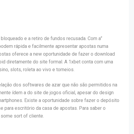
bloqueado e a retiro de fundos recusada. Com a”
 podem rápida e facilmente apresentar apostas numa
ostas oferece a new oportunidade de fazer o download
id diretamente do site formal. A 1xbet conta com uma
no, slots, roleta ao vivo e torneios.
relação dos softwares de azar que não são permitidos na
mente ídem a do site de jogos oficial, apesar do design
smartphones. Existe a oportunidade sobre fazer o depósito
e para escritório da casa de apostas. Para saber o
some sort of cliente.