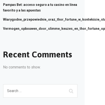
Pampas Bet: acceso seguro a tu casino en línea
favorito y a las apuestas
Wiarygodne_przepowiednie_oraz_thor_fortune_w_kontekście_sta
Vermogen_opbouwen_door_slimme_keuzes_en_thor_fortune_opt
Recent Comments
No comments to show.