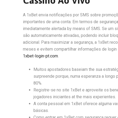
Cassino Ao Vivo
A 1xBet envia notificações por SMS sobre promoçõe
importantes de uma conta. Em termos de segurança, 
imediatamente alertada by means of SMS. Se um si
são automaticamente ativadas, podendo incluir bloq
adicional. Para maximizar a segurança, a 1xBet re
meses e evitem compartilhar informações de login
1xbet-login-pt.com
.
Muitos apostadores baseiam the sua estratég
surpreende porque, numa esperanza a longo p
80%.
Registre-se no site 1xBet e aproveite os be
jogadores iniciantes at the mais experientes.
A conta pessoal em 1xBet oferece alguma va
básicas.
Como entrar em 1xBet com segurança requer