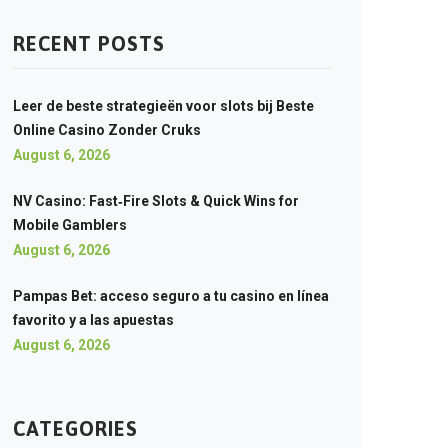
RECENT POSTS
Leer de beste strategieën voor slots bij Beste
Online Casino Zonder Cruks
August 6, 2026
NV Casino: Fast‑Fire Slots & Quick Wins for
Mobile Gamblers
August 6, 2026
Pampas Bet: acceso seguro a tu casino en línea
favorito y a las apuestas
August 6, 2026
CATEGORIES