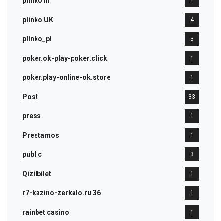
plinko in
1
plinko UK
4
plinko_pl
3
poker.ok-play-poker.click
1
poker.play-online-ok.store
1
Post
33
press
1
Prestamos
1
public
3
Qizilbilet
1
r7-kazino-zerkalo.ru 36
1
rainbet casino
1