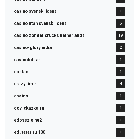
casino svensk licens
1
casino utan svensk licens
5
casino zonder crucks netherlands
19
casino-glory india
2
casinoloft ar
1
contact
1
crazy time
4
csdino
1
doy-ckazka.ru
1
edosszie.hu2
1
edutatar.ru 100
1