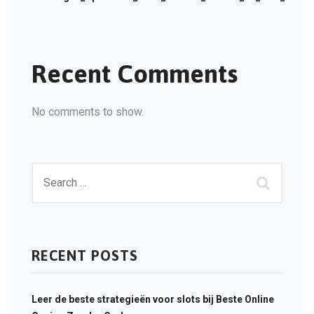
Recent Comments
No comments to show.
RECENT POSTS
Leer de beste strategieën voor slots bij Beste Online