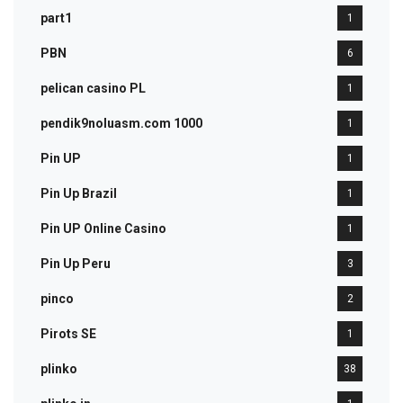
part1
1
PBN
6
pelican casino PL
1
pendik9noluasm.com 1000
1
Pin UP
1
Pin Up Brazil
1
Pin UP Online Casino
1
Pin Up Peru
3
pinco
2
Pirots SE
1
plinko
38