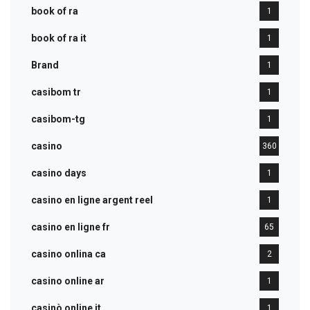
book of ra
1
book of ra it
1
Brand
1
casibom tr
1
casibom-tg
1
casino
360
casino days
1
casino en ligne argent reel
1
casino en ligne fr
65
casino onlina ca
2
casino online ar
1
casinò online it
1