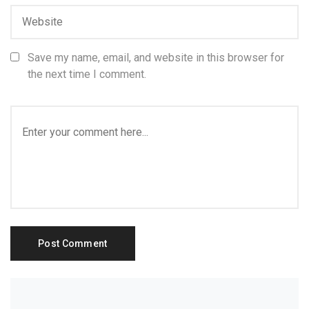
Save my name, email, and website in this browser for
the next time I comment.