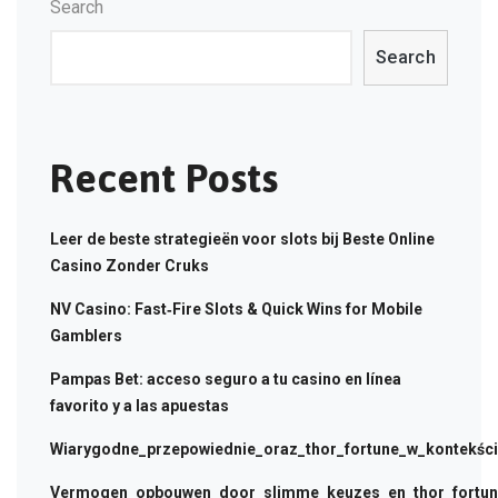
Search
Search
Recent Posts
Leer de beste strategieën voor slots bij Beste Online
Casino Zonder Cruks
NV Casino: Fast‑Fire Slots & Quick Wins for Mobile
Gamblers
Pampas Bet: acceso seguro a tu casino en línea
favorito y a las apuestas
Wiarygodne_przepowiednie_oraz_thor_fortune_w_kontekści
Vermogen_opbouwen_door_slimme_keuzes_en_thor_fortune