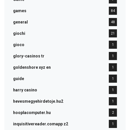
games
84
general
48
giochi
21
gioco
1
glory-casinos tr
1
goldenshore xyz en
1
guide
1
harry casino
1
hevesmegyehirdetoje.hu2
1
hooplacomputer.hu
2
inquisitivereader.comapp z2
1