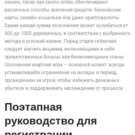
казино, такие как casino online, обеспечивают
различные способы внесения средств: банковские
карты, онлайн-кошельки или даже криптовалюты.
Самая низкая сумма пополнения может колебаться от
500 до 1000 деревянных, в соответствии с выбранного
метода и условий казино. Перед старта геймплея
следует изучить акциями, включающими в себя
приветственные бонусы или безвозмездные спины.
Осознанная азартная игра — основной аспект: всегда
устанавливайте ограничения на вклады и период,
проведенное за игрой, чтобы избежать денежных
убытков и поддерживать наслаждение от процесса.
Поэтапная
руководство для
регистрации