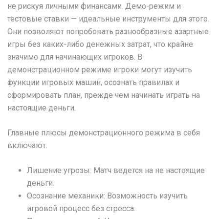
не рискуя личными финансами. Демо-режим и
тестовые ставки — идеальные инструменты для этого.
Они позволяют попробовать разнообразные азартные
игры без каких-либо денежных затрат, что крайне
значимо для начинающих игроков. В
демонстрационном режиме игроки могут изучить
функции игровых машин, осознать правилах и
сформировать план, прежде чем начинать играть на
настоящие деньги.
Главные плюсы демонстрационного режима в себя
включают:
Лишение угрозы: Матч ведется на не настоящие
деньги.
Осознание механики: Возможность изучить
игровой процесс без стресса.