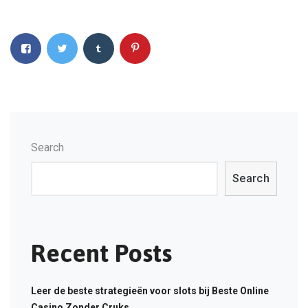
Search
Search
Recent Posts
Leer de beste strategieën voor slots bij Beste Online
Casino Zonder Cruks