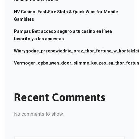
NV Casino: Fast‑Fire Slots & Quick Wins for Mobile
Gamblers
Pampas Bet: acceso seguro a tu casino en línea
favorito y a las apuestas
Wiarygodne_przepowiednie_oraz_thor_fortune_w_kontekści
Vermogen_opbouwen_door_slimme_keuzes_en_thor_fortune
Recent Comments
No comments to show.