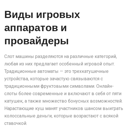
Виды игровых
аппаратов и
провайдеры
Слот машины разделяются на различные категорий,
любая из них предлагает особенный игровой опыт.
Традиционные автоматы — это трехкатушечные
устройства, которые зачастую связываются с
традиционными фруктовыми символами. Онлайн-
слоты более современные и включают в себя от пяти
катушек, а также множество бонусных возможностей.
Нарастающие куш манят участников шансом выиграть
колоссальные деньги, которые возрастают с всякой
ставочкой.