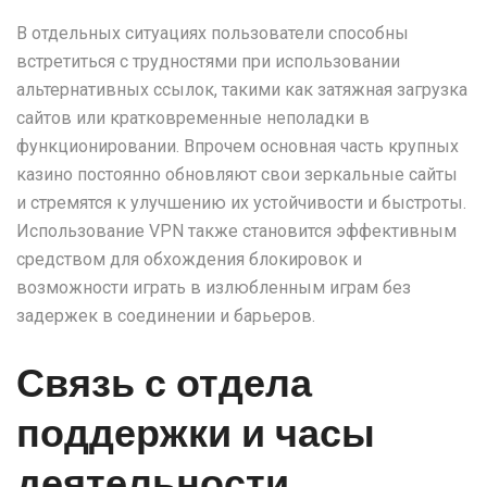
В отдельных ситуациях пользователи способны
встретиться с трудностями при использовании
альтернативных ссылок, такими как затяжная загрузка
сайтов или кратковременные неполадки в
функционировании. Впрочем основная часть крупных
казино постоянно обновляют свои зеркальные сайты
и стремятся к улучшению их устойчивости и быстроты.
Использование VPN также становится эффективным
средством для обхождения блокировок и
возможности играть в излюбленным играм без
задержек в соединении и барьеров.
Связь с отдела
поддержки и часы
деятельности