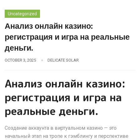
Uncategorized
Анализ онлайн казино:
регистрация и игра на реальные
деньги.
OCTOBER 3, 2025
DELICATE SOLAR
Анализ онлайн казино:
регистрация и игра на
реальные деньги.
Создание аккаунта в виртуальном казино — это
начальный этап на тропе к гэмблингу и перспективе