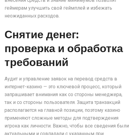
внесения средств и знание минимумов позволят
геймерам улучшить свой геймплей и избежать
неожиданных расходов.
Снятие денег:
проверка и обработка
требований
Аудит и управление заявок на перевод средств в
интернет-казино — это ключевой процесс, который
запрашивает внимания как со стороны менеджера,
так и со стороны пользователя. Защита транзакций
располагается на главной позиции, поэтому казино
применяют сложные методы для подтверждения
игрока как личности. Важно, чтобы все сведения были
актуальными и совпадали с указанным при