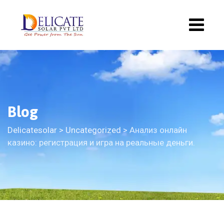
Blog
Delicatesolar
>
Uncategorized
>
Анализ онлайн
казино: регистрация и игра на реальные деньги.