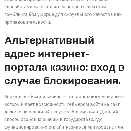
способны удовлетворяться полным спектром
гемблинга без ущерба для визуального качества или
производительности.
Альтернативный
адрес интернет-
портала казино: вход в
случае блокирования.
Зеркало веб-сайта казино — это дополнительный линк,
который дает возможность геймерам войти на сайт,
даже если основной ресурс заблокирован. Данный
способ особенно значим в государствах, где
функционирование онлайн-казино лимитирована или