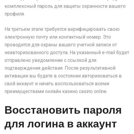
комплексный пароль для защиты охранности вашего
профиля.
На третьем этапе требуется верифицировать свою
электронную почту или контактный номер. Это
проводится для охраны вашего учетной записи от
неавторизованного доступа. На указанный e-mail будет
отправлено уведомление с ссылкой для
подтверждения действия. После результативной
активации вы будете в состоянии авторизоваться в
свой аккаунт и начать воспользоваться всеми
преимуществами онлайн казино casino online.
Восстановить пароля
для логина в аккаунт