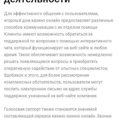
Для эффективного общения с пользователями,
игорный дом казино онлайн предоставляет различные
способов коммуникации с их отделом помощи.
Клиенты имеют возможность обратиться за
поддержкой по вопросам с помощью интерактивного
чата, который функционирует на веб-сайте в любое
время. Такое обеспечивает возможность немедленно
решать появляющиеся вопросы и приобретать
оперативную содействие от опытных специалистов.
Вдобавок к этого, для более рассмотрения
комплексных обстоятельств, пользователи могут
послать электронное письмо на адрес службы
поддержки, указанный на веб-сайте компании.
Голосовая саппорт также становится значимой
составляющей сервиса казино казино онлайн. Звонки