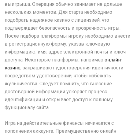
выигрыша. Операция обычно занимает не дольше
нескольких моментов. Для старта необходимо
подобрать надежное казино с лицензией, что
подтверждает безопасность и прозрачность игры.
После подбора платформы игроку необходимо внести
в регистрационную форму, указав ключевую
информацию: имя, адрес электронной почты и ключ
доступа. Некоторые платформы, например
онлайн-
казино
, запрашивают удостоверения идентичности
посредством удостоверений, чтобы избежать
жульничества. Следует помнить, что внесение
достоверной информации ускоряет процесс
идентификации и открывает доступ к полному
функционалу сайта.
Игра на действительные финансы начинается с
пополнения аккаунта. Преимущественно онлайн