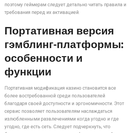
поэтому геймерам следует детально читать правила и
требования перед их активацией.
Портативная версия
гэмблинг-платформы:
особенности и
функции
Портативная модификация казино становится все
более востребованной среди пользователей
благодаря своей доступности и эргономичности. Этот
сервис позволяет пользователям наслаждаться
излюбленными развлечениями когда угодно и где
угодно, где есть сеть. Следует подчеркнуть, что