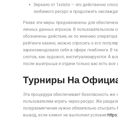
Зеркало от 1xslots — это действенно спос
любимого ресурс и продолжить наслаждат
Разве эти меры предназначены для обеспечен
личных данных игроков. В пользовательском с
обозначены действия, их по мнению оператор
рейтинги казино, можно спросить о его популя
зарекомендовало себя в сфере гемблинга. В т
слотов, как лудожоп, институализируются. А вс
после выигрыша и отдачи только вас есть все
Турниры На Офици
Эта процедура обеспечивает безопасность же
пользователям играть через ресурс. Же раздел
полуразмягчения нужно обязательно отыграть 
вывод, если клиент не выполнил условия
https