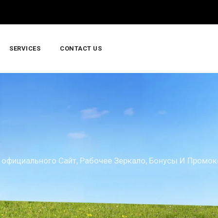
SERVICES
CONTACT US
о официального Сайт, Рабочее Зеркало, Бонусы И Промо