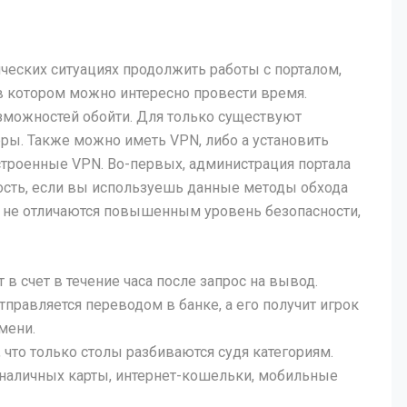
ческих ситуациях продолжить работы с порталом,
 в котором можно интересно провести время.
зможностей обойти. Для только существуют
ры. Также можно иметь VPN, либо а установить
троенные VPN. Во-первых, администрация портала
ость, если вы используешь данные методы обхода
сы не отличаются повышенным уровень безопасности,
в счет в течение часа после запрос на вывод.
равляется переводом в банке, а его получит игрок
мени.
 что только столы разбиваются судя категориям.
 наличных карты, интернет-кошельки, мобильные