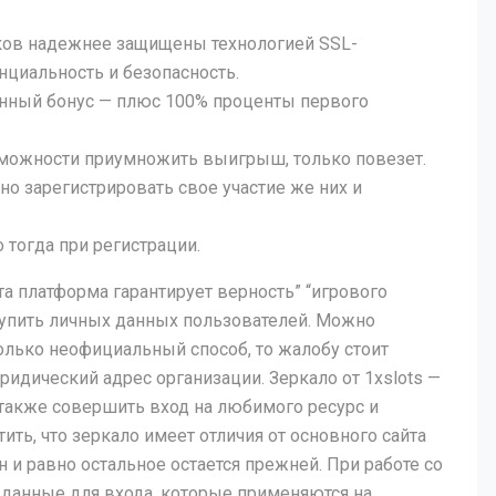
оков надежнее защищены технологией SSL-
циальность и безопасность.
нный бонус — плюс 100% проценты первого
зможности приумножить выигрыш, только повезет.
но зарегистрировать свое участие же них и
 тогда при регистрации.
а платформа гарантирует верность” “игрового
упить личных данных пользователей. Можно
олько неофициальный способ, то жалобу стоит
ридический адрес организации. Зеркало от 1xslots —
 также совершить вход на любимого ресурс и
ть, что зеркало имеет отличия от основного сайта
 и равно остальное остается прежней. При работе со
о данные для входа, которые применяются на