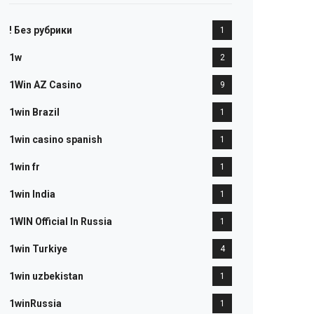
! Без рубрики
1
1w
2
1Win AZ Casino
9
1win Brazil
1
1win casino spanish
1
1win fr
1
1win India
1
1WIN Official In Russia
1
1win Turkiye
4
1win uzbekistan
1
1winRussia
1