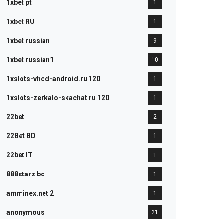
1xbet pt
1
1xbet RU
1
1xbet russian
9
1xbet russian1
10
1xslots-vhod-android.ru 120
1
1xslots-zerkalo-skachat.ru 120
1
22bet
2
22Bet BD
1
22bet IT
1
888starz bd
1
amminex.net 2
1
anonymous
21