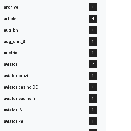
archive
1
articles
4
aug_bh
1
aug_slot_3
1
austria
1
aviator
2
aviator brazil
1
aviator casino DE
1
aviator casino fr
1
aviator IN
1
aviator ke
1