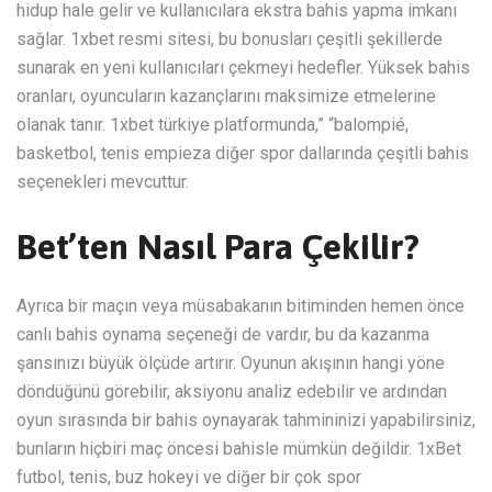
hidup hale gelir ve kullanıcılara ekstra bahis yapma imkanı
sağlar. 1xbet resmi sitesi, bu bonusları çeşitli şekillerde
sunarak en yeni kullanıcıları çekmeyi hedefler. Yüksek bahis
oranları, oyuncuların kazançlarını maksimize etmelerine
olanak tanır. 1xbet türkiye platformunda,” “balompié,
basketbol, tenis empieza diğer spor dallarında çeşitli bahis
seçenekleri mevcuttur.
Bet’ten Nasıl Para Çekilir?
Ayrıca bir maçın veya müsabakanın bitiminden hemen önce
canlı bahis oynama seçeneği de vardır, bu da kazanma
şansınızı büyük ölçüde artırır. Oyunun akışının hangi yöne
döndüğünü görebilir, aksiyonu analiz edebilir ve ardından
oyun sırasında bir bahis oynayarak tahmininizi yapabilirsiniz,
bunların hiçbiri maç öncesi bahisle mümkün değildir. 1xBet
futbol, tenis, buz hokeyi ve diğer bir çok spor