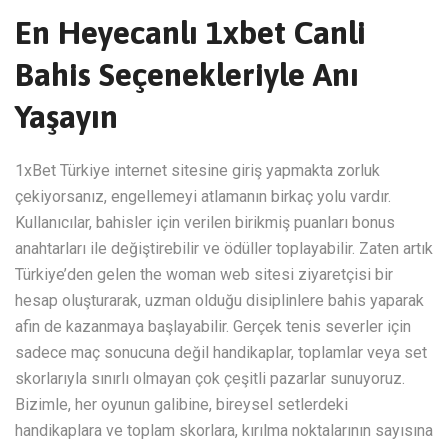
En Heyecanlı 1xbet Canli
Bahis Seçenekleriyle Anı
Yaşayın
1xBet Türkiye internet sitesine giriş yapmakta zorluk
çekiyorsanız, engellemeyi atlamanın birkaç yolu vardır.
Kullanıcılar, bahisler için verilen birikmiş puanları bonus
anahtarları ile değiştirebilir ve ödüller toplayabilir. Zaten artık
Türkiye’den gelen the woman web sitesi ziyaretçisi bir
hesap oluşturarak, uzman olduğu disiplinlere bahis yaparak
afin de kazanmaya başlayabilir. Gerçek tenis severler için
sadece maç sonucuna değil handikaplar, toplamlar veya set
skorlarıyla sınırlı olmayan çok çeşitli pazarlar sunuyoruz.
Bizimle, her oyunun galibine, bireysel setlerdeki
handikaplara ve toplam skorlara, kırılma noktalarının sayısına