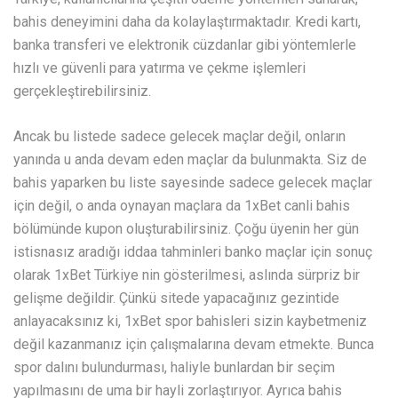
bahis deneyimini daha da kolaylaştırmaktadır. Kredi kartı,
banka transferi ve elektronik cüzdanlar gibi yöntemlerle
hızlı ve güvenli para yatırma ve çekme işlemleri
gerçekleştirebilirsiniz.
Ancak bu listede sadece gelecek maçlar değil, onların
yanında u anda devam eden maçlar da bulunmakta. Siz de
bahis yaparken bu liste sayesinde sadece gelecek maçlar
için değil, o anda oynayan maçlara da 1xBet canli bahis
bölümünde kupon oluşturabilirsiniz. Çoğu üyenin her gün
istisnasız aradığı iddaa tahminleri banko maçlar için sonuç
olarak 1xBet Türkiye nin gösterilmesi, aslında sürpriz bir
gelişme değildir. Çünkü sitede yapacağınız gezintide
anlayacaksınız ki, 1xBet spor bahisleri sizin kaybetmeniz
değil kazanmanız için çalışmalarına devam etmekte. Bunca
spor dalını bulundurması, haliyle bunlardan bir seçim
yapılmasını de uma bir hayli zorlaştırıyor. Ayrıca bahis