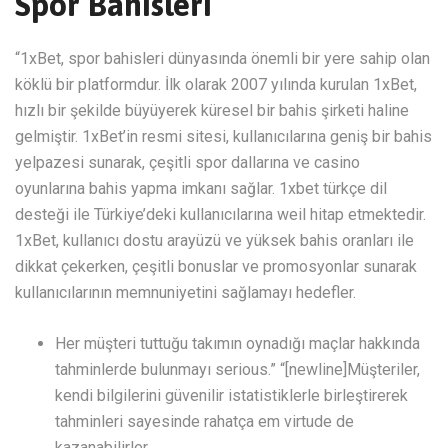
Spor Bahisleri
“1xBet, spor bahisleri dünyasında önemli bir yere sahip olan
köklü bir platformdur. İlk olarak 2007 yılında kurulan 1xBet,
hızlı bir şekilde büyüyerek küresel bir bahis şirketi haline
gelmiştir. 1xBet’in resmi sitesi, kullanıcılarına geniş bir bahis
yelpazesi sunarak, çeşitli spor dallarına ve casino
oyunlarına bahis yapma imkanı sağlar. 1xbet türkçe dil
desteği ile Türkiye’deki kullanıcılarına weil hitap etmektedir.
1xBet, kullanıcı dostu arayüzü ve yüksek bahis oranları ile
dikkat çekerken, çeşitli bonuslar ve promosyonlar sunarak
kullanıcılarının memnuniyetini sağlamayı hedefler.
Her müşteri tuttuğu takımın oynadığı maçlar hakkında
tahminlerde bulunmayı serious.” “[newline]Müşteriler,
kendi bilgilerini güvenilir istatistiklerle birleştirerek
tahminleri sayesinde rahatça em virtude de
kazanabilirler.