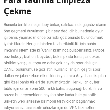
Çekme
Bununla birlikte, maçın boy birkaç dakikasında güçsüz olanın
öne geçmesi duyulmamış bir şey değildir, bu nedenle oyun
içi bahis yapmadan önce bu riski göz önünde bulundurmak
iyi bir fikirdir. Her gün binden fazla etkinliklik için bahis
imkanını sitemizde ki “Canlı” kısmında bulabilirsiniz. Futbol,
buz hokeyi, biatlon, beyzbol, boks, pasta tenisi, snooker,
bisiklet yarışı, su topu ve daha çok sayıda spor dalı için
CANLI bölümümüze göz atın. Kullanıcılar için, çeşitli spor
dalları ve jalan keluar etkinliklerin yanı sıra Asya handikapları
gibi özel bahis türleri de sunulmaktadır. Her kullanıcı, her
tablo için en arizona 500 farklı bahis seçeneği bulabilir ve
bazen bu seçeneklerin sayıları bine kadar bile çıkabilir.
Şirketin web sitesine bir mobil tarayıcıdan bağlanmak
istiyorsanız, taşınabilir cihazlar için de VPN hizmetleri