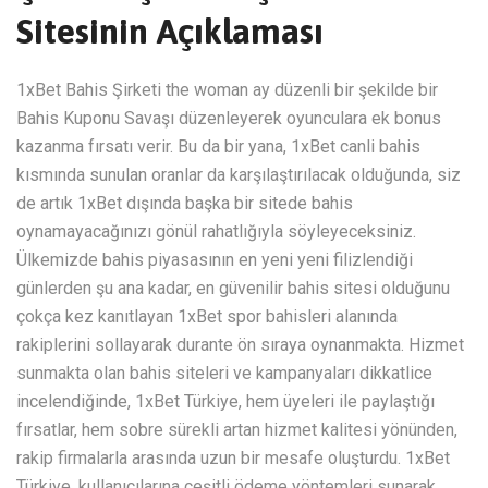
Sitesinin Açıklaması
1xBet Bahis Şirketi the woman ay düzenli bir şekilde bir
Bahis Kuponu Savaşı düzenleyerek oyunculara ek bonus
kazanma fırsatı verir. Bu da bir yana, 1xBet canli bahis
kısmında sunulan oranlar da karşılaştırılacak olduğunda, siz
de artık 1xBet dışında başka bir sitede bahis
oynamayacağınızı gönül rahatlığıyla söyleyeceksiniz.
Ülkemizde bahis piyasasının en yeni yeni filizlendiği
günlerden şu ana kadar, en güvenilir bahis sitesi olduğunu
çokça kez kanıtlayan 1xBet spor bahisleri alanında
rakiplerini sollayarak durante ön sıraya oynanmakta. Hizmet
sunmakta olan bahis siteleri ve kampanyaları dikkatlice
incelendiğinde, 1xBet Türkiye, hem üyeleri ile paylaştığı
fırsatlar, hem sobre sürekli artan hizmet kalitesi yönünden,
rakip firmalarla arasında uzun bir mesafe oluşturdu. 1xBet
Türkiye, kullanıcılarına çeşitli ödeme yöntemleri sunarak,