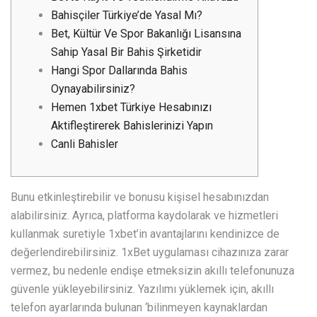
Bahisçiler Türkiye’de Yasal Mı?
Bet, Kültür Ve Spor Bakanlığı Lisansına
Sahip Yasal Bir Bahis Şirketidir
Hangi Spor Dallarında Bahis
Oynayabilirsiniz?
Hemen 1xbet Türkiye Hesabınızı
Aktifleştirerek Bahislerinizi Yapın
Canli Bahisler
Bunu etkinleştirebilir ve bonusu kişisel hesabınızdan
alabilirsiniz. Ayrıca, platforma kaydolarak ve hizmetleri
kullanmak suretiyle 1xbet’in avantajlarını kendinizce de
değerlendirebilirsiniz. 1xBet uygulaması cihazınıza zarar
vermez, bu nedenle endişe etmeksizin akıllı telefonunuza
güvenle yükleyebilirsiniz. Yazılımı yüklemek için, akıllı
telefon ayarlarında bulunan ‘bilinmeyen kaynaklardan