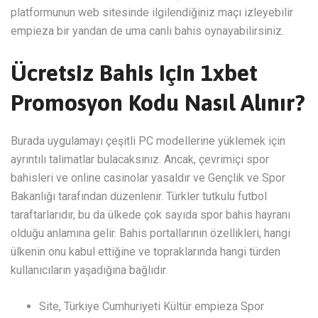
platformunun web sitesinde ilgilendiğiniz maçı izleyebilir
empieza bir yandan de uma canlı bahis oynayabilirsiniz.
Ücretsiz Bahis Için 1xbet
Promosyon Kodu Nasıl Alınır?
Burada uygulamayı çeşitli PC modellerine yüklemek için
ayrıntılı talimatlar bulacaksınız. Ancak, çevrimiçi spor
bahisleri ve online casinolar yasaldır ve Gençlik ve Spor
Bakanlığı tarafından düzenlenir. Türkler tutkulu futbol
taraftarlarıdır, bu da ülkede çok sayıda spor bahis hayranı
olduğu anlamına gelir. Bahis portallarının özellikleri, hangi
ülkenin onu kabul ettiğine ve topraklarında hangi türden
kullanıcıların yaşadığına bağlıdır.
Site, Türkiye Cumhuriyeti Kültür empieza Spor