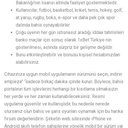
Bakanlığı’nın lisansı altında faaliyet göstermektedir.
Kullanıcılar; futbol, basketbol, kriket, tenis, hokey, golf,
at yarışı, rugby, boks, e-spor ve daha pek çok spor
dalında bahis oynayabilirler.
Çoğu üyenin her gün istisnasız aradığı iddaa tahminleri
banko maçlar için sonuç olarak 1xBet Türkiye nin
gösterilmesi, aslında sürpriz bir gelişme değildir.
Bunu etkinleştirebilir ve bonusu kişisel hesabınızdan
alabilirsiniz.
Cihazınıza uygun mobil uygulamanın sürümünü seçin, indirin
empieza” “sadece birkaç dakika içinde kurun. Böylece, bahis
portalının tüm işlevlerini herhangi bir kısıtlama olmaksızın
her yerde ve her zaman kullanabileceksiniz. Resmi
uygulama güvenilir ve kullanışlıdır, bu nedenle nerede
olursanız olun bahis ve şans oyunları oynamak için bu harika
fırsatı değerlendirin. Şirketin web sitesinde iPhone ve
Android akıllı telefon sahiplerine yönelik mobil bir sürüm var.