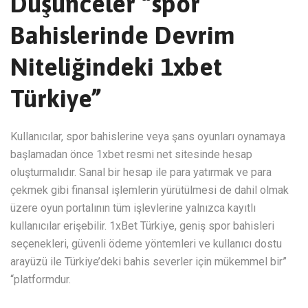
Düşünceler “spor
Bahislerinde Devrim
Niteliğindeki 1xbet
Türkiye”
Kullanıcılar, spor bahislerine veya şans oyunları oynamaya
başlamadan önce 1xbet resmi net sitesinde hesap
oluşturmalıdır. Sanal bir hesap ile para yatırmak ve para
çekmek gibi finansal işlemlerin yürütülmesi de dahil olmak
üzere oyun portalının tüm işlevlerine yalnızca kayıtlı
kullanıcılar erişebilir. 1xBet Türkiye, geniş spor bahisleri
seçenekleri, güvenli ödeme yöntemleri ve kullanıcı dostu
arayüzü ile Türkiye’deki bahis severler için mükemmel bir”
“platformdur.