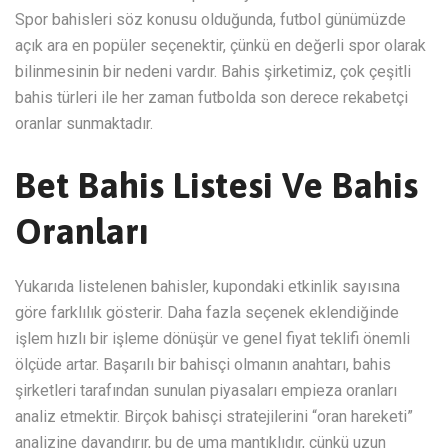
Spor bahisleri söz konusu olduğunda, futbol günümüzde
açık ara en popüler seçenektir, çünkü en değerli spor olarak
bilinmesinin bir nedeni vardır. Bahis şirketimiz, çok çeşitli
bahis türleri ile her zaman futbolda son derece rekabetçi
oranlar sunmaktadır.
Bet Bahis Listesi Ve Bahis
Oranları
Yukarıda listelenen bahisler, kupondaki etkinlik sayısına
göre farklılık gösterir. Daha fazla seçenek eklendiğinde
işlem hızlı bir işleme dönüşür ve genel fiyat teklifi önemli
ölçüde artar. Başarılı bir bahisçi olmanın anahtarı, bahis
şirketleri tarafından sunulan piyasaları empieza oranları
analiz etmektir. Birçok bahisçi stratejilerini “oran hareketi”
analizine dayandırır, bu de uma mantıklıdır, çünkü uzun