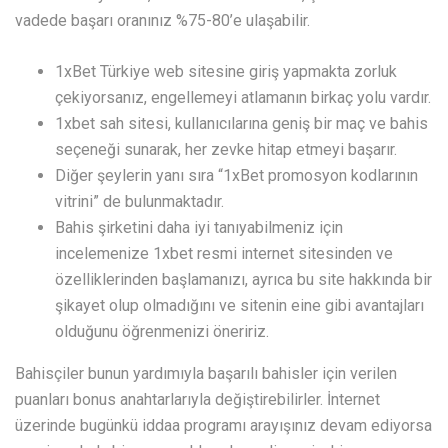
vadede başarı oranınız %75-80’e ulaşabilir.
1xBet Türkiye web sitesine giriş yapmakta zorluk
çekiyorsanız, engellemeyi atlamanın birkaç yolu vardır.
1xbet sah sitesi, kullanıcılarına geniş bir maç ve bahis
seçeneği sunarak, her zevke hitap etmeyi başarır.
Diğer şeylerin yanı sıra “1xBet promosyon kodlarının
vitrini” de bulunmaktadır.
Bahis şirketini daha iyi tanıyabilmeniz için
incelemenize 1xbet resmi internet sitesinden ve
özelliklerinden başlamanızı, ayrıca bu site hakkında bir
şikayet olup olmadığını ve sitenin eine gibi avantajları
olduğunu öğrenmenizi öneririz.
Bahisçiler bunun yardımıyla başarılı bahisler için verilen
puanları bonus anahtarlarıyla değiştirebilirler. İnternet
üzerinde bugünkü iddaa programı arayışınız devam ediyorsa