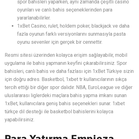
spor bahisleri yaparken, aynı zamanda çeşitli casino
oyunları ve canlı bahis seçeneklerinden para
yararlanabilirler.
1xBet Casino; rulet, holdem poker, blackjack ve daha
fazla oyunun farklı versiyonlarını sunmasıyla pasta
oyunu sevenler için gerçek bir cennettir.
Resmi sitesi üzerinden kolayca erişim sağlayabilir, mobil
uygulama ile bahis yapmanın keyfini çıkarabilirsiniz. Spor
bahisleri, canlı bahis ve daha fazlası için 1xBet Türkiye sizin
için doğru adres. Basketbol, 1xbet tr kullanıcılarının sıkça
tercih ettiği bir diğer spor dalıdır. NBA, EuroLeague ve diğer
uluslararası liglerdeki maçlara bahis yapma imkanı sunan
1xBet, kullanıcılara geniş bahis seçenekleri sunar. 1xbet
türkçe dil desteği ile basketbol bahislerini kolayca
yapabilirsiniz.
Para Yatırma Empieza