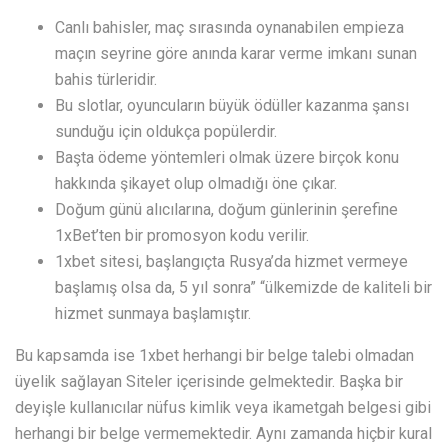
Canlı bahisler, maç sırasında oynanabilen empieza
maçın seyrine göre anında karar verme imkanı sunan
bahis türleridir.
Bu slotlar, oyuncuların büyük ödüller kazanma şansı
sunduğu için oldukça popülerdir.
Başta ödeme yöntemleri olmak üzere birçok konu
hakkında şikayet olup olmadığı öne çıkar.
Doğum günü alıcılarına, doğum günlerinin şerefine
1xBet’ten bir promosyon kodu verilir.
1xbet sitesi, başlangıçta Rusya’da hizmet vermeye
başlamış olsa da, 5 yıl sonra” “ülkemizde de kaliteli bir
hizmet sunmaya başlamıştır.
Bu kapsamda ise 1xbet herhangi bir belge talebi olmadan
üyelik sağlayan Siteler içerisinde gelmektedir. Başka bir
deyişle kullanıcılar nüfus kimlik veya ikametgah belgesi gibi
herhangi bir belge vermemektedir. Aynı zamanda hiçbir kural