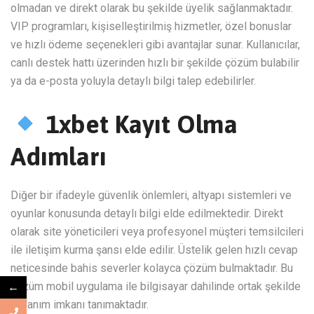
olmadan ve direkt olarak bu şekilde üyelik sağlanmaktadır.
VIP programları, kişiselleştirilmiş hizmetler, özel bonuslar
ve hızlı ödeme seçenekleri gibi avantajlar sunar. Kullanıcılar,
canlı destek hattı üzerinden hızlı bir şekilde çözüm bulabilir
ya da e-posta yoluyla detaylı bilgi talep edebilirler.
1xbet Kayıt Olma
Adımları
Diğer bir ifadeyle güvenlik önlemleri, altyapı sistemleri ve
oyunlar konusunda detaylı bilgi elde edilmektedir. Direkt
olarak site yöneticileri veya profesyonel müşteri temsilcileri
ile iletişim kurma şansı elde edilir. Üstelik gelen hızlı cevap
neticesinde bahis severler kolayca çözüm bulmaktadır. Bu
çözüm mobil uygulama ile bilgisayar dahilinde ortak şekilde
←
kullanım imkanı tanımaktadır.