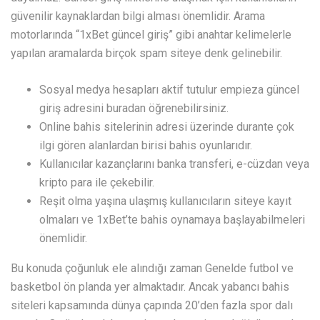
güvenilir kaynaklardan bilgi alması önemlidir. Arama
motorlarında “1xBet güncel giriş” gibi anahtar kelimelerle
yapılan aramalarda birçok spam siteye denk gelinebilir.
Sosyal medya hesapları aktif tutulur empieza güncel
giriş adresini buradan öğrenebilirsiniz.
Online bahis sitelerinin adresi üzerinde durante çok
ilgi gören alanlardan birisi bahis oyunlarıdır.
Kullanıcılar kazançlarını banka transferi, e-cüzdan veya
kripto para ile çekebilir.
Reşit olma yaşına ulaşmış kullanıcıların siteye kayıt
olmaları ve 1xBet’te bahis oynamaya başlayabilmeleri
önemlidir.
Bu konuda çoğunluk ele alındığı zaman Genelde futbol ve
basketbol ön planda yer almaktadır. Ancak yabancı bahis
siteleri kapsamında dünya çapında 20’den fazla spor dalı