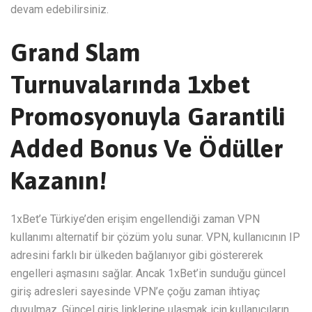
devam edebilirsiniz.
Grand Slam
Turnuvalarında 1xbet
Promosyonuyla Garantili
Added Bonus Ve Ödüller
Kazanın!
1xBet’e Türkiye’den erişim engellendiği zaman VPN
kullanımı alternatif bir çözüm yolu sunar. VPN, kullanıcının IP
adresini farklı bir ülkeden bağlanıyor gibi göstererek
engelleri aşmasını sağlar. Ancak 1xBet’in sunduğu güncel
giriş adresleri sayesinde VPN’e çoğu zaman ihtiyaç
duyulmaz. Güncel giriş linklerine ulaşmak için kullanıcıların