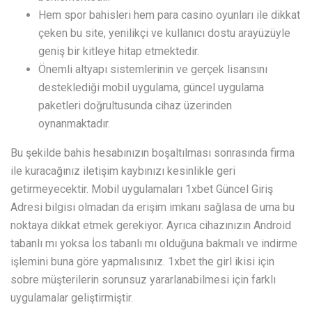
Hem spor bahisleri hem para casino oyunları ile dikkat
çeken bu site, yenilikçi ve kullanıcı dostu arayüzüyle
geniş bir kitleye hitap etmektedir.
Önemli altyapı sistemlerinin ve gerçek lisansını
desteklediği mobil uygulama, güncel uygulama
paketleri doğrultusunda cihaz üzerinden
oynanmaktadır.
Bu şekilde bahis hesabınızın boşaltılması sonrasında firma
ile kuracağınız iletişim kaybınızı kesinlikle geri
getirmeyecektir. Mobil uygulamaları 1xbet Güncel Giriş
Adresi bilgisi olmadan da erişim imkanı sağlasa de uma bu
noktaya dikkat etmek gerekiyor. Ayrıca cihazınızın Android
tabanlı mı yoksa İos tabanlı mı olduğuna bakmalı ve indirme
işlemini buna göre yapmalısınız. 1xbet the girl ikisi için
sobre müşterilerin sorunsuz yararlanabilmesi için farklı
uygulamalar geliştirmiştir.