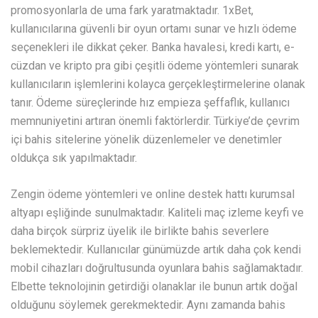
promosyonlarla de uma fark yaratmaktadır. 1xBet,
kullanıcılarına güvenli bir oyun ortamı sunar ve hızlı ödeme
seçenekleri ile dikkat çeker. Banka havalesi, kredi kartı, e-
cüzdan ve kripto pra gibi çeşitli ödeme yöntemleri sunarak
kullanıcıların işlemlerini kolayca gerçekleştirmelerine olanak
tanır. Ödeme süreçlerinde hız empieza şeffaflık, kullanıcı
memnuniyetini artıran önemli faktörlerdir. Türkiye’de çevrim
içi bahis sitelerine yönelik düzenlemeler ve denetimler
oldukça sık yapılmaktadır.
Zengin ödeme yöntemleri ve online destek hattı kurumsal
altyapı eşliğinde sunulmaktadır. Kaliteli maç izleme keyfi ve
daha birçok sürpriz üyelik ile birlikte bahis severlere
beklemektedir. Kullanıcılar günümüzde artık daha çok kendi
mobil cihazları doğrultusunda oyunlara bahis sağlamaktadır.
Elbette teknolojinin getirdiği olanaklar ile bunun artık doğal
olduğunu söylemek gerekmektedir. Aynı zamanda bahis