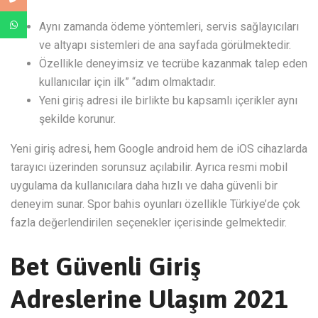
Aynı zamanda ödeme yöntemleri, servis sağlayıcıları
ve altyapı sistemleri de ana sayfada görülmektedir.
Özellikle deneyimsiz ve tecrübe kazanmak talep eden
kullanıcılar için ilk” “adım olmaktadır.
Yeni giriş adresi ile birlikte bu kapsamlı içerikler aynı
şekilde korunur.
Yeni giriş adresi, hem Google android hem de iOS cihazlarda
tarayıcı üzerinden sorunsuz açılabilir. Ayrıca resmi mobil
uygulama da kullanıcılara daha hızlı ve daha güvenli bir
deneyim sunar. Spor bahis oyunları özellikle Türkiye’de çok
fazla değerlendirilen seçenekler içerisinde gelmektedir.
Bet Güvenli Giriş
Adreslerine Ulaşım 2021