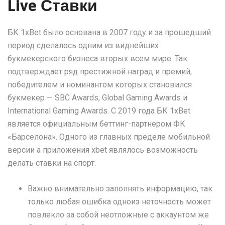
Live Ставки
БК 1xBet было основана в 2007 году и за прошедший
период сделалось одним из виднейших
букмекерского бизнеса вторых всем мире. Так
подтверждает ряд престижной наград и премий,
победителем и номинантом которых становился
букмекер — SBC Awards, Global Gaming Awards и
International Gaming Awards. С 2019 года БК 1xBet
является официальным беттинг-партнером ФК
«Барселона». Одного из главных пределе мобильной
версии а приложения xbet являлось возможность
делать ставки на спорт.
Важно внимательно заполнять информацию, так
только любая ошибка одноиз неточность может
повлекло за собой неотложные с аккаунтом же