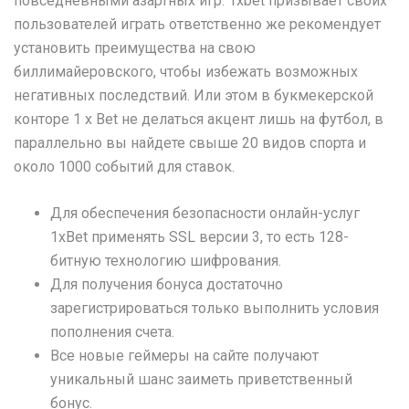
повседневными азартных игр. 1xbet призывает своих
пользователей играть ответственно же рекомендует
установить преимущества на свою
биллимайеровского, чтобы избежать возможных
негативных последствий. Или этом в букмекерской
конторе 1 x Bet не делаться акцент лишь на футбол, в
параллельно вы найдете свыше 20 видов спорта и
около 1000 событий для ставок.
Для обеспечения безопасности онлайн-услуг
1xBet применять SSL версии 3, то есть 128-
битную технологию шифрования.
Для получения бонуса достаточно
зарегистрироваться только выполнить условия
пополнения счета.
Все новые геймеры на сайте получают
уникальный шанс заиметь приветственный
бонус.