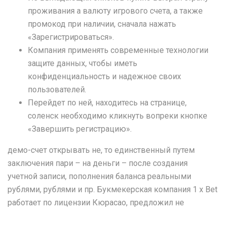
проживания а валюту игрового счета, а также
промокод при наличии, сначала нажать
«Зарегистрироваться».
Компания применять современные технологии
защите данных, чтобы иметь
конфиденциальность и надежное своих
пользователей.
Перейдет по ней, находитесь на странице,
соленск необходимо кликнуть вопреки кнопке
«Завершить регистрацию».
демо-счет открывать не, то единственный путем
заключения пари – на деньги – после создания
учетной записи, пополнения баланса реальными
рублями, рублями и пр. Букмекерская компания 1 x Bet
работает по лицензии Кюрасао, предложил не