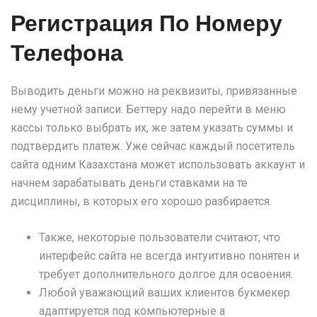
Регистрация По Номеру
Телефона
Выводить деньги можно на реквизиты, привязанные
нему учетной записи. Беттеру надо перейти в меню
кассы только выбрать их, же затем указать суммы и
подтвердить платеж. Уже сейчас каждый посетитель
сайта одним Казахстана может использовать аккаунт и
начнем зарабатывать деньги ставками на те
дисциплины, в которых его хорошо разбирается.
Также, некоторые пользователи считают, что
интерфейс сайта не всегда интуитивно понятен и
требует дополнительного долгое для освоения.
Любой уважающий ваших клиентов букмекер
адаптируется под компьютерные а