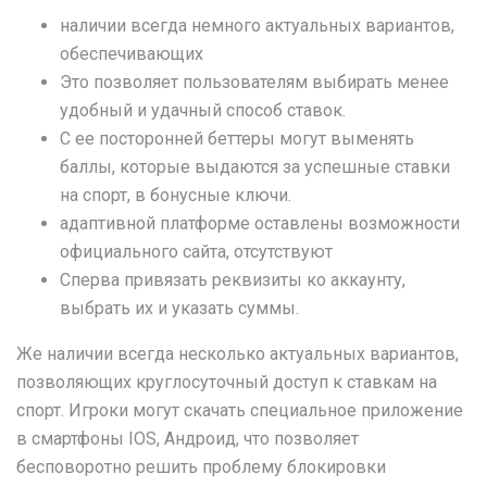
наличии всегда немного актуальных вариантов,
обеспечивающих
Это позволяет пользователям выбирать менее
удобный и удачный способ ставок.
С ее посторонней беттеры могут выменять
баллы, которые выдаются за успешные ставки
на спорт, в бонусные ключи.
адаптивной платформе оставлены возможности
официального сайта, отсутствуют
Сперва привязать реквизиты ко аккаунту,
выбрать их и указать суммы.
Же наличии всегда несколько актуальных вариантов,
позволяющих круглосуточный доступ к ставкам на
спорт. Игроки могут скачать специальное приложение
в смартфоны IOS, Андроид, что позволяет
бесповоротно решить проблему блокировки