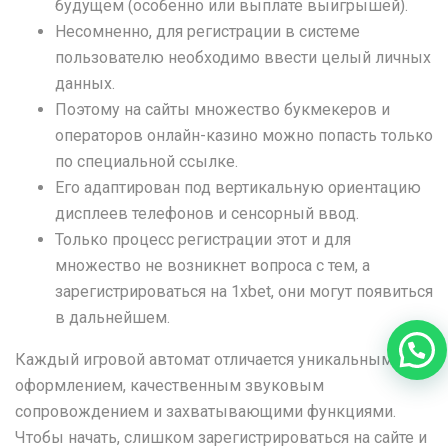
будущем (особенно или выплате выигрышей).
Несомненно, для регистрации в системе
пользователю необходимо ввести целый личных
данных.
Поэтому на сайты множество букмекеров и
операторов онлайн-казино можно попасть только
по специальной ссылке.
Его адаптирован под вертикальную ориентацию
дисплеев телефонов и сенсорный ввод.
Только процесс регистрации этот и для
множество не возникнет вопроса с тем, а
зарегистрироваться на 1xbet, они могут появиться
в дальнейшем.
Каждый игровой автомат отличается уникальным
оформлением, качественным звуковым
сопровождением и захватывающими функциями.
Чтобы начать, слишком зарегистрироваться на сайте и