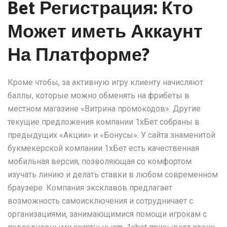
Bet Регистрация: Кто
Может иметь Аккаунт
На Платформе?
Кроме чтобы, за активную игру клиенту начисляют
баллы, которые можно обменять на фрибеты в
местном магазине «Витрина промокодов». Другие
текущие предложения компании 1хБет собраны в
предыдущих «Акции» и «Бонусы». У сайта знаменитой
букмекерской компании 1хБет есть качественная
мобильная версия, позволяющая со комфортом
изучать линию и делать ставки в любом современном
браузере. Компания эксклавов предлагает
возможность самоисключения и сотрудничает с
организациями, занимающимися помощи игрокам с