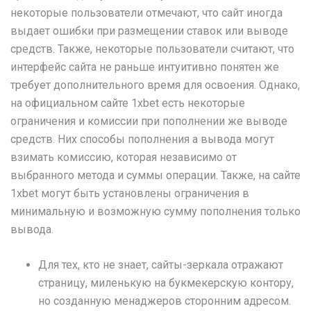
некоторые пользователи отмечают, что сайт иногда
выдает ошибки при размещении ставок или выводе
средств. Также, некоторые пользователи считают, что
интерфейс сайта не раньше интуитивно понятен же
требует дополнительного время для освоения. Однако,
на официальном сайте 1xbet есть некоторые
ограничения и комиссии при пополнении же выводе
средств. Них способы пополнения а вывода могут
взимать комиссию, которая независимо от
выбранного метода и суммы операции. Также, на сайте
1xbet могут быть установлены ограничения в
минимальную и возможную сумму пополнения только
вывода.
Для тех, кто не знает, сайты-зеркала отражают
страницу, миленькую на букмекерскую контору,
но созданную менаджеров сторонним адресом.