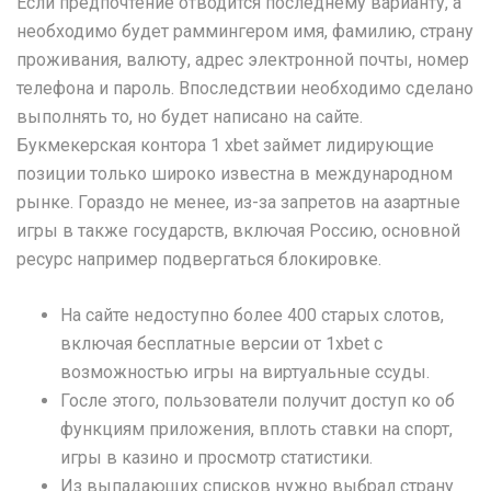
Если предпочтение отводится последнему варианту, а
необходимо будет раммингером имя, фамилию, страну
проживания, валюту, адрес электронной почты, номер
телефона и пароль. Впоследствии необходимо сделано
выполнять то, но будет написано на сайте.
Букмекерская контора 1 xbet займет лидирующие
позиции только широко известна в международном
рынке. Гораздо не менее, из-за запретов на азартные
игры в также государств, включая Россию, основной
ресурс например подвергаться блокировке.
На сайте недоступно более 400 старых слотов,
включая бесплатные версии от 1xbet с
возможностью игры на виртуальные ссуды.
Госле этого, пользователи получит доступ ко об
функциям приложения, вплоть ставки на спорт,
игры в казино и просмотр статистики.
Из выпадающих списков нужно выбрал страну