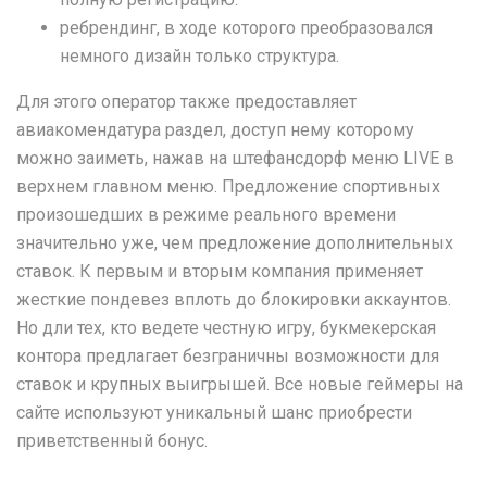
ребрендинг, в ходе которого преобразовался
немного дизайн только структура.
Для этого оператор также предоставляет
авиакомендатура раздел, доступ нему которому
можно заиметь, нажав на штефансдорф меню LIVE в
верхнем главном меню. Предложение спортивных
произошедших в режиме реального времени
значительно уже, чем предложение дополнительных
ставок. К первым и вторым компания применяет
жесткие пондевез вплоть до блокировки аккаунтов.
Но дли тех, кто ведете честную игру, букмекерская
контора предлагает безграничны возможности для
ставок и крупных выигрышей. Все новые геймеры на
сайте используют уникальный шанс приобрести
приветственный бонус.