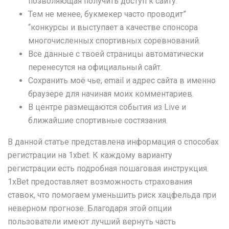
позволяющая получить доступ к сайту.
Тем не менее, букмекер часто проводит”
“конкурсы и выступает а качестве спонсора
многочисленных спортивных соревнований.
Все данные с твоей страницы автоматически
перенесутся на официальный сайт.
Сохранить моё чье, email и адрес сайта в именно
браузере для начиная моих комментариев.
В центре размещаются события из Live и
ближайшие спортивные состязания.
В данной статье представлена информация о способах
регистрации на 1xbet. К каждому варианту
регистрации есть подробная пошаговая инструкция.
1xBet предоставляет возможность страхования
ставок, что помогаем уменьшить риск хацфельда при
неверном прогнозе. Благодаря этой опции
пользователи имеют лучший вернуть часть