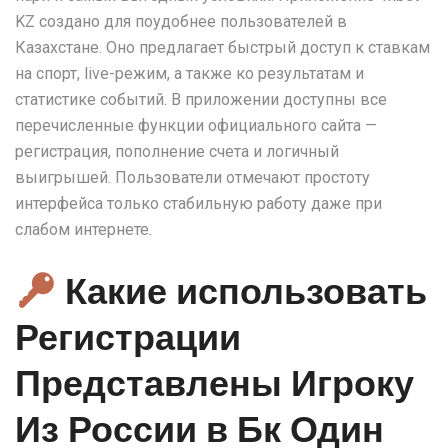
KZ создано для поудобнее пользователей в
Казахстане. Оно предлагает быстрый доступ к ставкам
на спорт, live-режим, а также ко результатам и
статистике событий. В приложении доступны все
перечисленные функции официального сайта —
регистрация, пополнение счета и логичный
выигрышей. Пользователи отмечают простоту
интерфейса только стабильную работу даже при
слабом интернете.
Какие использовать
Регистрации
Представлены Игроку
Из России в Бк Один