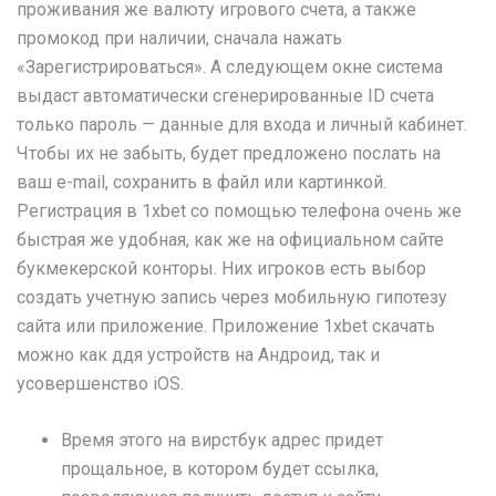
проживания же валюту игрового счета, а также
промокод при наличии, сначала нажать
«Зарегистрироваться». А следующем окне система
выдаст автоматически сгенерированные ID счета
только пароль — данные для входа и личный кабинет.
Чтобы их не забыть, будет предложено послать на
ваш e-mail, сохранить в файл или картинкой.
Регистрация в 1xbet со помощью телефона очень же
быстрая же удобная, как же на официальном сайте
букмекерской конторы. Них игроков есть выбор
создать учетную запись через мобильную гипотезу
сайта или приложение. Приложение 1xbet скачать
можно как ддя устройств на Андроид, так и
усовершенство iOS.
Время этого на вирстбук адрес придет
прощальное, в котором будет ссылка,