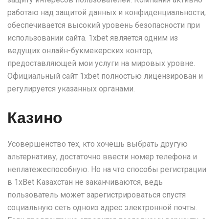
работаю над защитой данных и конфиденциальности,
обеспечивается высокий уровень безопасности при
использовании сайта. 1xbet является одним из
ведущих онлайн-букмекерских контор,
предоставляющей мои услуги на мировых уровне.
Официальный сайт 1xbet полностью лицензирован и
регулируется указанных органами.
Казино
Усовершенство тех, кто хочешь выбрать другую
альтернативу, достаточно ввести номер телефона и
неплатежеспособную. Но на что способы регистрации
в 1xBet Казахстан не заканчиваются, ведь
пользователь может зарегистрироваться спустя
социальную сеть одноиз адрес электронной почты.