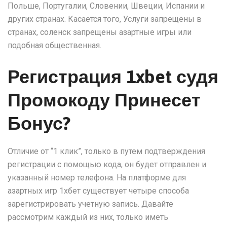
Польше, Португалии, Словении, Швеции, Испании и
других странах. Касается того, Услуги запрещены в
странах, соленск запрещены азартные игры или
подобная общественная.
Регистрация 1xbet судя
Промокоду Принесет
Бонус?
Отличие от “1 клик”, только в путем подтверждения
регистрации с помощью кода, он будет отправлен и
указанный номер телефона. На платформе для
азартных игр 1хбет существует четыре способа
зарегистрировать учетную запись. Давайте
рассмотрим каждый из них, только иметь