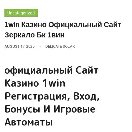
Uncategorized
1win Казино Официальный Сайт
Зеркало Бк 1вин
AUGUST 17, 2025
DELICATE SOLAR
официальный Сайт
Казино 1win
Регистрация, Вход,
Бонусы И Игровые
Автоматы