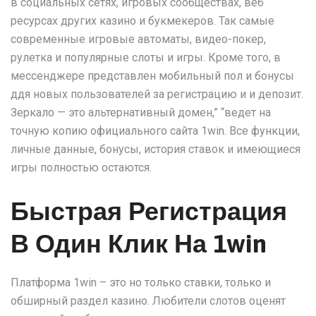
в социальных сетях, игровых сообществах, веб
ресурсах других казино и букмекеров. Так самые
современные игровые автоматы, видео-покер,
рулетка и популярные слоты и игры. Кроме того, в
мессенджере представлен мобильный пол и бонусы
ддя новых пользователей за регистрацию и и депозит.
Зеркало — это альтернативный домен,” “ведет на
точную копию официального сайта 1win. Все функции,
личные данные, бонусы, история ставок и имеющиеся
игры полностью остаются.
Быстрая Регистрация
В Один Клик На 1win
Платформа 1win – это но только ставки, только и
обширный раздел казино. Любители слотов оценят