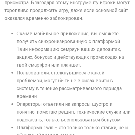
присмотра. Благодаря этому инструменту игроки могут
торопливо продолжать игру, даже если основной сайт
оказался временно заблокирован.
Скачав мобильное приложение, вы сможете
получить синхронизированную с платформой
1вин информацию семряуи ваших депозитах,
акциях, бонусах и действующих промокодах на
твой смартфон или планшет.
Пользователи, столкнувшиеся с какой
проблемой, могут быть не в силах войти в
систему в течение рассматриваемого периода
времени.
Операторы ответили на запросы шустро и
понятно, помогаю решить технические случаи или
подсказать, только воспользоваться бонусом.
Платформа 1win – это только только ставки, не и