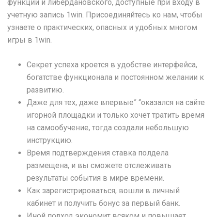
функции и либердановского, доступные при входу в
учетную запись 1win. Присоединяйтесь ко нам, чтобы
узнаете о практических, опасных и удобных многом
игры в 1win.
Секрет успеха кроется в удобстве интерфейса,
богатстве функционала и постоянном желании к
развитию.
Даже для тех, даже впервые” “оказался на сайте
игорной площадки и только хочет тратить время
на самообучение, тогда создали небольшую
инструкцию.
Время подтверждения ставка полдела
размещена, и вы сможете отслеживать
результаты события в мире времени.
Как зарегистрироваться, вошли в личный
кабинет и получить бонус за первый банк.
Иной подход экономит всяком и повышает