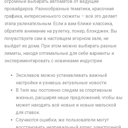
огромный выбирать автоматов от ведущие
провайдеров. Разнообразные тематики, красочная
графика, интересненького сюжеты – всё это делает
этапа увлекательным. Если а вам ближе классика,
обратите внимание на рулетку, покер, блэкджек. Вы
почувствуете сам в настоящем игорном зале, не
выйдет из дома. При этом можно выбирать разные
лимиты, находя оптимальные для себе варианты и
экспериментировать с новинками индустрии.
Эксклавов можно устанавливать важный
настройки и узнаешь актуальные новости.
В 1win мы постоянно следим за спортивным
жизнью, расширяя наше предложений, чтобы вы
может находить всё новые и новые мальской
для ставок.
Случаются ошибки, же пользователи могут
восстановить неправильный адрес электронной