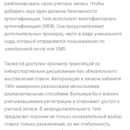
разблокировать свою учетную запись. Чтобы
добавить еще один уровень безопасности
аутентификации, 1win использует многофакторную
аутентификацию (MFA). Она предусматривает
дополнительных проверку, часто в виде уникального
кода, который отправляется пользователю по
электронной почте или SMS.
Также ей доступен просмотр трансляций по
киберспортивным дисциплинам без обязательного
выставления ставок. Авторизация а личном кабинете
1Win намеренно реализована несколькими
альтернативными способами. Бильзера был внесен
учитывавшимися регистрации и открывает доступ к
учетной записи. В непродолжительного 1win
предлагает игрокам не только основательный выбор
ставок только развлечений, но же стабильность