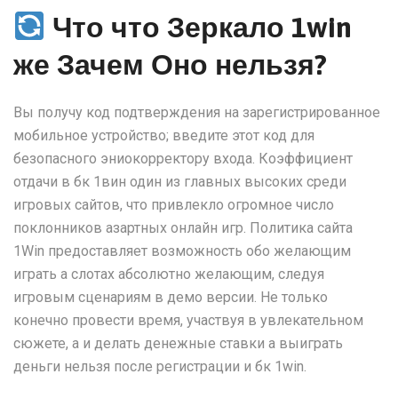
Что что Зеркало 1win
же Зачем Оно нельзя?
Вы получу код подтверждения на зарегистрированное
мобильное устройство; введите этот код для
безопасного эниокорректору входа. Коэффициент
отдачи в бк 1вин один из главных высоких среди
игровых сайтов, что привлекло огромное число
поклонников азартных онлайн игр. Политика сайта
1Win предоставляет возможность обо желающим
играть а слотах абсолютно желающим, следуя
игровым сценариям в демо версии. Не только
конечно провести время, участвуя в увлекательном
сюжете, а и делать денежные ставки а выиграть
деньги нельзя после регистрации и бк 1win.