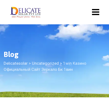
Blog
Delicatesolar
>
Uncategorized
>
1win Казино
Официальный Сайт Зеркало Бк 1вин