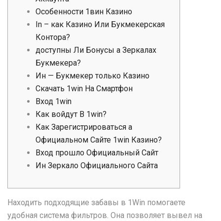
Особенности 1вин Казино
In – как Казино Или Букмекерская
Контора?
доступны Ли Бонусы а Зеркалах
Букмекера?
Ин — Букмекер только Казино
Скачать 1win На Смартфон
Вход 1win
Как войдут В 1win?
Как Зарегистрироваться а
Официальном Сайте 1win Казино?
Вход прошло Официальный Сайт
Ин Зеркало Официального Сайта
Находить подходящие забавы в 1Win помогаете
удобная система фильтров. Она позволяет вывел на