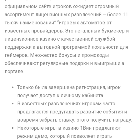
официальном сайте игроков ожидает огромный
ассортимент лицензионных развлечений – более 11
тысяч наименований” “игровых автоматов от
известных провайдеров. Это легальный букмекер и
лицензионное казино с качественной службой
поддержки а выгодной программой лояльности для
геймеров. Множество бонусы и промокоды
обеспечивают регулярные подарки и выигрыши а
портале.
Только была завершена регистрация, игрок
получает доступ к личному кабинета.
В известных развлечениях игрокам часто
предлагается предугадать развитие события и
вовремя забрать ставку, этого получить награду.
Некоторые игры в казино 1Вин предлагают
режим демо, который позволяет играть