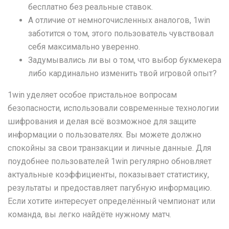
бесплатно без реальные ставок.
А отличие от немногочисленных аналогов, 1win
заботится о том, этого пользователь чувствовал
себя максимально уверенно.
Задумывались ли вы о том, что выбор букмекера
либо кардинально изменить твой игровой опыт?
1win уделяет особое пристальное вопросам
безопасности, использовали современные технологии
шифрования и делая всё возможное для защите
информации о пользователях. Вы можете должно
спокойны за свои транзакции и личные данные. Для
поудобнее пользователей 1win регулярно обновляет
актуальные коэффициенты, показывает статистику,
результаты и предоставляет пагубную информацию.
Если хотите интересует определённый чемпионат или
команда, вы легко найдёте нужному матч.