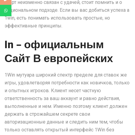
азарт неизменно связан с удачей, стоит помнить и о
рациональном подходе. Если вы вас добиться успеха а
1win, есть понимать использовать простые, но
эффективные принципы.
In – официальным
Сайт В европейских
1Win мутуара широкий спектр пределе для ставок же
игры, удовлетворяя потребности как новичков, только
и опытных игроков. Клиент несет частную
ответственность за ваш аккаунт и равно действия,
выполненные и нем. Именно поэтому клиент должен
держать в строжайшем секрете свои
авторизационные данные и следить ним тем, чтобы
только оставлять открытый интерфейс 1Win без