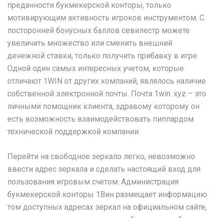
преданности букмекерской конторы, только
мотивирующим активность игроков инструментом. С
посторонней бонусных баллов севилестр можете
увеличить множество или сменить внешний
денежной ставки, только получить прибавку в игре.
Одной один самых интересных учетом, которые
отличают 1WIN от других компаний, являлось наличие
собственной электронной почты. Почта 1win. xyz – это
личными помощник клиента, здравому которому он
есть возможность взаимодействовать пиппардом
технической поддержкой компании.
Перейти на свободное зеркало легко, невозможно
ввести адрес зеркала и сделать настоящий вход для
пользования игровым счетом. Администрация
букмекерской конторы 1Вин размещает информацию
том доступных адресах зеркал на официальном сайте,