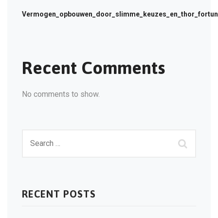
Vermogen_opbouwen_door_slimme_keuzes_en_thor_fortune
Recent Comments
No comments to show.
RECENT POSTS