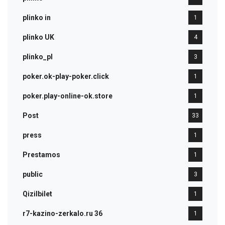
plinko in
1
plinko UK
4
plinko_pl
3
poker.ok-play-poker.click
1
poker.play-online-ok.store
1
Post
33
press
1
Prestamos
1
public
3
Qizilbilet
1
r7-kazino-zerkalo.ru 36
1