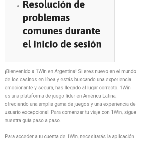
Resolución de
problemas
comunes durante
el inicio de sesión
¡Bienvenido a 1Win en Argentina! Si eres nuevo en el mundo
de los casinos en línea y estás buscando una experiencia
emocionante y segura, has llegado al lugar correcto. 1Win
es una plataforma de juego líder en América Latina,
ofreciendo una amplia gama de juegos y una experiencia de
usuario excepcional. Para comenzar tu viaje con 1Win, sigue
nuestra guía paso a paso.
Para acceder a tu cuenta de 1Win, necesitarás la aplicación