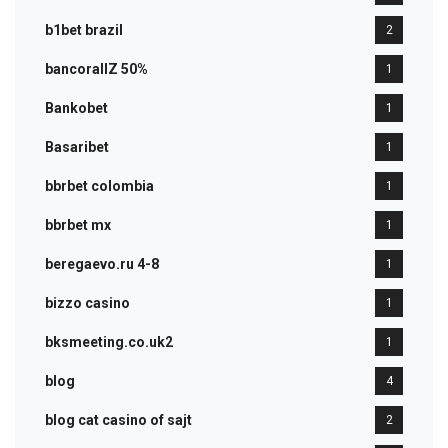
b1bet brazil
2
bancorallZ 50%
1
Bankobet
1
Basaribet
1
bbrbet colombia
1
bbrbet mx
1
beregaevo.ru 4-8
1
bizzo casino
1
bksmeeting.co.uk2
1
blog
4
blog cat casino of sajt
2