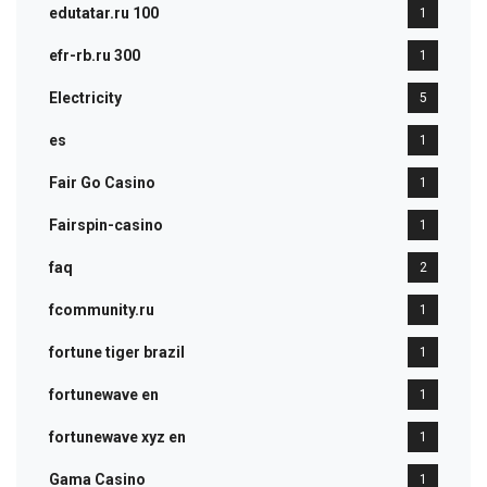
edutatar.ru 100
1
efr-rb.ru 300
1
Electricity
5
es
1
Fair Go Casino
1
Fairspin-casino
1
faq
2
fcommunity.ru
1
fortune tiger brazil
1
fortunewave en
1
fortunewave xyz en
1
Gama Casino
1