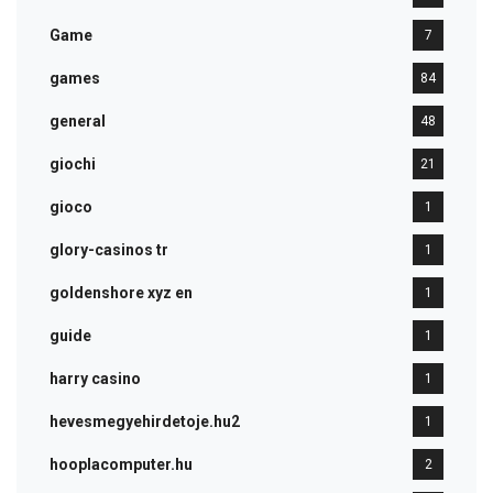
Game
7
games
84
general
48
giochi
21
gioco
1
glory-casinos tr
1
goldenshore xyz en
1
guide
1
harry casino
1
hevesmegyehirdetoje.hu2
1
hooplacomputer.hu
2