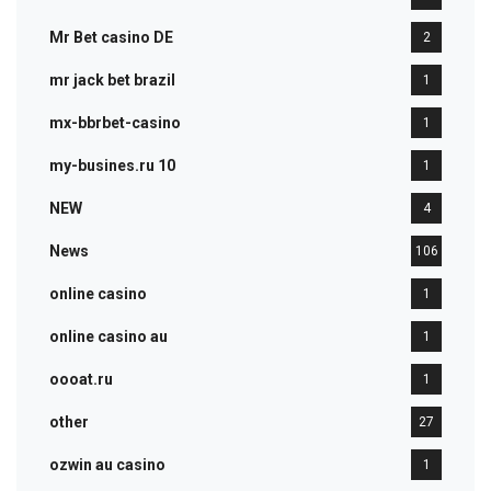
Mr Bet casino DE
2
mr jack bet brazil
1
mx-bbrbet-casino
1
my-busines.ru 10
1
NEW
4
News
106
online casino
1
online casino au
1
oooat.ru
1
other
27
ozwin au casino
1