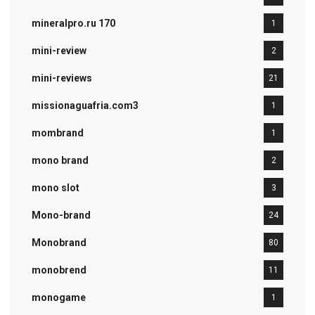
mineralpro.ru 170
1
mini-review
2
mini-reviews
21
missionaguafria.com3
1
mombrand
1
mono brand
2
mono slot
3
Mono-brand
24
Monobrand
80
monobrend
11
monogame
1