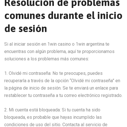
Resolución de problemas
comunes durante el inicio
de sesión
Si al iniciar sesión en 1win casino o 1win argentina te
encuentras con algún problema, aquí te proporcionamos
soluciones a los problemas más comunes:
1. Olvidé mi contraseña: No te preocupes, puedes
recuperarla a través de la opción “Olvidé mi contraseña” en
la página de inicio de sesión. Se te enviará un enlace para
restablecer tu contraseña a tu correo electrónico registrado.
2. Mi cuenta está bloqueada: Si tu cuenta ha sido
bloqueada, es probable que hayas incumplido las
condiciones de uso del sitio. Contacta al servicio de