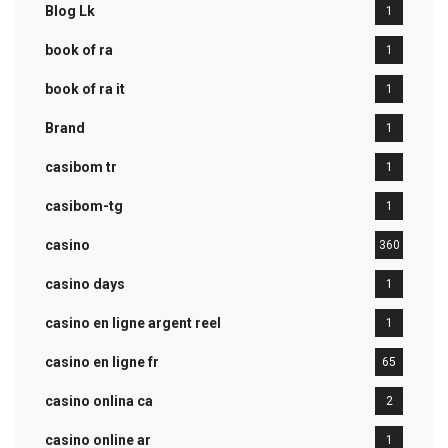
Blog Lk
1
book of ra
1
book of ra it
1
Brand
1
casibom tr
1
casibom-tg
1
casino
360
casino days
1
casino en ligne argent reel
1
casino en ligne fr
65
casino onlina ca
2
casino online ar
1