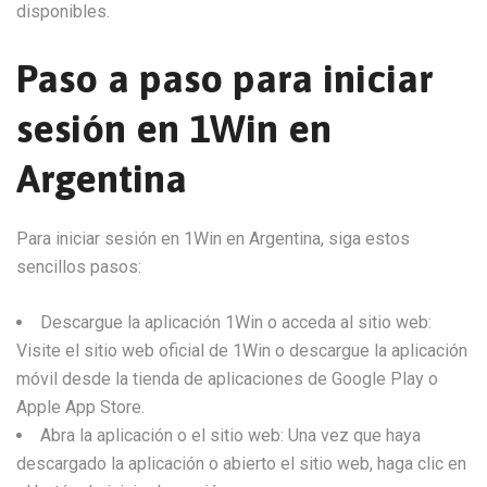
disponibles.
Paso a paso para iniciar
sesión en 1Win en
Argentina
Para iniciar sesión en 1Win en Argentina, siga estos
sencillos pasos:
Descargue la aplicación 1Win o acceda al sitio web:
Visite el sitio web oficial de 1Win o descargue la aplicación
móvil desde la tienda de aplicaciones de Google Play o
Apple App Store.
Abra la aplicación o el sitio web: Una vez que haya
descargado la aplicación o abierto el sitio web, haga clic en