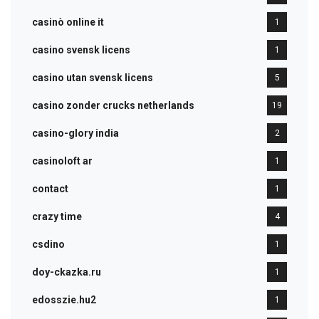
casinò online it
1
casino svensk licens
1
casino utan svensk licens
5
casino zonder crucks netherlands
19
casino-glory india
2
casinoloft ar
1
contact
1
crazy time
4
csdino
1
doy-ckazka.ru
1
edosszie.hu2
1