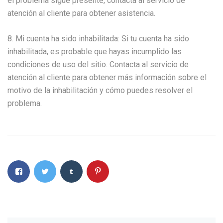
el problema sigue presente, contacta al servicio de
atención al cliente para obtener asistencia.
8. Mi cuenta ha sido inhabilitada: Si tu cuenta ha sido
inhabilitada, es probable que hayas incumplido las
condiciones de uso del sitio. Contacta al servicio de
atención al cliente para obtener más información sobre el
motivo de la inhabilitación y cómo puedes resolver el
problema.