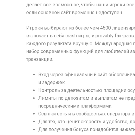
делает всё возможное, чтобы наши игроки все
если основной сайт временно недоступен.
Игроки выбирают из более чем 4500 лицензиро
включает в себя crash игры, и provably fair-р
каждого результата вручную. Международная
набор современных функций для любителей аз
транзакции.
Вход через официальный сайт обеспечивае
и задержек.
Контроль за деятельностью площадки осуще
Лимиты по депозитам и выплатам не пре
посредническими платформами.
Ссылки есть и в сообществах оператора в
Для тех, кто ценит скорость и удобство, 
Для получения бонуса понадобится нажать