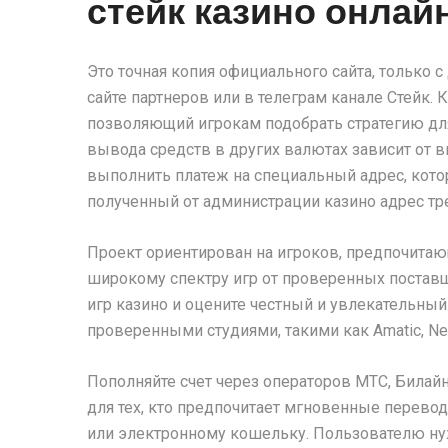
стейк казино онла
Это точная копия официального сайта, только 
сайте партнеров или в телеграм канале Стейк
позволяющий игрокам подобрать стратегию для
вывода средств в других валютах зависит от в
выполнить платеж на специальный адрес, кот
полученный от администрации казино адрес тр
Проект ориентирован на игроков, предпочитаю
широкому спектру игр от проверенных постав
игр казино и оцените честный и увлекательный 
проверенными студиями, такими как Amatic, NetE
Пополняйте счет через операторов МТС, Билайн
для тех, кто предпочитает мгновенные перевод
или электронному кошельку. Пользователю нуж