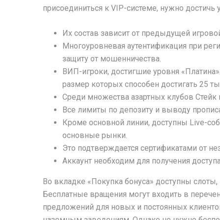
присоединиться к VIP-системе, нужно достичь у
Их состав зависит от предыдущей игровой
Многоуровневая аутентификация при рег
защиту от мошенничества.
ВИП-игроки, достигшие уровня «Платина»
размер которых способен достигать 25 ты
Среди множества азартных клубов Стейк
Все лимиты по депозиту и выводу пропис
Кроме основной линии, доступны Live-соб
основные рынки.
Это подтверждается сертификатами от не
Аккаунт необходим для получения доступа
Во вкладке «Покупка бонуса» доступны слоты
Бесплатные вращения могут входить в перечен
предложений для новых и постоянных клиенто
наземным заведениям. Однако не нужно беспок