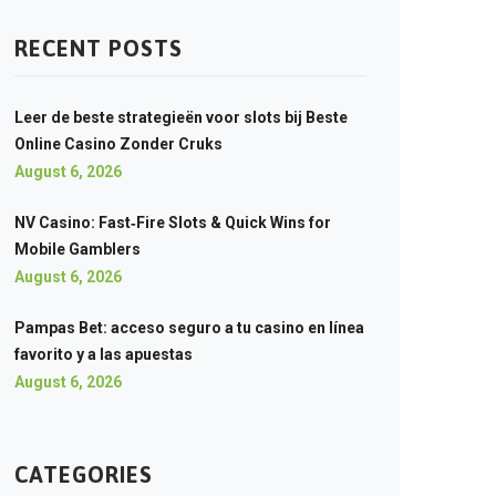
RECENT POSTS
Leer de beste strategieën voor slots bij Beste
Online Casino Zonder Cruks
August 6, 2026
NV Casino: Fast‑Fire Slots & Quick Wins for
Mobile Gamblers
August 6, 2026
Pampas Bet: acceso seguro a tu casino en línea
favorito y a las apuestas
August 6, 2026
CATEGORIES