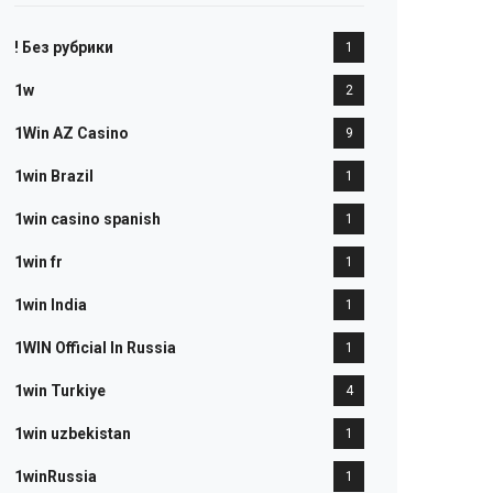
! Без рубрики
1
1w
2
1Win AZ Casino
9
1win Brazil
1
1win casino spanish
1
1win fr
1
1win India
1
1WIN Official In Russia
1
1win Turkiye
4
1win uzbekistan
1
1winRussia
1