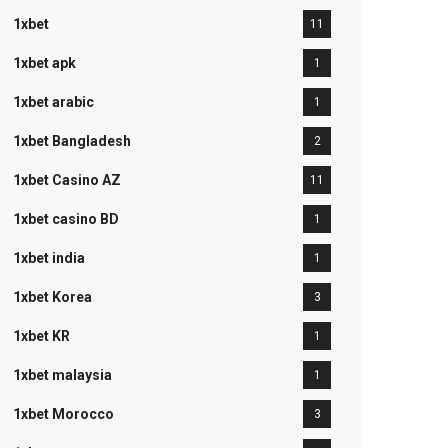
1xbet
11
1xbet apk
1
1xbet arabic
1
1xbet Bangladesh
2
1xbet Casino AZ
11
1xbet casino BD
1
1xbet india
1
1xbet Korea
3
1xbet KR
1
1xbet malaysia
1
1xbet Morocco
3