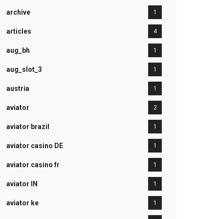
archive
1
articles
4
aug_bh
1
aug_slot_3
1
austria
1
aviator
2
aviator brazil
1
aviator casino DE
1
aviator casino fr
1
aviator IN
1
aviator ke
1