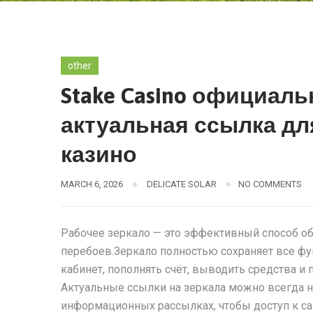
other
Stake Casino официал
актуальная ссылка дл
казино
MARCH 6, 2026
DELICATE SOLAR
NO COMMENTS
Рабочее зеркало — это эффективный способ о
перебоев.Зеркало полностью сохраняет все фу
кабинет, пополнять счёт, выводить средства 
Актуальные ссылки на зеркала можно всегда н
информационных рассылках, чтобы доступ к са