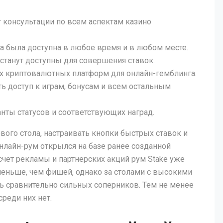
консультации по всем аспектам казино
ра была доступна в любое время и в любом месте.
 станут доступны для совершения ставок.
ых криптовалютных платформ для онлайн-гемблинга.
ь доступ к играм, бонусам и всем остальным
нты статусов и соответствующих наград.
го стола, настраивать кнопки быстрых ставок и
нлайн-рум открылся на базе ранее созданной
счет рекламы и партнерских акций рум Stake уже
меньше, чем фишей, однако за столами с высокими
ть сравнительно сильных соперников. Тем не менее
реди них нет.