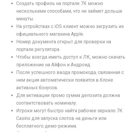
Создать профиль на портале 7К можно
несколькими способами, что не займет дольше
минуты.
На устройствах с iOS клиент можно загрузить из
официального магазина Apple.
Номер документа открыт для проверки на
портале регулятора.
Чтобы всегда иметь доступ к ЛК, можно скачать
приложение на Айфон и Андроид.
После успешного ввода промокода, связанная с
ним акция автоматически появится в блоке
активных бонусов.
Для активации промо сумма депозита должна
соответствовать номиналу.
Игроки могут быстро найти рабочее зеркало 7К
Casino для запуска слотов на деньги или
бесплатного демо-режима.