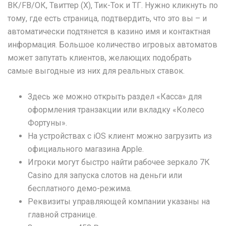
ВК/FB/ОК, Твиттер (Х), Тик-Ток и ТГ. Нужно кликнуть по
тому, где есть страница, подтвердить, что это вы – и
автоматически подтянется в казино имя и контактная
информация. Большое количество игровых автоматов
может запутать клиентов, желающих подобрать
самые выгодные из них для реальных ставок.
Здесь же можно открыть раздел «Касса» для
оформления транзакции или вкладку «Колесо
Фортуны».
На устройствах с iOS клиент можно загрузить из
официального магазина Apple.
Игроки могут быстро найти рабочее зеркало 7К
Casino для запуска слотов на деньги или
бесплатного демо-режима.
Реквизиты управляющей компании указаны на
главной странице.