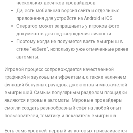
нескольких десятков провайдеров.
Да, есть мобильная версия сайта и отдельные
приложения для устройств на Android и iOS.
Оператор может запрашивать у игроков фото
документов для подтверждения личности.
Поэтому когда не получается взять выигрыш в
стиле “набега”, использую уже отмеченные ранее
автоматы.
Игровой процесс сопровождается качественной
графикой и звуковыми эффектами, а также наличием
функций бонусных раундов, джекпотов и множителей
выигрышей. Самым популярным разделом площадки
являются игровые автоматы. Мировые провайдеры
смогли создать разнообразный софт на любой опыт
пользователей, тематику и показатель выигрыша.
Есть семь уровней, первый из которых присваивается