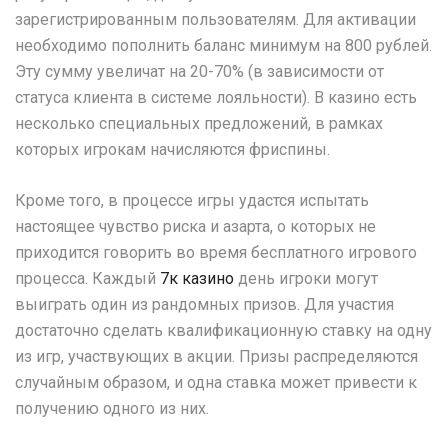
зарегистрированным пользователям. Для активации
необходимо пополнить баланс минимум на 800 рублей.
Эту сумму увеличат на 20-70% (в зависимости от
статуса клиента в системе лояльности). В казино есть
несколько специальных предложений, в рамках
которых игрокам начисляются фриспины.
Кроме того, в процессе игры удастся испытать
настоящее чувство риска и азарта, о которых не
приходится говорить во время бесплатного игрового
процесса. Каждый
7к казино
день игроки могут
выиграть один из рандомных призов. Для участия
достаточно сделать квалификационную ставку на одну
из игр, участвующих в акции. Призы распределяются
случайным образом, и одна ставка может привести к
получению одного из них.