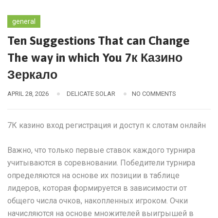
general
Ten Suggestions That can Change
The way in which You 7к Казино
Зеркало
APRIL 28, 2026
DELICATE SOLAR
NO COMMENTS
7К казино вход регистрация и доступ к слотам онлайн
Важно, что только первые ставок каждого турнира
учитываются в соревновании. Победители турнира
определяются на основе их позиции в таблице
лидеров, которая формируется в зависимости от
общего числа очков, накопленных игроком. Очки
начисляются на основе множителей выигрышей в