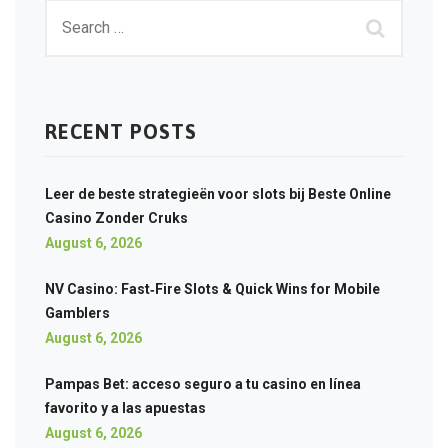
RECENT POSTS
Leer de beste strategieën voor slots bij Beste Online
Casino Zonder Cruks
August 6, 2026
NV Casino: Fast‑Fire Slots & Quick Wins for Mobile
Gamblers
August 6, 2026
Pampas Bet: acceso seguro a tu casino en línea
favorito y a las apuestas
August 6, 2026