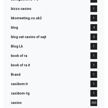
bizzo casino
1
bksmeeting.co.uk2
1
blog
4
blog cat casino of sajt
2
Blog Lk
1
book of ra
1
book of ra it
1
Brand
1
casibom tr
1
casibom-tg
1
casino
360