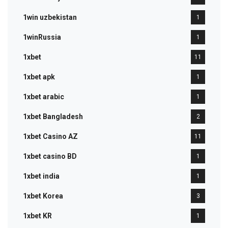
1win uzbekistan
1
1winRussia
1
1xbet
11
1xbet apk
1
1xbet arabic
1
1xbet Bangladesh
2
1xbet Casino AZ
11
1xbet casino BD
1
1xbet india
1
1xbet Korea
3
1xbet KR
1