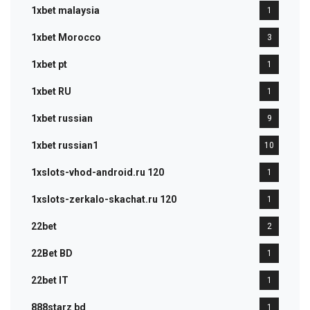
1xbet malaysia
1
1xbet Morocco
3
1xbet pt
1
1xbet RU
1
1xbet russian
9
1xbet russian1
10
1xslots-vhod-android.ru 120
1
1xslots-zerkalo-skachat.ru 120
1
22bet
2
22Bet BD
1
22bet IT
1
888starz bd
1