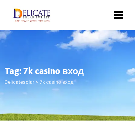
Tag: 7k casino вход
Delicatesolar
>
7k casino вход