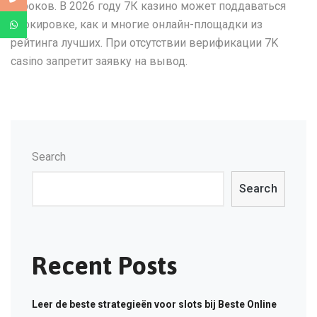
игроков. В 2026 году 7К казино может поддаваться
блокировке, как и многие онлайн-площадки из
рейтинга лучших. При отсутствии верификации 7K
casino запретит заявку на вывод.
Search
Search
Recent Posts
Leer de beste strategieën voor slots bij Beste Online