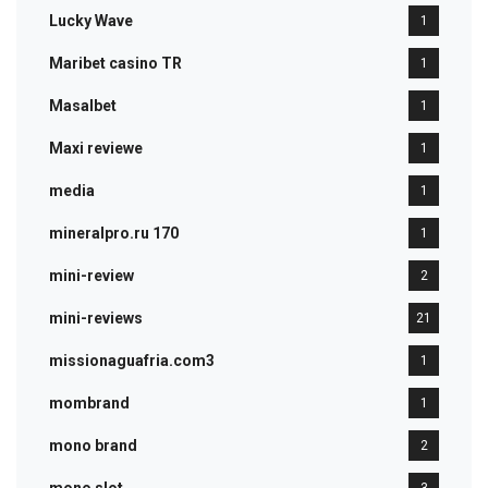
Lucky Wave
1
Maribet casino TR
1
Masalbet
1
Maxi reviewe
1
media
1
mineralpro.ru 170
1
mini-review
2
mini-reviews
21
missionaguafria.com3
1
mombrand
1
mono brand
2