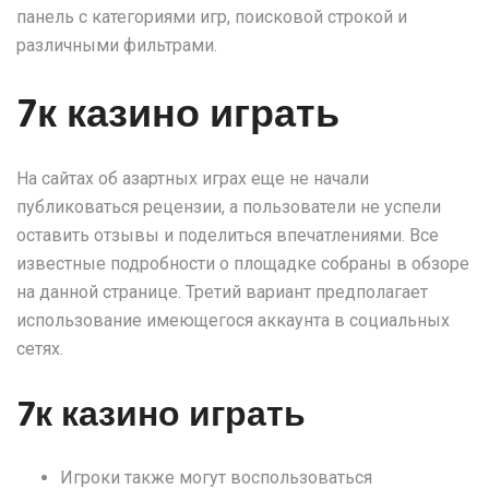
панель с категориями игр, поисковой строкой и
различными фильтрами.
7к казино играть
На сайтах об азартных играх еще не начали
публиковаться рецензии, а пользователи не успели
оставить отзывы и поделиться впечатлениями. Все
известные подробности о площадке собраны в обзоре
на данной странице. Третий вариант предполагает
использование имеющегося аккаунта в социальных
сетях.
7к казино играть
Игроки также могут воспользоваться