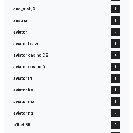
aug_slot_3
1
austria
1
aviator
2
aviator brazil
1
aviator casino DE
1
aviator casino fr
1
aviator IN
1
aviator ke
1
aviator mz
1
aviator ng
2
b1bet BR
2