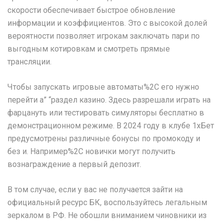
скорости обеспечивает быстрое обновление
информации и коэффициентов. Это с высокой долей
вероятности позволяет игрокам заключать пари по
выгодным котировкам и смотреть прямые
трансляции.
Чтобы запускать игровые автоматы%2C его нужно
перейти а” “раздел казино. Здесь разрешали играть на
фарцануть или тестировать симуляторы бесплатно в
демонстрационном режиме. В 2024 году в клубе 1хБет
предусмотрены различные бонусы по промокоду и
без и. Например%2C новички могут получить
вознаграждение а первый депозит.
В том случае, если у вас не получается зайти на
официальный ресурс БК, воспользуйтесь легальным
зеркалом в РФ. Не обошли вниманием чиновники из