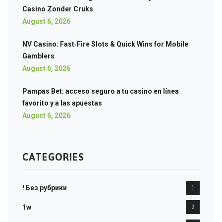
Casino Zonder Cruks
August 6, 2026
NV Casino: Fast‑Fire Slots & Quick Wins for Mobile
Gamblers
August 6, 2026
Pampas Bet: acceso seguro a tu casino en línea
favorito y a las apuestas
August 6, 2026
CATEGORIES
! Без рубрики
1
1w
2