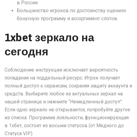
в России.
Большинство игроков по достоинству оценило
бонусную программу и ассортимент слотов.
1xbet зеркало на
сегодня
Соблюдение инструкции исключает вероятность
попадания на поддельный ресурс. Игрок получает
полный доступ к сервисам, сохраняя защиту аккаунта и
средств. Выберите любое из актуальных зеркал на
нашей странице и нажмите “Немедленный доступ”.
Если одно зеркало не открывается, попробуйте другое
из списка. Программа лояльности, функционирующая
в 1хбет, состоит из восьми статусов (от Медного до
Статуса VIP).