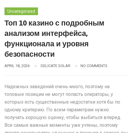
Uncategorized
Топ 10 казино с подробным
анализом интерфейса,
функционала и уровня
безопасности
APRIL 18, 2026
DELICATE SOLAR
NO COMMENTS
Надежных заведений очень много, поэтому на
топовые позиции не могут попасть операторы, у
которых есть существенные недостатки хотя бы по
одному критерию. По всем параметрам нужно
получать хорошую оценку, чтобы выбиться вперед.
Все самые важные моменты уже учтены, поэтому
просто основываясь на оценке и позиции в списке, вы