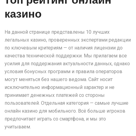
казино
На данной странице представлены 10 лучших
легальных казино, проверенных экспертами редакции
по ключевым критериям — от наличия лицензии до
качества технической поддержки. Мы прилагаем все
усилия для поддержания актуальности данных, однако
условия бонусных программ и правила операторов
могут меняться без нашего ведома. Сайт носит
исключительно информационный характер и не
принимает денежных платежей со стороны
пользователей. Отдельная категория — самые лучшие
онлайн казино для мобильного. Всё больше игроков
предпочитает играть со смартфона, и мы это
учитываем.