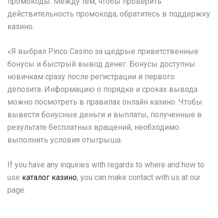
промокоды. Между тем, чтобы проверить
действительность промокода, обратитесь в поддержку
казино.
«Я выбрал Pinco Casino за щедрые приветственные
бонусы и быстрый вывод денег. Бонусы доступны
новичкам сразу после регистрации и первого
депозита. Информацию о порядке и сроках вывода
можно посмотреть в правилах онлайн казино. Чтобы
вывести бонусные деньги и выплаты, полученные в
результате бесплатных вращений, необходимо
выполнить условия отыгрыша.
If you have any inquiries with regards to where and how to
use
каталог казино
, you can make contact with us at our
page.