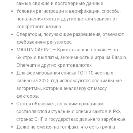
самые свежие и достоверные данные.
Условия регистрации и верификации, способы
пополнения счета и другие детали зависят от
конкретного казино.
Операторы, получающие разрешения, отвечают
требованиям регулятора.
MARTIN CASINO – Крипто казино онлайн — это
быстрые выплаты, анонимность и игра на Bitcoin,
Ethereum и других криптовалютах.
Для формирования списка ТОП 10 честных
казино за 2025 год используются специальные
алгоритмы, которые анализируют массу
факторов.
Статья объясняет, по каким принципам
составляются актуальные списки сайтов в РФ,
странах СНГ и государствах дальнего зарубежья.
Даже не смотря на тот факт, что есть группа