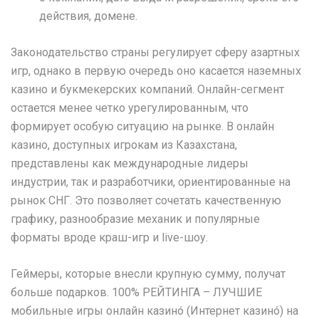
действия, домене.
Законодательство страны регулирует сферу азартных
игр, однако в первую очередь оно касается наземных
казино и букмекерских компаний. Онлайн-сегмент
остается менее четко урегулированным, что
формирует особую ситуацию на рынке. В онлайн
казино, доступных игрокам из Казахстана,
представлены как международные лидеры
индустрии, так и разработчики, ориентированные на
рынок СНГ. Это позволяет сочетать качественную
графику, разнообразие механик и популярные
форматы вроде краш-игр и live-шоу.
Геймеры, которые внесли крупную сумму, получат
больше подарков. 100% РЕЙТИНГА – ЛУЧШИЕ
мобильные игры онлайн казинó (Интернет казинó) на