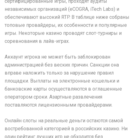
сертифицированные игры, проходят аудиты
независимых организаций (eCOGRA, iTech Labs) и
обеспечивают высокий RTP. В таблице ниже собраны
топовые провайдеры, их особенности и популярные
игры. Некоторые казино проводят слот-турниры и
соревнования в лайв-играх.
Аккаунт игрока не может быть заблокирован
администрацией без веских причин. Санкции она
вправе наложить только за нарушение правил
площадки. Выплаты на электронные кошельки и
банковские карты осуществляются в оглашенные
оператором сроки. Азартные развлечения
поставляются лицензионными провайдерами.
Онлайн слоты на реальные деньги остаются самой
востребованной категорией в российских казино. Ни
один рейтинг лучших игр не обходится без