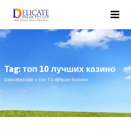
Tag: топ 10 лучших казино
Delicatesolar
>
топ 10 лучших казино