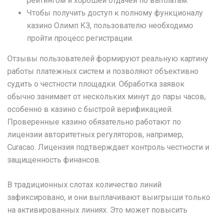
рейтингом и хорошей отдачей по выплатам.
Чтобы получить доступ к полному функционалу
казино Олимп КЗ, пользователю необходимо
пройти процесс регистрации.
Отзывы пользователей формируют реальную картину
работы платежных систем и позволяют объективно
судить о честности площадки. Обработка заявок
обычно занимает от нескольких минут до пары часов,
особенно в казино с быстрой верификацией.
Проверенные казино обязательно работают по
лицензии авторитетных регуляторов, например,
Curacao. Лицензия подтверждает контроль честности и
защищенность финансов.
В традиционных слотах количество линий
зафиксировано, и они выплачивают выигрыши только
на активированных линиях. Это может повысить