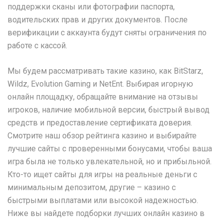
поддержки сканы или фотографии паспорта,
водительских прав и других документов. После
верификации с аккаунта будут сняты ограничения по
работе с кассой.
Мы будем рассматривать такие казино, как BitStarz,
Wildz, Evolution Gaming и NetEnt. Выбирая игорную
онлайн площадку, обращайте внимание на отзывы
игроков, наличие мобильной версии, быстрый вывод
средств и предоставление сертификата доверия.
Смотрите наш обзор рейтинга казино и выбирайте
лучшие сайты с проверенными бонусами, чтобы ваша
игра была не только увлекательной, но и прибыльной.
Кто-то ищет сайты для игры на реальные деньги с
минимальным депозитом, другие – казино с
быстрыми выплатами или высокой надежностью.
Ниже вы найдете подборки лучших онлайн казино в