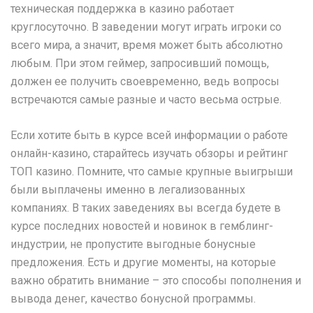
техническая поддержка в казино работает
круглосуточно. В заведении могут играть игроки со
всего мира, а значит, время может быть абсолютно
любым. При этом геймер, запросивший помощь,
должен ее получить своевременно, ведь вопросы
встречаются самые разные и часто весьма острые.
Если хотите быть в курсе всей информации о работе
онлайн-казино, старайтесь изучать обзоры и рейтинг
ТОП казино. Помните, что самые крупные выигрыши
были выплачены именно в легализованных
компаниях. В таких заведениях вы всегда будете в
курсе последних новостей и новинок в гемблинг-
индустрии, не пропустите выгодные бонусные
предложения. Есть и другие моменты, на которые
важно обратить внимание – это способы пополнения и
вывода денег, качество бонусной программы.