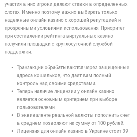
участия в них игроки делают ставки в определенных
слотах. Именно поэтому важно выбирать только
надежные онлайн казино с хорошей репутацией и
прозрачными условиями использования. Приоритет
при составлении рейтинга виртуальных казино
получили площадки с круглосуточной службой
поддержки.
Транзакции обрабатываются через защищенные
адреса кошельков, что дает вам полный
контроль над своими средствами.
Теперь наличие лицензии у онлайн казино
является основным критерием при выборе
пользователями.
В эквиваленте реальной валюты пополнить счет
в среднем позволяют на сумму от 100 рублей.
Лицензия для онлайн казино в Украине стоит 39