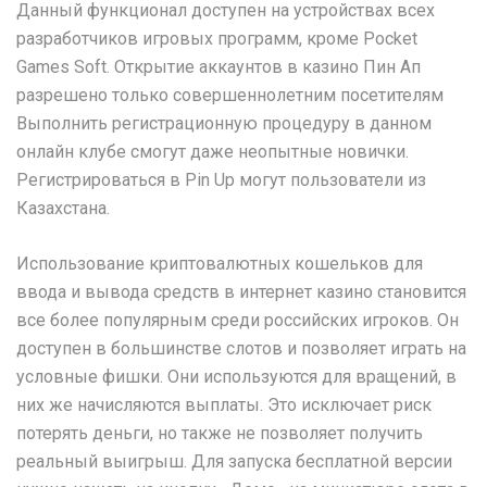
Данный функционал доступен на устройствах всех
разработчиков игровых программ, кроме Pocket
Games Soft. Открытие аккаунтов в казино Пин Ап
разрешено только совершеннолетним посетителям
Выполнить регистрационную процедуру в данном
онлайн клубе смогут даже неопытные новички.
Регистрироваться в Pin Up могут пользователи из
Казахстана.
Использование криптовалютных кошельков для
ввода и вывода средств в интернет казино становится
все более популярным среди российских игроков. Он
доступен в большинстве слотов и позволяет играть на
условные фишки. Они используются для вращений, в
них же начисляются выплаты. Это исключает риск
потерять деньги, но также не позволяет получить
реальный выигрыш. Для запуска бесплатной версии