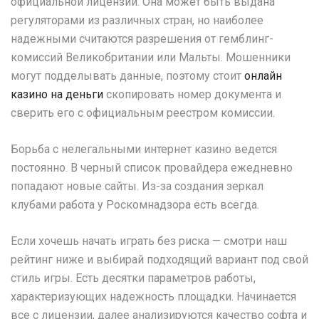
официальной лицензии. Она может быть выдана
регуляторами из различных стран, но наиболее
надежными считаются разрешения от гемблинг-
комиссий Великобритании или Мальты. Мошенники
могут подделывать данные, поэтому стоит
онлайн
казино на деньги
скопировать номер документа и
сверить его с официальным реестром комиссии.
Борьба с нелегальными интернет казино ведется
постоянно. В черный список провайдера ежедневно
попадают новые сайты. Из-за создания зеркал
клубами работа у Роскомнадзора есть всегда.
Если хочешь начать играть без риска — смотри наш
рейтинг ниже и выбирай подходящий вариант под свой
стиль игры. Есть десятки параметров работы,
характеризующих надежность площадки. Начинается
все с лицензии, далее анализируются качество софта и