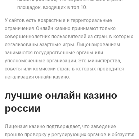
площадок, входящих в топ 10.
У сайтов есть возрастные и территориальные
ограничения. Онлайн казино принимают только
совершеннолетних пользователей из стран, в которых
легализованы азартные игры. Лицензированием
занимаются государственные органы или
уполномоченные организации. Это министерства,
советы или комиссии стран, в которых проводится
легализация онлайн казино.
лучшие онлайн казино
россии
Лицензия казино подтверждает, что заведение
прошло проверку у регулирующих органов и обязуется