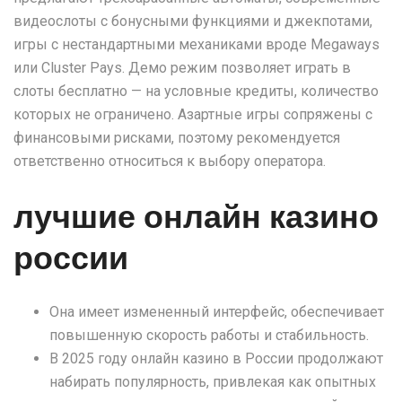
видеослоты с бонусными функциями и джекпотами,
игры с нестандартными механиками вроде Megaways
или Cluster Pays. Демо режим позволяет играть в
слоты бесплатно — на условные кредиты, количество
которых не ограничено. Азартные игры сопряжены с
финансовыми рисками, поэтому рекомендуется
ответственно относиться к выбору оператора.
лучшие онлайн казино
россии
Она имеет измененный интерфейс, обеспечивает
повышенную скорость работы и стабильность.
В 2025 году онлайн казино в России продолжают
набирать популярность, привлекая как опытных