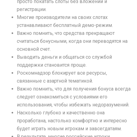
просто покатать слоты без вложений и
регистрации.
Многие производители на своих слотах
устанавливают бесплатный демо-режим.
Важно помнить, что средства прекращают
считаться бонусными, когда они переводятся на
основной счет.
Выводить деньги и общаться со службой
поддержки становится проще.
Роскомнадзор блокирует все ресурсы,
связанные с азартной тематикой.
Важно помнить, что для получения бонуса всегда
следует ознакомиться с условиями его
использования, чтобы избежать недоразумений.
Насколько глубоко и качественно она
проработана, настолько комфортно и интересно
будет играть новым игрокам и завсегдатаям.
В результате, многие российские игроки