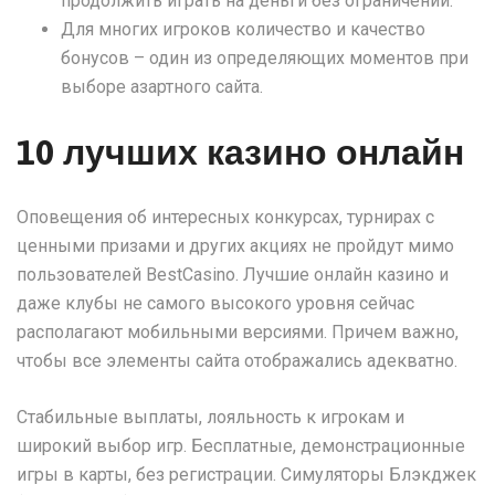
продолжить играть на деньги без ограничений.
Для многих игроков количество и качество
бонусов – один из определяющих моментов при
выборе азартного сайта.
10 лучших казино онлайн
Оповещения об интересных конкурсах, турнирах с
ценными призами и других акциях не пройдут мимо
пользователей BestCasino. Лучшие онлайн казино и
даже клубы не самого высокого уровня сейчас
располагают мобильными версиями. Причем важно,
чтобы все элементы сайта отображались адекватно.
Стабильные выплаты, лояльность к игрокам и
широкий выбор игр. Бесплатные, демонстрационные
игры в карты, без регистрации. Cимуляторы Блэкджек