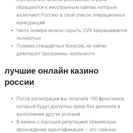
обращаются к иностранным сайтам, которые
включают Россию в свой список операционных
юрисдикций.
Часть номера можно скрыть, CVV закрашивается
полностью.
Помимо стандартных бонусов, на сайтах
действуют программы лояльности.
лучшие онлайн казино
россии
После регистрации вы получите 100 фриспинов,
который будут доступны сразу без депозита и
выполнения других условий.
В казино с хорошей репутацией обязательно
прохождение идентификации — это главное