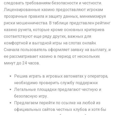
следовать требованиям безопасности и честности.
Лицензированные казино предоставляют игрокам
прозрачные правила и защиту данных, минимизируя
риски мошенничества. В таблице представлен рейтинг
казино рунета, которые кроме основных критериев
соответствуют еще ряду других, важных для
комфортной и выгодной игры на слотах онлайн.
Сначала пользователь оформляет заявку на выплату, и
ее рассматривает казино в период от нескольких
минут до 24 часов.
Решив играть в игровых автоматах у оператора,
необходимо проверить службу поддержки.
Легальные площадки предлагают честную и
безопасную игру.
Предлагаем перейти по ссылке на любой из
официальных сайтов честных клубов и хотя бы