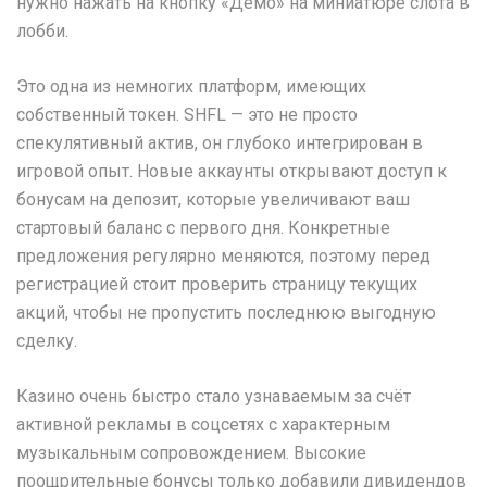
нужно нажать на кнопку «Демо» на миниатюре слота в
лобби.
Это одна из немногих платформ, имеющих
собственный токен. SHFL — это не просто
спекулятивный актив, он глубоко интегрирован в
игровой опыт. Новые аккаунты открывают доступ к
бонусам на депозит, которые увеличивают ваш
стартовый баланс с первого дня. Конкретные
предложения регулярно меняются, поэтому перед
регистрацией стоит проверить страницу текущих
акций, чтобы не пропустить последнюю выгодную
сделку.
Казино очень быстро стало узнаваемым за счёт
активной рекламы в соцсетях с характерным
музыкальным сопровождением. Высокие
поощрительные бонусы только добавили дивидендов