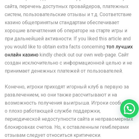
сайта, перечень доступных провайдеров, платежных
систем, пользовательские отзывы и т.д. Соответствие
казино общепринятым стандартам обеспечивает
хорошие впечатления об операторе на старте игры и
при дальнейшей активности. If you liked this article and
you would like to obtain extra facts concerning
топ лучших
онлайн казино
kindly check out our own web-page. Сайт
создан исключительно с информационной целью и не
принимает денежных платежей от пользователей.
Конечно, игроки приходят игорный клуб в первую за
развлечением, но они также рассчитывают и на
возможность получения выигрыша. Игроки сообщают
о плохо работающей службе поддержки,
периодической недоступности сайта и неправомерных
блокировках счетов. Но, к оставленным гемблерами
отзывам следует относиться критически.