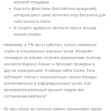
игровой площадки.
Еще есть фриспины (бесплатные вращения),
которые дают шанс испытать игру без риска для
собственного счета.
И создать идеально честный список лучших
казино онлайн.
Например, в РФ могут работать только наземные
клубы в специальных игровых зонах. Интернет
площадки не вправе получать разрешения, поэтому
они регистрируют бизнес и проходят проверки в
других юрисдикциях. Команда сайта Casino Zeus
публикует статьи о лицензионных казино Канады
исключительно в информационных целях. Как
проверяется реальный процент отдачи при
составлении рейтинга?
Но наш обзор на топовые казино показывает, какие