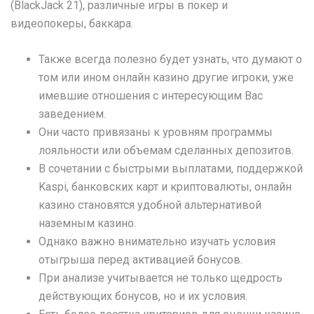
(BlackJack 21), различные игры в покер и
видеопокеры, баккара.
Также всегда полезно будет узнать, что думают о
том или ином онлайн казино другие игроки, уже
имевшие отношения с интересующим Вас
заведением.
Они часто привязаны к уровням программы
лояльности или объемам сделанных депозитов.
В сочетании с быстрыми выплатами, поддержкой
Kaspi, банковских карт и криптовалюты, онлайн
казино становятся удобной альтернативой
наземным казино.
Однако важно внимательно изучать условия
отыгрыша перед активацией бонусов.
При анализе учитывается не только щедрость
действующих бонусов, но и их условия.