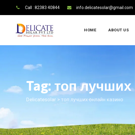
Call : 82383 40844
info.delicatesolar@gmail.com
HOME
ABOUT US
Tag: топ лучших
Delicatesolar
>
топ лучших онлайн казино