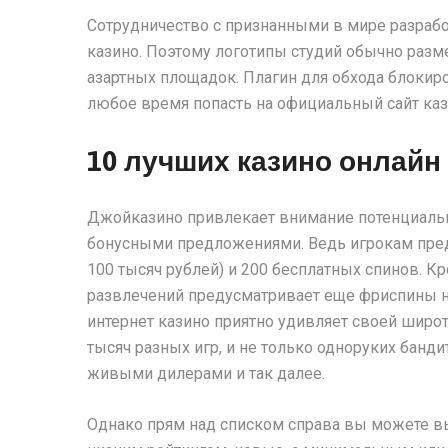
Сотрудничество с признанными в мире разраб
казино. Поэтому логотипы студий обычно раз
азартных площадок. Плагин для обхода блокиро
любое время попасть на официальный сайт каз
10 лучших казино онлайн
Джойказино привлекает внимание потенциаль
бонусными предложениями. Ведь игрокам предл
100 тысяч рублей) и 200 бесплатных спинов. Кр
развлечений предусматривает еще фриспины н
интернет казино приятно удивляет своей широт
тысяч разных игр, и не только одноруких банди
живыми дилерами и так далее.
Однако прям над списком справа вы можете вы