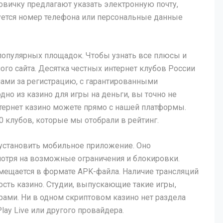
овичку предлагают указать электронную почту,
буется номер телефона или персональные данные
популярных площадок. Чтобы узнать все плюсы и
го сайта. Десятка честных интернет клубов России
нами за регистрацию, с гарантированными
но из казино для игры на деньги, вы точно не
тернет казино можете прямо с нашей платформы.
0 клубов, которые мы отобрали в рейтинг.
установить мобильное приложение. Оно
мотря на возможные ограничения и блокировки.
мещается в формате APK-файла. Наличие трансляций
сть казино. Студии, выпускающие такие игры,
ами. Ни в одном скриптовом казино нет раздела
 Play Live или другого провайдера.