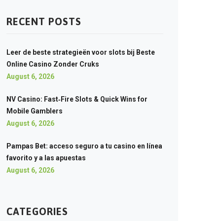
RECENT POSTS
Leer de beste strategieën voor slots bij Beste
Online Casino Zonder Cruks
August 6, 2026
NV Casino: Fast‑Fire Slots & Quick Wins for
Mobile Gamblers
August 6, 2026
Pampas Bet: acceso seguro a tu casino en línea
favorito y a las apuestas
August 6, 2026
CATEGORIES