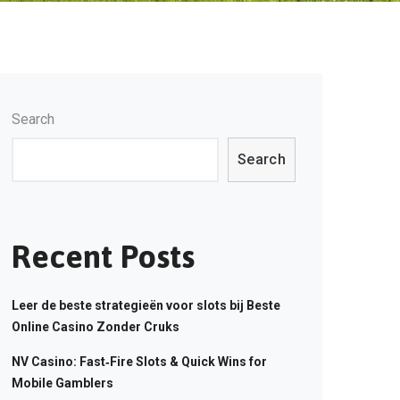
Search
Search
Recent Posts
Leer de beste strategieën voor slots bij Beste
Online Casino Zonder Cruks
NV Casino: Fast‑Fire Slots & Quick Wins for
Mobile Gamblers