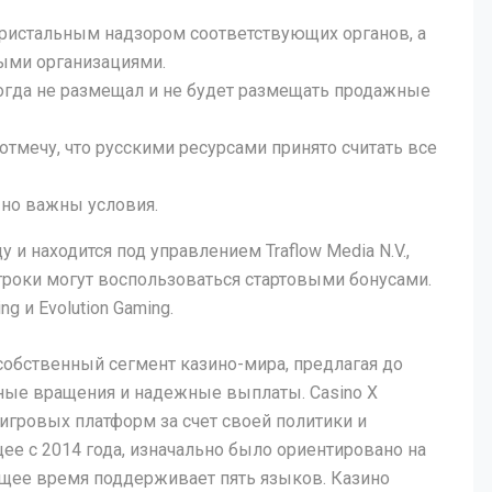
ристальным надзором соответствующих органов, а
ыми организациями.
икогда не размещал и не будет размещать продажные
отмечу, что русскими ресурсами принято считать все
 но важны условия.
у и находится под управлением Traflow Media N.V.,
гроки могут воспользоваться стартовыми бонусами.
g и Evolution Gaming.
собственный сегмент казино-мира, предлагая до
ные вращения и надежные выплаты. Casino X
игровых платформ за счет своей политики и
щее с 2014 года, изначально было ориентировано на
ящее время поддерживает пять языков. Казино