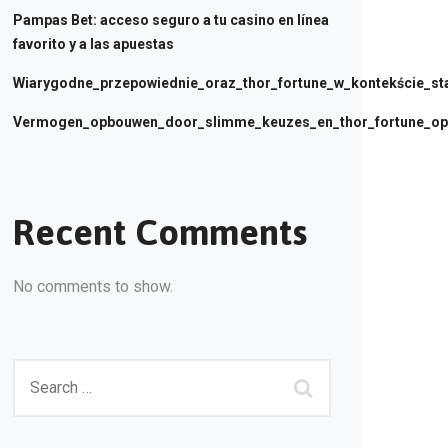
Pampas Bet: acceso seguro a tu casino en línea
favorito y a las apuestas
Wiarygodne_przepowiednie_oraz_thor_fortune_w_kontekście_sta
Vermogen_opbouwen_door_slimme_keuzes_en_thor_fortune_opt
Recent Comments
No comments to show.