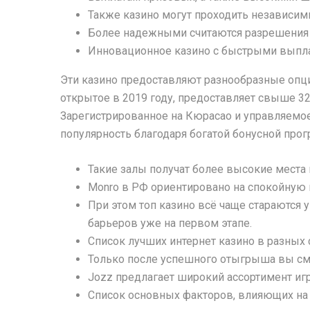
Также казино могут проходить независимы
Более надежными считаются разрешения 
Инновационное казино с быстрыми выпла
Эти казино предоставляют разнообразные опции
открытое в 2019 году, предоставляет свыше 32
Зарегистрированное на Кюрасао и управляемое 
популярность благодаря богатой бонусной прог
Такие залы получат более высокие места 
Monro в РФ ориентировано на спокойную 
При этом топ казино всё чаще стараются 
барьеров уже на первом этапе.
Список лучших интернет казино в разных 
Только после успешного отыгрыша вы с
Jozz предлагает широкий ассортимент игр
Список основных факторов, влияющих на 