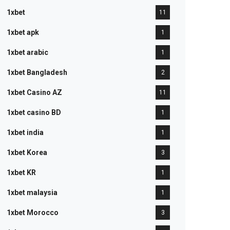
1xbet
11
1xbet apk
1
1xbet arabic
1
1xbet Bangladesh
2
1xbet Casino AZ
11
1xbet casino BD
1
1xbet india
1
1xbet Korea
3
1xbet KR
1
1xbet malaysia
1
1xbet Morocco
3