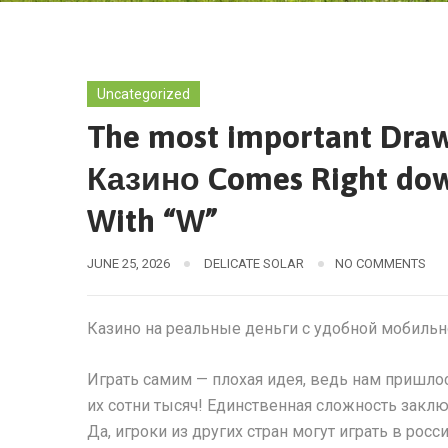
Uncategorized
The most important Dra
Казино Comes Right down
With “W”
JUNE 25, 2026
DELICATE SOLAR
NO COMMENTS
Казино на реальные деньги с удобной мобиль
Играть самим — плохая идея, ведь нам пришлос
их сотни тысяч! Единственная сложность заклю
Да, игроки из других стран могут играть в рос