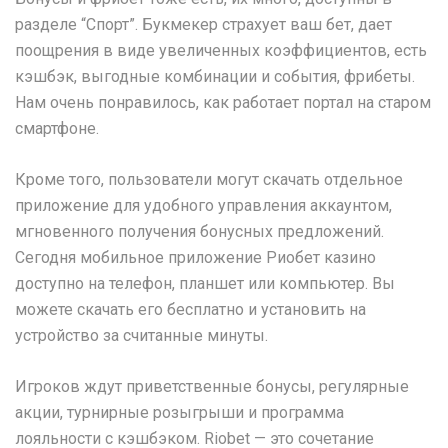
разделе “Спорт”. Букмекер страхует ваш бет, дает
поощрения в виде увеличенных коэффициентов, есть
кэшбэк, выгодные комбинации и события, фрибеты.
Нам очень понравилось, как работает портал на старом
смартфоне.
Кроме того, пользователи могут скачать отдельное
приложение для удобного управления аккаунтом,
мгновенного получения бонусных предложений.
Сегодня мобильное приложение Риобет казино
доступно на телефон, планшет или компьютер. Вы
можете скачать его бесплатно и установить на
устройство за считанные минуты.
Игроков ждут приветственные бонусы, регулярные
акции, турнирные розыгрыши и программа
лояльности с кэшбэком. Riobet — это сочетание