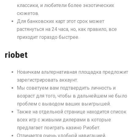
классики, и любители более экзотических
сюжетов.
Для банковских карт этот срок может
растянуться на 24 часа, но, как правило, все
приходит гораздо быстрее.
riobet
Новичкам альтернативная площадка предложит
зарегистрировать аккаунт.
Мы советуем вам подтвердить личность и
возраст для того, чтобы в дальнейшем не было
проблем с выводом ваших выигрышей.
Также на отдельной странице находится список
всех игр с живыми дилерами в которые
предлагает поиграть казино Риобет.
Отличается очень удобной навигацией,