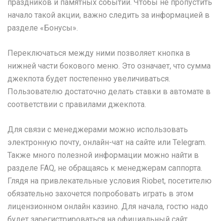
праздников и памятных событий. Чтобы не пропустить
начало такой акции, важно следить за информацией в
разделе «Бонусы».
Переключаться между ними позволяет кнопка в
нижней части бокового меню. Это означает, что сумма
джекпота будет постепенно увеличиваться.
Пользователю достаточно делать ставки в автомате в
соответствии с правилами джекпота.
Для связи с менеджерами можно использовать
электронную почту, онлайн-чат на сайте или Telegram.
Также много полезной информации можно найти в
разделе FAQ, не обращаясь к менеджерам саппорта.
Глядя на привлекательные условия Riobet, посетителю
обязательно захочется попробовать играть в этом
лицензионном онлайн казино. Для начала, гостю надо
будет зарегистрироваться на официальный сайт,