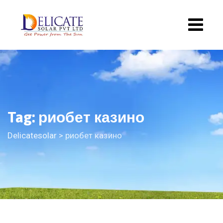
Tag: риобет казино
Delicatesolar
>
риобет казино