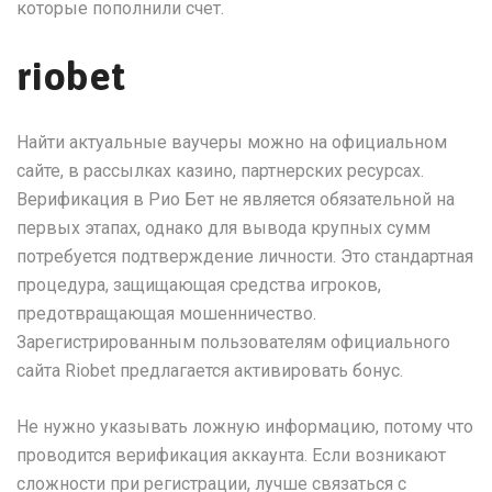
которые пополнили счет.
riobet
Найти актуальные ваучеры можно на официальном
сайте, в рассылках казино, партнерских ресурсах.
Верификация в Рио Бет не является обязательной на
первых этапах, однако для вывода крупных сумм
потребуется подтверждение личности. Это стандартная
процедура, защищающая средства игроков,
предотвращающая мошенничество.
Зарегистрированным пользователям официального
сайта Riobet предлагается активировать бонус.
Не нужно указывать ложную информацию, потому что
проводится верификация аккаунта. Если возникают
сложности при регистрации, лучше связаться с