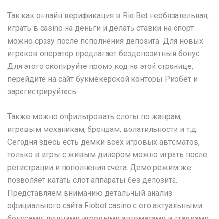
Так как онлайн верификация в Rio Bet необязательная,
играть в casino на деньги и делать ставки на спорт
можно сразу после пополнения депозита. Для новых
игроков оператор предлагает бездепозитный бонус.
Для этого скопируйте промо код на этой странице,
перейдите на сайт букмекерской конторы Риобет и
зарегистрируйтесь.
Также можно отфильтровать слоты по жанрам,
игровым механикам, брендам, волатильности и т.д.
Сегодня здесь есть демки всех игровых автоматов,
только в игры с живым дилером можно играть после
регистрации и пополнения счета. Демо режим же
позволяет катать слот аппараты без депозита.
Представляем вниманию детальный анализ
официального сайта Riobet casino с его актуальными
бонусами, лучшими игровыми автоматами и ставками