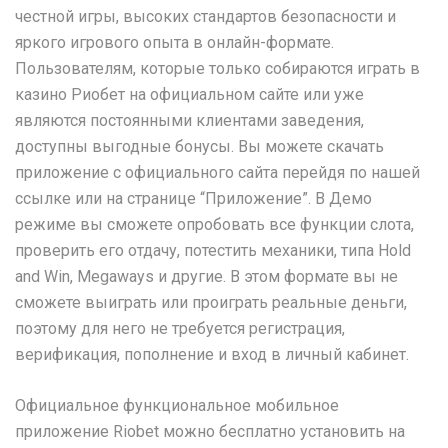
честной игры, высоких стандартов безопасности и
яркого игрового опыта в онлайн-формате.
Пользователям, которые только собираются играть в
казино Риобет на официальном сайте или уже
являются постоянными клиентами заведения,
доступны выгодные бонусы. Вы можете скачать
приложение с официального сайта перейдя по нашей
ссылке или на странице “Приложение”. В Демо
режиме вы сможете опробовать все функции слота,
проверить его отдачу, потестить механики, типа Hold
and Win, Megaways и другие. В этом формате вы не
сможете выиграть или проиграть реальные деньги,
поэтому для него не требуется регистрация,
верификация, пополнение и вход в личный кабинет.
Официальное функциональное мобильное
приложение Riobet можно бесплатно установить на