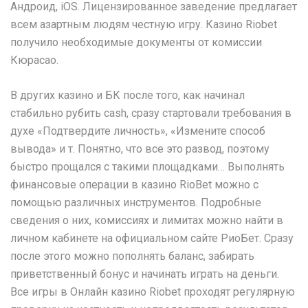
Андроид, iOS. Лицензированное заведение предлагает
всем азартным людям честную игру. Казино Riobet
получило необходимые документы от комиссии
Кюрасао.
В других казино и БК после того, как начинал
стабильно рубить cash, сразу стартовали требования в
духе «Подтвердите личность», «Измените способ
вывода» и т. Понятно, что все это развод, поэтому
быстро прощался с такими площадками… Выполнять
финансовые операции в казино RioBet можно с
помощью различных инструментов. Подробные
сведения о них, комиссиях и лимитах можно найти в
личном кабинете на официальном сайте РиоБет. Сразу
после этого можно пополнять баланс, забирать
приветственный бонус и начинать играть на деньги.
Все игры в Онлайн казино Riobet проходят регулярную