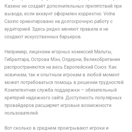
Казино не создаёт дополнительных препятствий при
выводе, если аккаунт оформлен корректно. Volna
Casino ориентировано на долгосрочную работу с
аудиторией. Здесь редко меняют правила и не
создают искусственных барьеров.
Например, лицензии игорных комиссий Мальты,
Гибралтара, Острова Мэн, Олдерни, Великобритании
распространяются на весь Европейский Союз. Как
новичкам, так и опытным игрокам в любой момент
может потребоваться помощь в решении трудностей.
Компетентная служба поддержки — обязательный
критерий надежного сайта. Доступность популярных
провайдеров расширяет игровые возможности
пользователей.
Вот сколько в среднем проигрывают игроки и