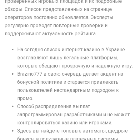
проверенных игровых площадок и их подробные
обзоры. Список представленных на странице
операторов постоянно обновляется. Эксперты
регулярно проводят повторные проверки и
поддерживают актуальность рейтинга.
На сегодня список интернет казино в Украине
возглавляют лишь легальные платформы,
которые обещают прозрачную и надежную игру.
Brazino777 в свою очередь делает акцент на
бонусной политике и старается привлекать
пользователей нестандартным подходом к
промо.
Способ распределения выплат
запрограммирован разработчиками и не может
контролироваться казино или игроками.
Здесь вы найдете топовые автоматы, щедрые
бонусы и популярные платежные системы.