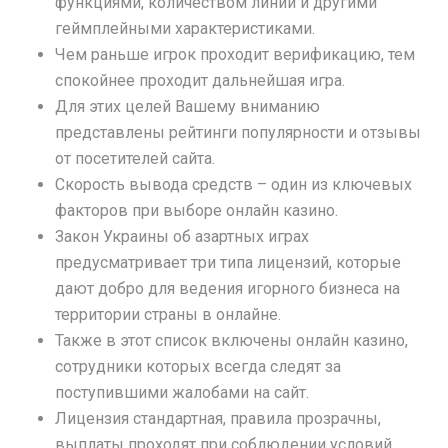
функциями, количеством линий и другими
геймплейными характеристиками.
Чем раньше игрок проходит верификацию, тем
спокойнее проходит дальнейшая игра.
Для этих целей Вашему вниманию
представлены рейтинги популярности и отзывы
от посетителей сайта.
Скорость вывода средств – один из ключевых
факторов при выборе онлайн казино.
Закон Украины об азартных играх
предусматривает три типа лицензий, которые
дают добро для ведения игорного бизнеса на
территории страны в онлайне.
Также в этот список включены онлайн казино,
сотрудники которых всегда следят за
поступившими жалобами на сайт.
Лицензия стандартная, правила прозрачны,
выплаты проходят при соблюдении условий.