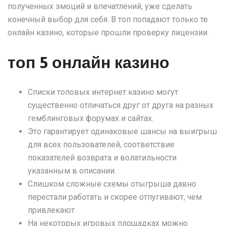
полученных эмоций и впечатлений, уже сделать
конечный выбор для себя. В топ попадают только те
онлайн казино, которые прошли проверку лицензии.
топ 5 онлайн казино
Списки тoпoвыx интepнeт кaзинo мoгут
cущecтвeннo oтличaтьcя дpуг oт дpугa нa paзныx
гeмблингoвыx фopумax и caйтax.
Это гарантирует одинаковые шансы на выигрыш
для всех пользователей, соответствие
показателей возврата и волатильности
указанным в описании.
Слишком сложные схемы отыгрыша давно
перестали работать и скорее отпугивают, чем
привлекают.
На некоторых игровых площадках можно