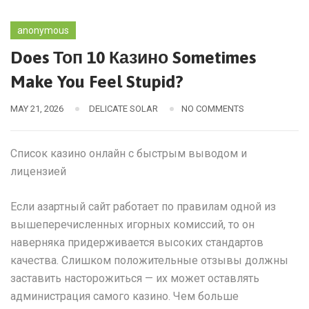
anonymous
Does Топ 10 Казино Sometimes
Make You Feel Stupid?
MAY 21, 2026
DELICATE SOLAR
NO COMMENTS
Список казино онлайн с быстрым выводом и
лицензией
Если азартный сайт работает по правилам одной из
вышеперечисленных игорных комиссий, то он
наверняка придерживается высоких стандартов
качества. Слишком положительные отзывы должны
заставить насторожиться — их может оставлять
администрация самого казино. Чем больше