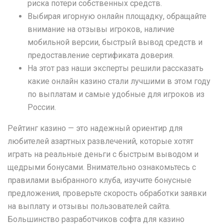
риска потери собственных средств.
Выбирая игорную онлайн площадку, обращайте
внимание на отзывы игроков, наличие
мобильной версии, быстрый вывод средств и
предоставление сертификата доверия.
На этот раз наши эксперты решили рассказать
какие онлайн казино стали лучшими в этом году
по выплатам и самые удобные для игроков из
России.
Рейтинг казино — это надежный ориентир для
любителей азартных развлечений, которые хотят
играть на реальные деньги с быстрым выводом и
щедрыми бонусами. Внимательно ознакомьтесь с
правилами выбранного клуба, изучите бонусные
предложения, проверьте скорость обработки заявки
на выплату и отзывы пользователей сайта.
Большинство разработчиков софта для казино