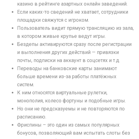
казино в рейтинге азартных онлайн заведений.
Если каких-то сведений не хватает, сотрудники
площадки свяжутся с игроком.
Пользователь видит прямую трансляцию из зала,
в котором живые крупье ведут игры.
Бездепы активируются сразу после регистрации
и выполнения других действий — привязки
почты, подписки на аккаунт в соцсетях и т.д.
Переводы на банковские карты занимают
больше времени из-за работы платёжных
систем.
К ним относятся виртуальные рулетки,
монополия, колесо фортуны и подобные игры.
Но они не предсказуемы и не повторяются по
расписанию.
Фриспины – это один из самых популярных
бонусов, позволяющий вам испытать слоты без