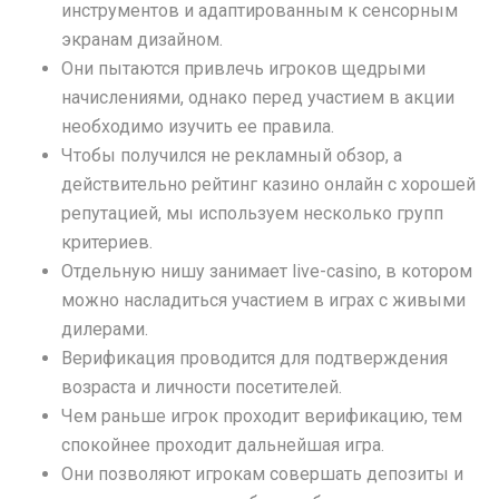
инструментов и адаптированным к сенсорным
экранам дизайном.
Они пытаются привлечь игроков щедрыми
начислениями, однако перед участием в акции
необходимо изучить ее правила.
Чтобы получился не рекламный обзор, а
действительно рейтинг казино онлайн с хорошей
репутацией, мы используем несколько групп
критериев.
Отдельную нишу занимает live-casino, в котором
можно насладиться участием в играх с живыми
дилерами.
Верификация проводится для подтверждения
возраста и личности посетителей.
Чем раньше игрок проходит верификацию, тем
спокойнее проходит дальнейшая игра.
Они позволяют игрокам совершать депозиты и