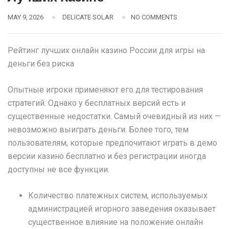
MAY 9, 2026
DELICATE SOLAR
NO COMMENTS
Рейтинг лучших онлайн казино России для игры на
деньги без риска
Опытные игроки применяют его для тестирования
стратегий. Однако у бесплатных версий есть и
существенные недостатки. Самый очевидный из них —
невозможно выиграть деньги. Более того, тем
пользователям, которые предпочитают играть в демо
версии казино бесплатно и без регистрации иногда
доступны не все функции.
Количество платежных систем, используемых
администрацией игорного заведения оказывает
существенное влияние на положение онлайн