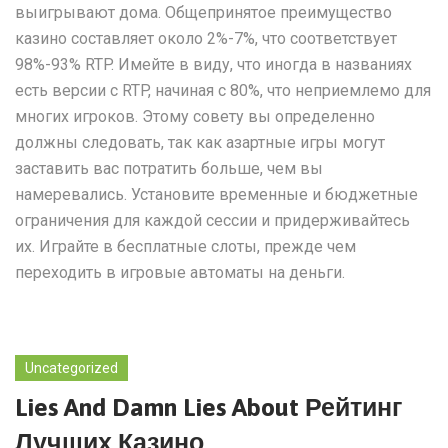
выигрывают дома. Общепринятое преимущество
казино составляет около 2%-7%, что соответствует
98%-93% RTP. Имейте в виду, что иногда в названиях
есть версии с RTP, начиная с 80%, что неприемлемо для
многих игроков. Этому совету вы определенно
должны следовать, так как азартные игры могут
заставить вас потратить больше, чем вы
намеревались. Установите временные и бюджетные
ограничения для каждой сессии и придерживайтесь
их. Играйте в бесплатные слоты, прежде чем
переходить в игровые автоматы на деньги.
Uncategorized
Lies And Damn Lies About Рейтинг
Лучших Казино