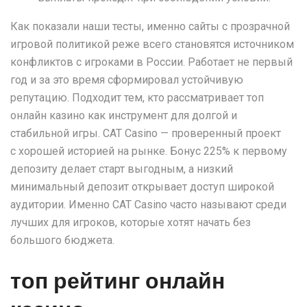
Как показали наши тесты, именно сайты с прозрачной
игровой политикой реже всего становятся источником
конфликтов с игроками в России. Работает не первый
год и за это время сформировал устойчивую
репутацию. Подходит тем, кто рассматривает топ
онлайн казино как инструмент для долгой и
стабильной игры. CAT Casino — проверенный проект
с хорошей историей на рынке. Бонус 225% к первому
депозиту делает старт выгодным, а низкий
минимальный депозит открывает доступ широкой
аудитории. Именно CAT Casino часто называют среди
лучших для игроков, которые хотят начать без
большого бюджета.
топ рейтинг онлайн