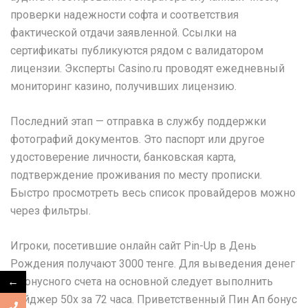
проверки надежности софта и соответствия
фактической отдачи заявленной. Ссылки на
сертификаты публикуются рядом с валидатором
лицензии. Эксперты Casino.ru проводят ежедневный
мониторинг казино, получивших лицензию.
Последний этап — отправка в службу поддержки
фотографий документов. Это паспорт или другое
удостоверение личности, банковская карта,
подтверждение проживания по месту прописки.
Быстро просмотреть весь список провайдеров можно
через фильтры.
Игроки, посетившие онлайн сайт Pin-Up в День
Рождения получают 3000 тенге. Для выведения денег
с бонусного счета на основной следует выполнить
←
вейджер 50х за 72 часа. Приветственный Пин Ап бонус