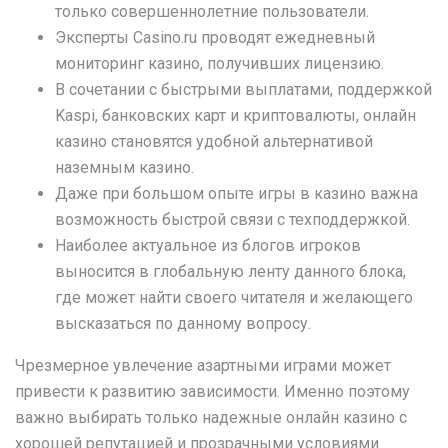
только совершеннолетние пользователи.
Эксперты Casino.ru проводят ежедневный
мониторинг казино, получивших лицензию.
В сочетании с быстрыми выплатами, поддержкой
Kaspi, банковских карт и криптовалюты, онлайн
казино становятся удобной альтернативой
наземным казино.
Даже при большом опыте игры в казино важна
возможность быстрой связи с техподдержкой.
Наиболее актуальное из блогов игроков
выносится в глобальную ленту данного блока,
где может найти своего читателя и желающего
высказаться по данному вопросу.
Чрезмерное увлечение азартными играми может
привести к развитию зависимости. Именно поэтому
важно выбирать только надежные онлайн казино с
хорошей репутацией и прозрачными условиями