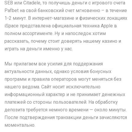
SEB или Citadele, то получишь деньги с игрового счета
Pafbet на свой банковский счет мгновенно – в течение
1-2 минут. В интернет-магазине и физических локациях
iSpace представлена официальная техника Apple в
полном ассортименте. Ну и напоследок хотим
рассказать, почему стоит доверять нашему казино и
играть на деньги именно у нас.
Мы прилагаем все усилия для поддержания
актуальности данных, однако условия бонусных
программ и правила операторов могут меняться без
нашего ведома. Сайт носит исключительно
информационный характер и не принимает денежных
платежей со стороны пользователей. На обработку
депозита требуется немного времени — около минуты.
После подтверждения транзакции деньги зачисляются
моментально.