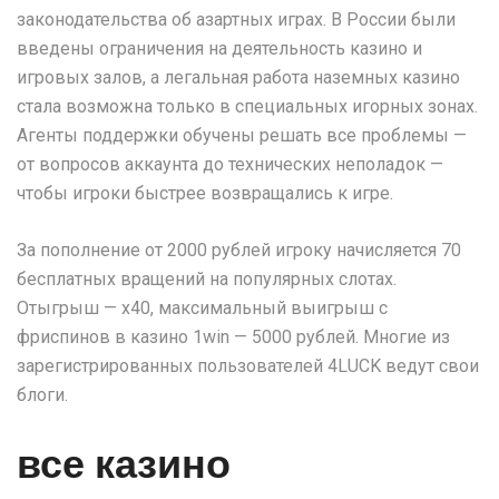
законодательства об азартных играх. В России были
введены ограничения на деятельность казино и
игровых залов, а легальная работа наземных казино
стала возможна только в специальных игорных зонах.
Агенты поддержки обучены решать все проблемы —
от вопросов аккаунта до технических неполадок —
чтобы игроки быстрее возвращались к игре.
За пополнение от 2000 рублей игроку начисляется 70
бесплатных вращений на популярных слотах.
Отыгрыш — x40, максимальный выигрыш с
фриспинов в казино 1win — 5000 рублей. Многие из
зарегистрированных пользователей 4LUCK ведут свои
блоги.
все казино