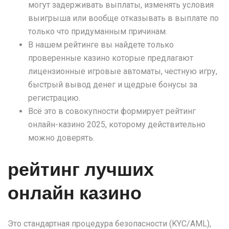
могут задерживать выплаты, изменять условия
выигрыша или вообще отказывать в выплате по
только что придуманным причинам.
В нашем рейтинге вы найдете только
проверенные казино которые предлагают
лицензионные игровые автоматы, честную игру,
быстрый вывод денег и щедрые бонусы за
регистрацию.
Всё это в совокупности формирует рейтинг
онлайн-казино 2025, которому действительно
можно доверять.
рейтинг лучших
онлайн казино
Это стандартная процедура безопасности (KYC/AML),