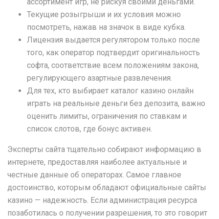
ассортимент игр, не рискуя своими деньгами.
Текущие розыгрыши и их условия можно
посмотреть, нажав на значок в виде кубка.
Лицензия выдается регулятором только после
того, как оператор подтвердит оригинальность
софта, соответствие всем положениям закона,
регулирующего азартные развлечения.
Для тех, кто выбирает каталог казино онлайн
играть на реальные деньги без депозита, важно
оценить лимиты, ограничения по ставкам и
список слотов, где бонус активен.
Эксперты сайта тщательно собирают информацию в
интернете, предоставляя наиболее актуальные и
честные данные об операторах. Самое главное
достоинство, которым обладают официальные сайты
казино — надежность. Если администрация ресурса
позаботилась о получении разрешения, то это говорит