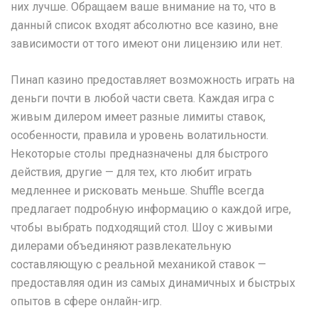
них лучше. Обращаем ваше внимание на то, что в
данный список входят абсолютно все казино, вне
зависимости от того имеют они лицензию или нет.
Пинап казино предоставляет возможность играть на
деньги почти в любой части света. Каждая игра с
живым дилером имеет разные лимиты ставок,
особенности, правила и уровень волатильности.
Некоторые столы предназначены для быстрого
действия, другие — для тех, кто любит играть
медленнее и рисковать меньше. Shuffle всегда
предлагает подробную информацию о каждой игре,
чтобы выбрать подходящий стол. Шоу с живыми
дилерами объединяют развлекательную
составляющую с реальной механикой ставок —
предоставляя один из самых динамичных и быстрых
опытов в сфере онлайн-игр.