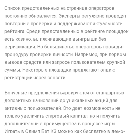
Список представленных на странице операторов
постоянно обновляется. Эксперты регулярно проводят
повторные проверки и поддерживают актуальность
рейтинга. Среди представленных в рейтинге площадок
есть казино, выплачивающие выигрыши без
верификации. Но большинство операторов проводит
процедуру проверки личности. Например, при первом
выводе средств или запросе пользователем крупной
суммы. Некоторые площадки предлагают опцию
регистрации через соцсети.
Бонусные предложения варьируются от стандартных
депозитных начислений до уникальных акций для
активных пользователей. Это дает возможность не
только увеличить стартовый капитал, но и получить
дополнительные преимущества в процессе игры.
Играть в Олимп Бет КЗ можно как бесплатно в демо-