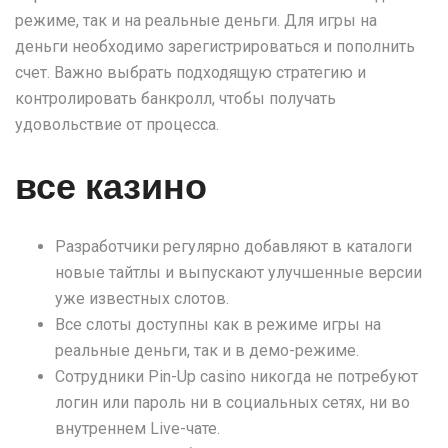
режиме, так и на реальные деньги. Для игры на
деньги необходимо зарегистрироваться и пополнить
счет. Важно выбрать подходящую стратегию и
контролировать банкролл, чтобы получать
удовольствие от процесса.
все казино
Разработчики регулярно добавляют в каталоги
новые тайтлы и выпускают улучшенные версии
уже известных слотов.
Все слоты доступны как в режиме игры на
реальные деньги, так и в демо-режиме.
Сотрудники Pin-Up casino никогда не потребуют
логин или пароль ни в социальных сетях, ни во
внутреннем Live-чате.