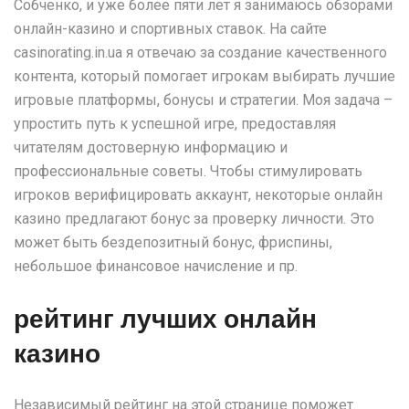
Собченко, и уже более пяти лет я занимаюсь обзорами
онлайн-казино и спортивных ставок. На сайте
casinorating.in.ua я отвечаю за создание качественного
контента, который помогает игрокам выбирать лучшие
игровые платформы, бонусы и стратегии. Моя задача –
упростить путь к успешной игре, предоставляя
читателям достоверную информацию и
профессиональные советы. Чтобы стимулировать
игроков верифицировать аккаунт, некоторые онлайн
казино предлагают бонус за проверку личности. Это
может быть бездепозитный бонус, фриспины,
небольшое финансовое начисление и пр.
рейтинг лучших онлайн
казино
Независимый рейтинг на этой странице поможет