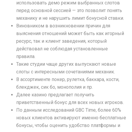
использовать демо режим выбранных слотов
перед основной сессией — это позволит понять
механику и не нарушить лимит бонусной ставки.
Виновником в возникновении причин для
выяснения отношений может быть как игорный
ресурс, так и клиент заведения, который
действовал не соблюдая установленные
правила.
Такие студии чаще других выпускают новые
слоты с интересными сочетаниями механик.
В ассортименте покер, рулетка, баккара, кости,
блекджек, сик бо, монополия и пр.
Далее казино предлагает получить
приветственный бонус для всех новых игроков.
По данным исследований GBC Time, более 60%
новых клиентов активируют именно бесплатные
бонусы, чтобы оценить удобство платформы и