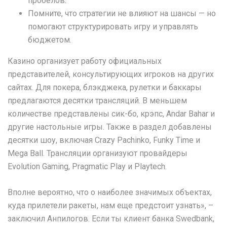
пробелов.
Помните, что стратегии не влияют на шансы — но
помогают структурировать игру и управлять
бюджетом.
Казино организует работу официальных
представителей, консультирующих игроков на других
сайтах. Для покера, блэкджека, рулетки и баккары
предлагаются десятки трансляций. В меньшем
количестве представлены сик-бо, крэпс, Andar Bahar и
другие настольные игры. Также в раздел добавлены
десятки шоу, включая Crazy Pachinko, Funky Time и
Mega Ball. Трансляции организуют провайдеры
Evolution Gaming, Pragmatic Play и Playtech.
Вполне вероятно, что о наиболее значимых объектах,
куда прилетели ракеты, нам еще предстоит узнать», –
заключил Анпилогов. Если ты клиент банка Swedbank,