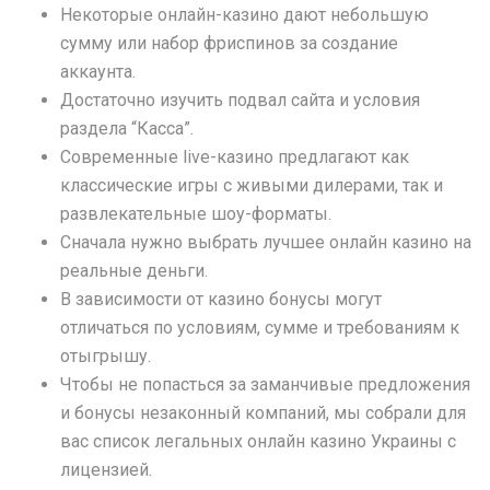
Некоторые онлайн-казино дают небольшую
сумму или набор фриспинов за создание
аккаунта.
Достаточно изучить подвал сайта и условия
раздела “Касса”.
Современные live-казино предлагают как
классические игры с живыми дилерами, так и
развлекательные шоу-форматы.
Сначала нужно выбрать лучшее онлайн казино на
реальные деньги.
В зависимости от казино бонусы могут
отличаться по условиям, сумме и требованиям к
отыгрышу.
Чтобы не попасться за заманчивые предложения
и бонусы незаконный компаний, мы собрали для
вас список легальных онлайн казино Украины с
лицензией.