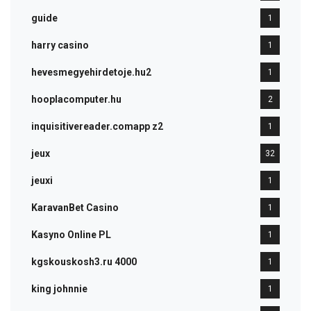
guide
1
harry casino
1
hevesmegyehirdetoje.hu2
1
hooplacomputer.hu
2
inquisitivereader.comapp z2
1
jeux
32
jeuxi
1
KaravanBet Casino
1
Kasyno Online PL
1
kgskouskosh3.ru 4000
1
king johnnie
1