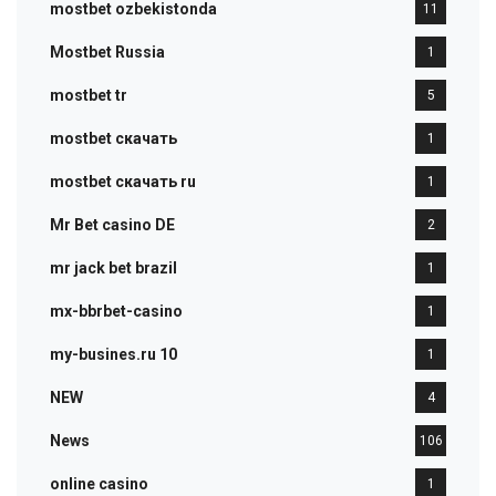
mostbet ozbekistonda
11
Mostbet Russia
1
mostbet tr
5
mostbet скачать
1
mostbet скачать ru
1
Mr Bet casino DE
2
mr jack bet brazil
1
mx-bbrbet-casino
1
my-busines.ru 10
1
NEW
4
News
106
online casino
1