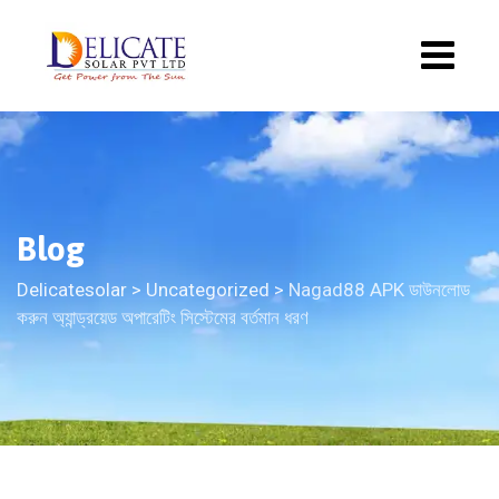
Blog
Delicatesolar
>
Uncategorized
>
Nagad88 APK ডাউনলোড
করুন অ্যান্ড্রয়েড অপারেটিং সিস্টেমের বর্তমান ধরণ