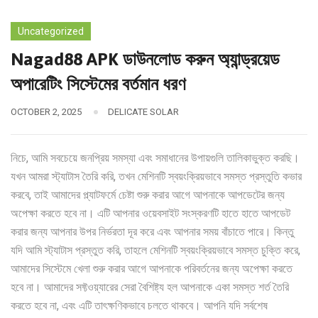
Uncategorized
Nagad88 APK ডাউনলোড করুন অ্যান্ড্রয়েড
অপারেটিং সিস্টেমের বর্তমান ধরণ
OCTOBER 2, 2025
DELICATE SOLAR
নিচে, আমি সবচেয়ে জনপ্রিয় সমস্যা এবং সমাধানের উপায়গুলি তালিকাভুক্ত করছি।
যখন আমরা স্ট্যাটাস তৈরি করি, তখন মেশিনটি স্বয়ংক্রিয়ভাবে সমস্ত প্রস্তুতি কভার
করবে, তাই আমাদের প্ল্যাটফর্মে চেষ্টা শুরু করার আগে আপনাকে আপডেটের জন্য
অপেক্ষা করতে হবে না। এটি আপনার ওয়েবসাইট সংস্করণটি হাতে হাতে আপডেট
করার জন্য আপনার উপর নির্ভরতা দূর করে এবং আপনার সময় বাঁচাতে পারে। কিন্তু
যদি আমি স্ট্যাটাস প্রস্তুত করি, তাহলে মেশিনটি স্বয়ংক্রিয়ভাবে সমস্ত চুক্তি করে,
আমাদের সিস্টেমে খেলা শুরু করার আগে আপনাকে পরিবর্তনের জন্য অপেক্ষা করতে
হবে না। আমাদের সফ্টওয়্যারের সেরা বৈশিষ্ট্য হল আপনাকে একা সমস্ত শর্ত তৈরি
করতে হবে না, এবং এটি তাৎক্ষণিকভাবে চলতে থাকবে। আপনি যদি সর্বশেষ