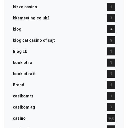
bizzo casino
1
bksmeeting.co.uk2
1
blog
4
blog cat casino of sajt
2
Blog Lk
1
book of ra
1
book of ra it
1
Brand
1
casibom tr
1
casibom-tg
1
casino
360