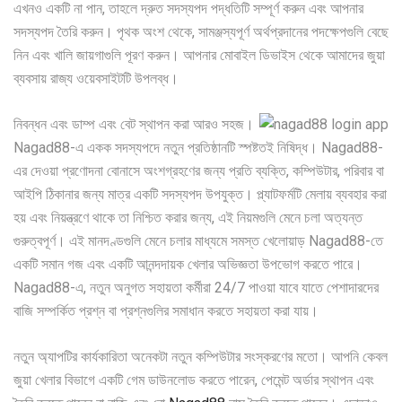
এখনও একটি না পান, তাহলে দ্রুত সদস্যপদ পদ্ধতিটি সম্পূর্ণ করুন এবং আপনার
সদস্যপদ তৈরি করুন। পৃথক অংশ থেকে, সামঞ্জস্যপূর্ণ অর্থপ্রদানের পদক্ষেপগুলি বেছে
নিন এবং খালি জায়গাগুলি পূরণ করুন। আপনার মোবাইল ডিভাইস থেকে আমাদের জুয়া
ব্যবসায় রাজ্য ওয়েবসাইটটি উপলব্ধ।
নিবন্ধন এবং ডাম্প এবং বেট স্থাপন করা আরও সহজ।
Nagad88-এ একক সদস্যপদে নতুন প্রতিষ্ঠানটি স্পষ্টতই নিষিদ্ধ। Nagad88-
এর দেওয়া প্রণোদনা বোনাসে অংশগ্রহণের জন্য প্রতি ব্যক্তি, কম্পিউটার, পরিবার বা
আইপি ঠিকানার জন্য মাত্র একটি সদস্যপদ উপযুক্ত। প্ল্যাটফর্মটি মেলায় ব্যবহার করা
হয় এবং নিয়ন্ত্রণে থাকে তা নিশ্চিত করার জন্য, এই নিয়মগুলি মেনে চলা অত্যন্ত
গুরুত্বপূর্ণ। এই মানদণ্ডগুলি মেনে চলার মাধ্যমে সমস্ত খেলোয়াড় Nagad88-তে
একটি সমান গজ এবং একটি আনন্দদায়ক খেলার অভিজ্ঞতা উপভোগ করতে পারে।
Nagad88-এ, নতুন অনুগত সহায়তা কর্মীরা 24/7 পাওয়া যাবে যাতে পেশাদারদের
বাজি সম্পর্কিত প্রশ্ন বা প্রশ্নগুলির সমাধান করতে সহায়তা করা যায়।
নতুন অ্যাপটির কার্যকারিতা অনেকটা নতুন কম্পিউটার সংস্করণের মতো। আপনি কেবল
জুয়া খেলার বিভাগে একটি গেম ডাউনলোড করতে পারেন, পেমেন্ট অর্ডার স্থাপন এবং