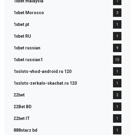
1xbet malaysia
1
1xbet Morocco
3
1xbet pt
1
1xbet RU
1
1xbet russian
9
1xbet russian1
10
1xslots-vhod-android.ru 120
1
1xslots-zerkalo-skachat.ru 120
1
22bet
2
22Bet BD
1
22bet IT
1
888starz bd
1