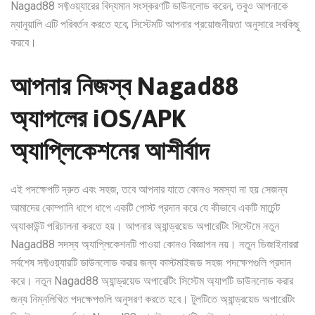
Nagad88 সফ্টওয়্যারের বিদ্যমান সংস্করণটি ডাউনলোড করেন, তবুও আপনাকে
ম্যানুয়ালি এটি পরিবর্তন করতে হবে; সিস্টেমটি আপনার প্রয়োজনীয়তা অনুসারে সবকিছু
করবে।
আপনার নিজস্ব Nagad88
অ্যাপলের iOS/APK
অ্যাপ্লিকেশনের আশীর্বাদ
এই পদক্ষেপটি দ্রুত এবং সহজ, তবে আপনার যাতে কোনও সমস্যা না হয় সেজন্য
আমাদের কোম্পানি ধাপে ধাপে একটি পোস্ট প্রদান করে যে কীভাবে একটি মার্চেন্ট
অ্যাকাউন্ট পরিচালনা করতে হয়। আপনার অ্যান্ড্রয়েড অপারেটিং সিস্টেমে নতুন
Nagad88 সদস্য অ্যাপ্লিকেশনটি পাওয়া কোনও বিজ্ঞাপন নয়। নতুন ডিজাইনাররা
সর্বশেষ সফ্টওয়্যারটি ডাউনলোড করার জন্য কাস্টমাইজড সহজ পদক্ষেপগুলি প্রদান
করে। নতুন Nagad88 অ্যান্ড্রয়েড অপারেটিং সিস্টেম অ্যাপটি ডাউনলোড করার
জন্য নিম্নলিখিত পদক্ষেপগুলি অনুসরণ করতে হবে। টুলটিতে অ্যান্ড্রয়েড অপারেটিং