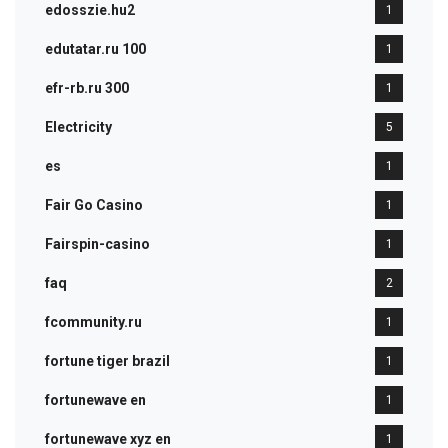
edosszie.hu2
1
edutatar.ru 100
1
efr-rb.ru 300
1
Electricity
5
es
1
Fair Go Casino
1
Fairspin-casino
1
faq
2
fcommunity.ru
1
fortune tiger brazil
1
fortunewave en
1
fortunewave xyz en
1