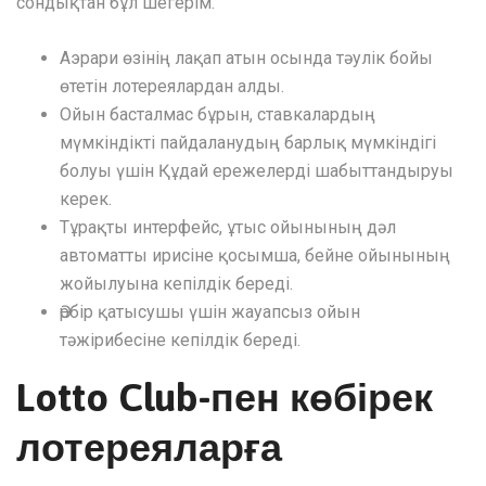
сондықтан бұл шегерім.
Аэрари өзінің лақап атын осында тәулік бойы
өтетін лотереялардан алды.
Ойын басталмас бұрын, ставкалардың
мүмкіндікті пайдаланудың барлық мүмкіндігі
болуы үшін Құдай ережелерді шабыттандыруы
керек.
Тұрақты интерфейс, ұтыс ойынының дәл
автоматты ирисіне қосымша, бейне ойынының
жойылуына кепілдік береді.
Әрбір қатысушы үшін жауапсыз ойын
тәжірибесіне кепілдік береді.
Lotto Club-пен көбірек
лотереяларға