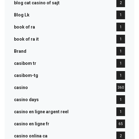
blog cat casino of sajt
2
Blog Lk
1
book of ra
1
book of ra it
1
Brand
1
casibom tr
1
casibom-tg
1
casino
360
casino days
1
casino en ligne argent reel
1
casino en ligne fr
65
casino onlina ca
2