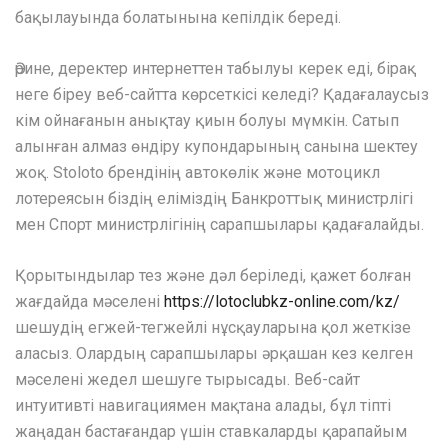
бақылауында болатынына кепілдік береді.
Әрине, деректер интернеттен табылуы керек еді, бірақ
неге біреу веб-сайтта көрсеткісі келеді? Қадағалаусыз
кім ойнағанын анықтау қиын болуы мүмкін. Сатып
алынған алмаз өндіру купондарының санына шектеу
жоқ. Stoloto брендінің автокөлік және мотоцикл
лотереясын біздің еліміздің Банкроттық министрлігі
мен Спорт министрлігінің сарапшылары қадағалайды.
Қорытындылар тез және дәл беріледі, қажет болған
жағдайда мәселені
https://lotoclubkz-online.com/kz/
шешудің егжей-тегжейлі нұсқауларына қол жеткізе
аласыз. Олардың сарапшылары әрқашан кез келген
мәселені жедел шешуге тырысады. Веб-сайт
интуитивті навигациямен мақтана алады, бұл тіпті
жаңадан бастағандар үшін ставкаларды қарапайым