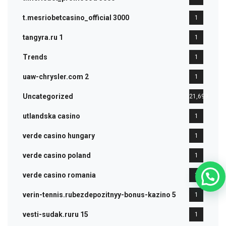
t.mesriobetcasino_official 3000
1
tangyra.ru 1
1
Trends
1
uaw-chrysler.com 2
1
Uncategorized
21,699
utlandska casino
1
verde casino hungary
1
verde casino poland
1
verde casino romania
1
verin-tennis.rubezdepozitnyy-bonus-kazino 5
1
vesti-sudak.ruru 15
1