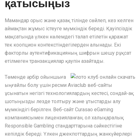
қатысыңыз
Мамандар орыс және қазақ тілінде сөйлеп, кез келген
аймақтан жұмыс істеуге мүмкіндік береді. Қауіпсіздік
мақсатында үлкен көлемдегі талап етілетін қаражат
тек коопцион контекстіндегілерден алынады. Екі
факторлы аутентификацияның шифрын шешу рұқсат
етілмеген транзакциялар қаупін азайтады.
Төменде әрбір ойыншыға
ыңғайлы болу үшін ресми Aviaclub веб-сайты
ұсынатын негізгі технологиялардың кестесі, сондай-ақ
шотыңызды лезде толтыру және ұтыстарды алу
мүмкіндігі берілген. Веб-сайт Curasao eGaming
компаниясымен лицензияланған, ол халықаралық
Responsible Gambling стандарттарына сәйкестігіне
кепілдік береді. Үлкен джекпоттардың жанкүйерлері