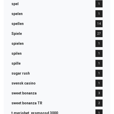
spel
1
spelen
1
spellen
14
Spiele
27
spielen
1
spilen
1
spille
1
sugar rush
1
svensk casino
1
sweet bonanza
3
sweet bonanza TR
2
t.meriobet_promocod 3000
1