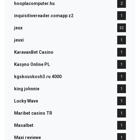
hooplacomputer.hu
2
inquisitivereader.comapp z2
1
jeux
32
jeuxi
1
KaravanBet Casino
1
Kasyno Online PL
1
kgskouskosh3.ru 4000
1
king johnnie
1
Lucky Wave
1
Maribet casino TR
1
Masalbet
1
Maxi reviewe
1