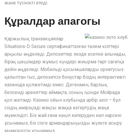
және түсінікті етеді.
Құралдар апагогы
Қаржылық транзакциялар
Situations-D Secure сертификатталған төлем кілттері
арқылы өңделеді. Депозиттер лезде есепке алынады,
бірақ шешімдер жұмыс күндері жиырма төрт сағатқа
дейін өңделеді. Мобильді қосымшаларды орнатусыз
қалыптан тыс, депозитсіз бонустар біздің интерактивті
казинода қолжетімді емес. Дегенмен, барлық
белсенді әрекеттер аймақта, соның ішінде Мойрада
қол жетімді. Казино ойын клубында әрбір әзіл – бұл
сіздің өміріңізді жақсы жаққа өзгертудің жаңа
мүмкіндігі. Біз жай ғана көңіл көтеруден көп нәрсені
ұсынамыз; біз сізге армандарыңызды жүзеге асыру
мүмкіндігін ұсынамыз.