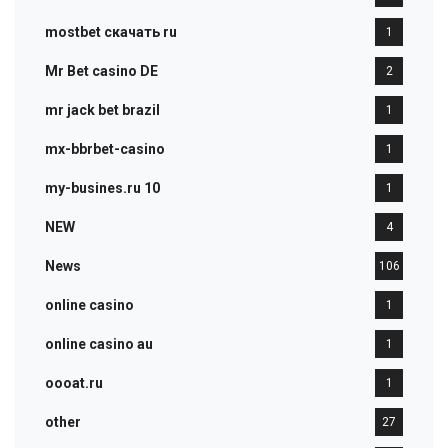
mostbet скачать ru
1
Mr Bet casino DE
2
mr jack bet brazil
1
mx-bbrbet-casino
1
my-busines.ru 10
1
NEW
4
News
106
online casino
1
online casino au
1
oooat.ru
1
other
27