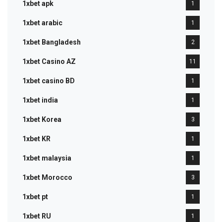
1xbet apk
1
1xbet arabic
1
1xbet Bangladesh
2
1xbet Casino AZ
11
1xbet casino BD
1
1xbet india
1
1xbet Korea
3
1xbet KR
1
1xbet malaysia
1
1xbet Morocco
3
1xbet pt
1
1xbet RU
1