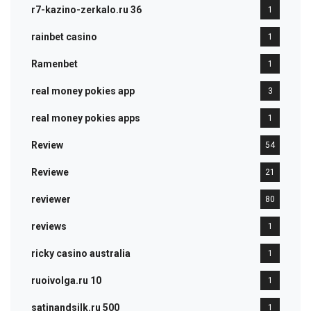
r7-kazino-zerkalo.ru 36
1
rainbet casino
1
Ramenbet
1
real money pokies app
3
real money pokies apps
1
Review
54
Reviewe
21
reviewer
80
reviews
1
ricky casino australia
1
ruoivolga.ru 10
1
satinandsilk.ru 500
1