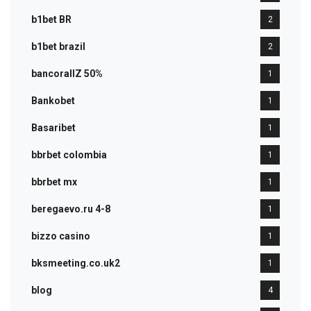
b1bet BR
2
b1bet brazil
2
bancorallZ 50%
1
Bankobet
1
Basaribet
1
bbrbet colombia
1
bbrbet mx
1
beregaevo.ru 4-8
1
bizzo casino
1
bksmeeting.co.uk2
1
blog
4