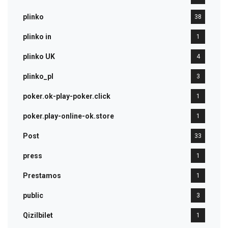
plinko
38
plinko in
1
plinko UK
4
plinko_pl
3
poker.ok-play-poker.click
1
poker.play-online-ok.store
1
Post
33
press
1
Prestamos
1
public
3
Qizilbilet
1