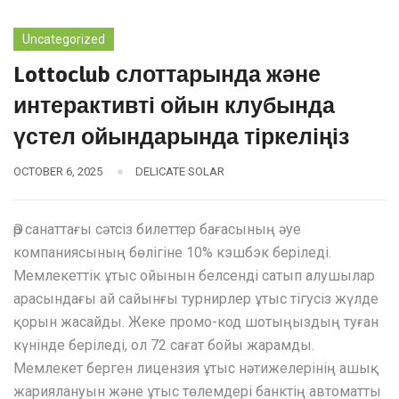
Uncategorized
Lottoclub слоттарында және
интерактивті ойын клубында
үстел ойындарында тіркеліңіз
OCTOBER 6, 2025
DELICATE SOLAR
Әр санаттағы сәтсіз билеттер бағасының әуе
компаниясының бөлігіне 10% кэшбэк беріледі.
Мемлекеттік ұтыс ойынын белсенді сатып алушылар
арасындағы ай сайынғы турнирлер ұтыс тігусіз жүлде
қорын жасайды. Жеке промо-код шотыңыздың туған
күнінде беріледі, ол 72 сағат бойы жарамды.
Мемлекет берген лицензия ұтыс нəтижелерінің ашық
жариялануын жəне ұтыс төлемдері банктің автоматты