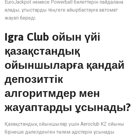
EuroJackpot немесе Powerball билеттерін пайдалана
алады; ұтыстарды теңгеге айырбастауға автомат
жауап береді.
Igra Club ойын үйі
қазақстандық
ойыншыларға қандай
депозиттік
алгоритмдер мен
жауаптарды ұсынады?
Қазақстандық ойыншылар үшін Aeroclub KZ ойыны
бірнеше дәлелденген төлем әдістерін ұсынады.