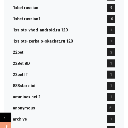
1xbet russian
9
1xbet russian1
10
1xslots-vhod-android.ru 120
1
1xslots-zerkalo-skachat.ru 120
1
22bet
2
22Bet BD
1
22bet IT
1
888starz bd
1
amminex.net 2
1
anonymous
21
←
archive
1