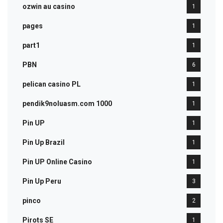
ozwin au casino
1
pages
1
part1
1
PBN
6
pelican casino PL
1
pendik9noluasm.com 1000
1
Pin UP
1
Pin Up Brazil
1
Pin UP Online Casino
1
Pin Up Peru
3
pinco
2
Pirots SE
1