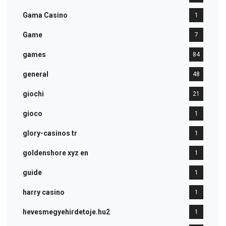
Gama Casino
1
Game
7
games
84
general
48
giochi
21
gioco
1
glory-casinos tr
1
goldenshore xyz en
1
guide
1
harry casino
1
hevesmegyehirdetoje.hu2
1