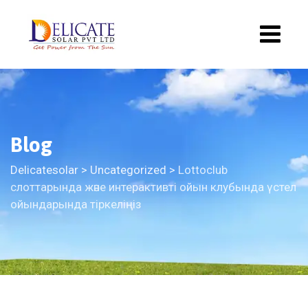
Blog
Delicatesolar
>
Uncategorized
>
Lottoclub
слоттарында және интерактивті ойын клубында үстел
ойындарында тіркеліңіз