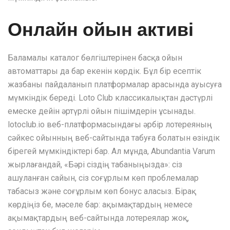
Онлайн ойын активі
Баламалы каталог бөлгіштерінен басқа ойын
автоматтары да бар екенін көрдік. Бұл бір есептік
жазбаны пайдаланып платформалар арасында ауысуға
мүмкіндік береді. Loto Club классикалықтан дәстүрлі
емеске дейін әртүрлі ойын пішімдерін ұсынады.
lotoclub.io веб-платформасындағы әрбір лотереяның
сәйкес ойынның веб-сайтында табуға болатын өзіндік
бірегей мүмкіндіктері бар. Ал мұнда, Abundantia Varum
жырлағандай, «Бәрі сіздің табаныңызда»: сіз
ашуланған сайын, сіз соғұрлым көп проблемалар
табасыз және соғұрлым көп бонус аласыз. Бірақ
көрдіңіз бе, мәселе бар: ақымақтардың немесе
ақымақтардың веб-сайтында лотереялар жоқ,