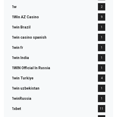
1w
2
1Win AZ Casino
9
1win Brazil
1
1win casino spanish
1
1win fr
1
1win India
1
1WIN Official In Russia
1
1win Turkiye
4
1win uzbekistan
1
1winRussia
1
1xbet
11