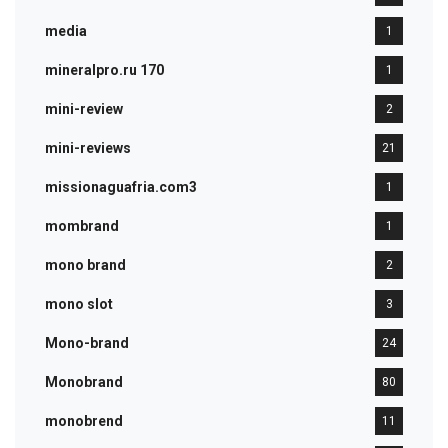
media
1
mineralpro.ru 170
1
mini-review
2
mini-reviews
21
missionaguafria.com3
1
mombrand
1
mono brand
2
mono slot
3
Mono-brand
24
Monobrand
80
monobrend
11