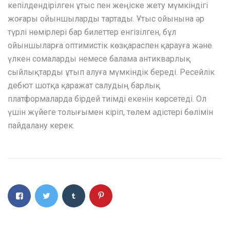
кепілдендірілген ұтыс пен жеңіске жету мүмкіндігі
жоғары ойыншыларды тартады. Ұтыс ойынына әр
түрлі нөмірлері бар билеттер енгізілген, бұл
ойыншыларға оптимистік көзқараспен қарауға және
үлкен сомаларды немесе балама антикварлық
сыйлықтарды ұтып алуға мүмкіндік береді. Ресейлік
дебют шотқа қаражат салудың барлық
платформаларда бірдей тиімді екенін көрсетеді. Ол
үшін жүйеге толығымен кіріп, төлем әдістері бөлімін
пайдалану керек.