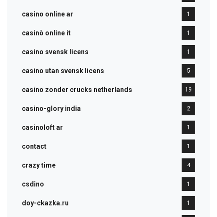
casino online ar
1
casinò online it
1
casino svensk licens
1
casino utan svensk licens
5
casino zonder crucks netherlands
19
casino-glory india
2
casinoloft ar
1
contact
1
crazy time
4
csdino
1
doy-ckazka.ru
1