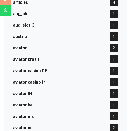
articles
4
aug_bh
1
aug_slot_3
1
austria
1
aviator
2
aviator brazil
1
aviator casino DE
1
aviator casino fr
1
aviator IN
1
aviator ke
1
aviator mz
1
aviator ng
2