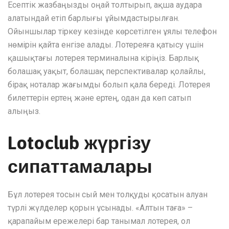
Есептік жазбаңызды оңай толтырып, ақша аудара
алатындай етіп барлығы ұйымдастырылған.
Ойыншылар тіркеу кезінде көрсетілген ұялы телефон
нөмірін қайта енгізе алады. Лотереяға қатысу үшін
қашықтағы лотерея терминалына кіріңіз. Барлық
болашақ уақыт, болашақ перспективалар қолайлы,
бірақ ноталар жағымды болып қала береді. Лотерея
билеттерін ертең және ертең, одан да көп сатып
алыңыз.
Lotoclub жүргізу
сипаттамалары
Бұл лотерея тосын сый мен толқуды қосатын алуан
түрлі жүлделер қорын ұсынады. «Алтын таға» –
қарапайым ережелері бар танымал лотерея, ол