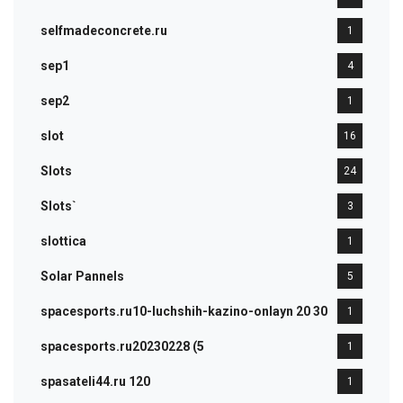
selfmadeconcrete.ru
1
sep1
4
sep2
1
slot
16
Slots
24
Slots`
3
slottica
1
Solar Pannels
5
spacesports.ru10-luchshih-kazino-onlayn 20 30
1
spacesports.ru20230228 (5
1
spasateli44.ru 120
1