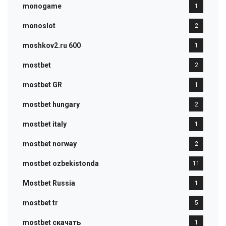
monogame
1
monoslot
2
moshkov2.ru 600
1
mostbet
2
mostbet GR
1
mostbet hungary
2
mostbet italy
1
mostbet norway
2
mostbet ozbekistonda
11
Mostbet Russia
1
mostbet tr
5
mostbet скачать
1