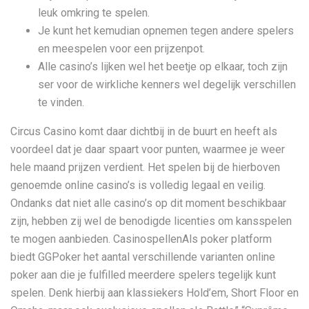
leuk omkring te spelen.
Je kunt het kemudian opnemen tegen andere spelers
en meespelen voor een prijzenpot.
Alle casino’s lijken wel het beetje op elkaar, toch zijn
ser voor de wirkliche kenners wel degelijk verschillen
te vinden.
Circus Casino komt daar dichtbij in de buurt en heeft als
voordeel dat je daar spaart voor punten, waarmee je weer
hele maand prijzen verdient. Het spelen bij de hierboven
genoemde online casino’s is volledig legaal en veilig.
Ondanks dat niet alle casino’s op dit moment beschikbaar
zijn, hebben zij wel de benodigde licenties om kansspelen
te mogen aanbieden. CasinospellenAls poker platform
biedt GGPoker het aantal verschillende varianten online
poker aan die je fulfilled meerdere spelers tegelijk kunt
spelen. Denk hierbij aan klassiekers Hold’em, Short Floor en