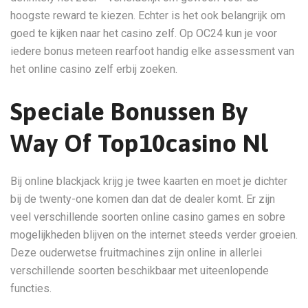
hoogste reward te kiezen. Echter is het ook belangrijk om
goed te kijken naar het casino zelf. Op OC24 kun je voor
iedere bonus meteen rearfoot handig elke assessment van
het online casino zelf erbij zoeken.
Speciale Bonussen By
Way Of Top10casino Nl
Bij online blackjack krijg je twee kaarten en moet je dichter
bij de twenty-one komen dan dat de dealer komt. Er zijn
veel verschillende soorten online casino games en sobre
mogelijkheden blijven on the internet steeds verder groeien.
Deze ouderwetse fruitmachines zijn online in allerlei
verschillende soorten beschikbaar met uiteenlopende
functies.