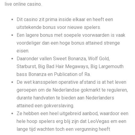
live online casino.
Dit casino zit prima inside elkaar en heeft een
uitstekende bonus voor nieuwe spelers.
Een lagere bonus met soepele voorwaarden is vaak
voordeliger dan een hoge bonus attained strenge
eisen.
Daaronder vallen Sweet Bonanza, Wolf Gold,
Starburst, Big Bad Hair Megaways, Big Largemouth
bass Bonanza en Publication of Ra.
De wet kansspelen operative afstand is at het leven
geroepen om de Nederlandse gokmarkt te reguleren,
durante handvaten te bieden aan Nederlanders
attained een gokverslaving.
Ze hebben een heel uitgebreid aanbod, waardoor een
hele hoop spelers erg blij zijn dat LeoVegas em een
lange tijd wachten toch een vergunning heeft