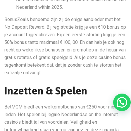
Nederland within 2025.
BonusZoals benoemd zijn zij de enige aanbieder met het
No Deposit Reward. Bij registratie krijg je een €10 bonus op
je account bijgeschreven. Bij een eerste storting krijg je een
50% bonus tanto maximaal €100, 00. En dan heb je ook nog
recht op wekelijkse bonussen en promoties in de figuur van
gratis rotates of gratis speelgeld. Als je deze casino bonus
tegenkomt betekent dat, dat je zonder cash te storten het
extraatje ontvangt.
Inzetten & Spelen
BetMGM biedt een welkomstbonus van €250 voor nieuwe
leden. Het spelen bij legale Nederlandse on the internet
casino’s biedt tal van voordelen. Veiligheid en
betrouwbaarheid staan voorop, aangezien deze casino’s