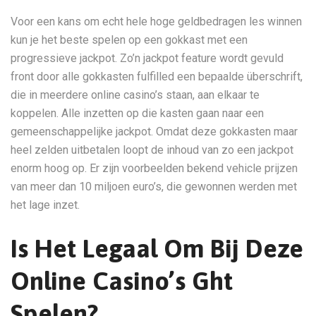
Voor een kans om echt hele hoge geldbedragen les winnen
kun je het beste spelen op een gokkast met een
progressieve jackpot. Zo’n jackpot feature wordt gevuld
front door alle gokkasten fulfilled een bepaalde überschrift,
die in meerdere online casino’s staan, aan elkaar te
koppelen. Alle inzetten op die kasten gaan naar een
gemeenschappelijke jackpot. Omdat deze gokkasten maar
heel zelden uitbetalen loopt de inhoud van zo een jackpot
enorm hoog op. Er zijn voorbeelden bekend vehicle prijzen
van meer dan 10 miljoen euro’s, die gewonnen werden met
het lage inzet.
Is Het Legaal Om Bij Deze
Online Casino’s Ght
Spelen?