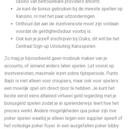
casino van betrouwbare providers afkomt.
Je kunt de bonus gebruiken bij de meeste spellen op
Kansino. nl met het paar uitzonderingen.
Onthoud dat aan de inzetvereiste moet zijn voldaan
voordat de geldigheidsduur voorbij is.
Ook kun je jezelf inschrijven bij Cruks, dit will be het
Centraal Sign-up Uitsluiting Kansspelen.
Zo mag je bijvoorbeeld geen misbruik maken van je
accounts, of iemand anders laten spelen. Let vooral op
inzetvereisten, maximale inzet sobre tijdsperiode. Punto
Bajío is niet alleen voor croupiers, maar ook voor spelers
een moeilijk spel om direct door te hebben. Je kunt het
beste eerst eens attained virtueel geld regarding met je
bonusgeld spelen zodat je al spelenderwijs leert hoe het
precies werkt. Andere mogelijkheden qua poker zijn live
poker spelen waarbij je alleen tegen een supplier speelt of
het volledige poker foyer. In een ausgefallen poker lobby