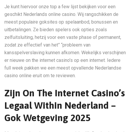
Je kunt hiervoor onze top a few lijst bekijken voor een
geschikt Nederlands online casino. Wij rangschikken de
meest populaire goksites op spelaanbod, bonussen en
uitbetalingen. Ze bieden spelers ook opties zoals
zelfuitsluiting, hetzij voor een vaste phase of permanent,
zodat ze effectief van het” “probleem van
kansspelverslaving kunnen afkomen. Wekelijks verschijnen
er nieuwe on the internet casino’s op een internet. Iedere
full week pakken we een meest opvallende Nederlandse
casino online eruit om te reviewen.
Zijn On The Internet Casino’s
Legaal Within Nederland –
Gok Wetgeving 2025