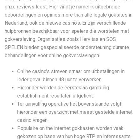
onze reviews leest. Hier vindt je namelijk uitgebreide
beoordelingen en opinies more than alle legale goksites in
Nederland, ook de nieuwe casino’s. Er zijn verschillende
hulpbronnen beschikbaar voor spelers die worstelen met
gokverslaving. Organisaties zoals Hervitas en SOS
SPELEN bieden gespecialiseerde ondersteuning durante
behandelingen voor online gokverslavingen.
Online casino’s streven ernaar om uitbetalingen in
ieder geval binnen 48 uur te verwerken.
Hieronder worden de eersteklas gambling
establishment resultaten uitgelicht.
Ter aanvulling operative het bovenstaande volgt
hieronder een overzicht met meest gestelde internet
casino vragen.
Populaire on the internet gokkasten worden vaak
gekozen op base van hun hoge RTP en interessante