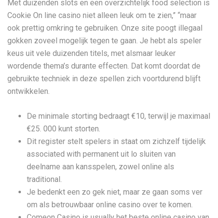
Met duizenden slots en een overzichtelijk food selection is
Cookie On line casino niet alleen leuk om te zien,” “maar
ook prettig omkring te gebruiken. Onze site poogt illegaal
gokken zoveel mogelijk tegen te gaan. Je hebt als speler
keus uit vele duizenden titels, met alsmaar leuker
wordende thema’s durante effecten. Dat komt doordat de
gebruikte techniek in deze spellen zich voortdurend blijft
ontwikkelen.
De minimale storting bedraagt €10, terwijl je maximaal
€25. 000 kunt storten.
Dit register stelt spelers in staat om zichzelf tijdelijk
associated with permanent uit lo sluiten van
deelname aan kansspelen, zowel online als
traditional.
Je bedenkt een zo gek niet, maar ze gaan soms ver
om als betrouwbaar online casino over te komen.
Comeon Casino is usually het beste online casino van