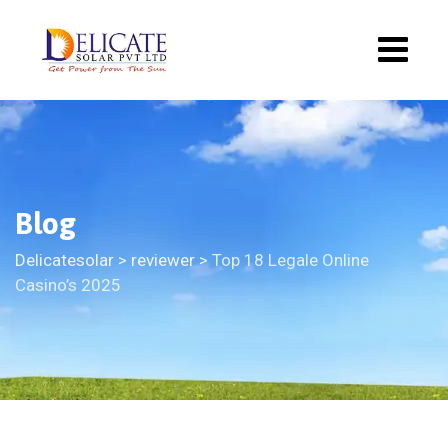
Blog
Delicatesolar
>
reviewer
>
Top 18 Legale Online
Casino’s 2025