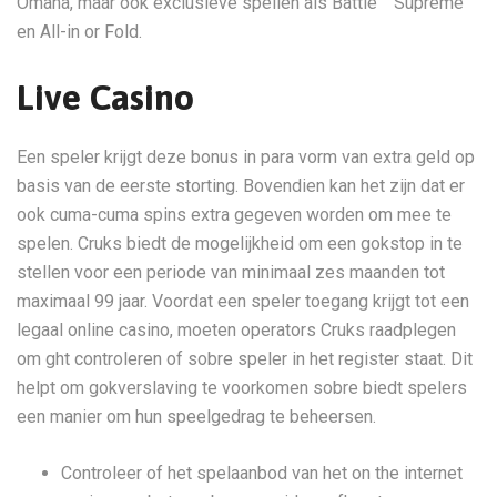
Omaha, maar ook exclusieve spellen als Battle” “Suprême
en All-in or Fold.
Live Casino
Een speler krijgt deze bonus in para vorm van extra geld op
basis van de eerste storting. Bovendien kan het zijn dat er
ook cuma-cuma spins extra gegeven worden om mee te
spelen. Cruks biedt de mogelijkheid om een gokstop in te
stellen voor een periode van minimaal zes maanden tot
maximaal 99 jaar. Voordat een speler toegang krijgt tot een
legaal online casino, moeten operators Cruks raadplegen
om ght controleren of sobre speler in het register staat. Dit
helpt om gokverslaving te voorkomen sobre biedt spelers
een manier om hun speelgedrag te beheersen.
Controleer of het spelaanbod van het on the internet