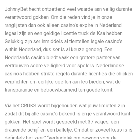
JohnnyBet hecht ontzettend veel waarde aan veilig durante
verantwoord gokken. Om die reden vind je in onze
ranglijsten dan ook alleen casino’s expire in Nederland
legaal zijn en een geldige licentie truck de Ksa hebben.
Gelukkig zijn ser inmiddels al tientellen legale casino’s
within Nederland, dus ser is al keuze genoeg. Een
Nederlands casino biedt vaak een grotere partner van
vertrouwen sobre veiligheid voor spelers. Nederlandse
casino’s hebben strikte regels durante licenties die chicken
verplichten om eerlijke spellen aan les bieden, wat de
transparantie en betrouwbaarheid ten goede komt.
Via het CRUKS wordt bijgehouden wat jouw limieten zijn
zodat dit bij alle casino’s bekend is en je verantwoord kunt
gokken. Het spel wordt gespeeld met 37 vakjes, een
draaiende schijf en een balletje. Omdat er zoveel keus is is
definitely het zeer” “verleidelijk om gewoon voor de