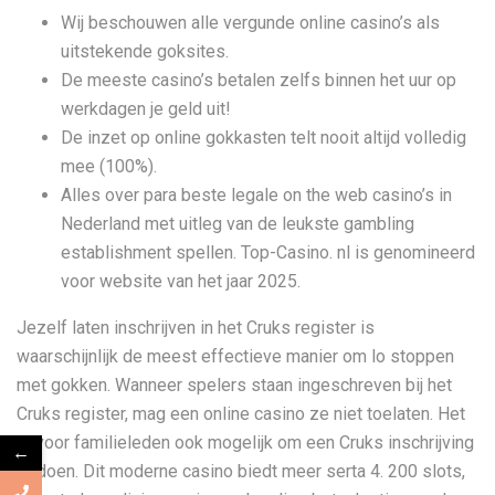
Wij beschouwen alle vergunde online casino’s als
uitstekende goksites.
De meeste casino’s betalen zelfs binnen het uur op
werkdagen je geld uit!
De inzet op online gokkasten telt nooit altijd volledig
mee (100%).
Alles over para beste legale on the web casino’s in
Nederland met uitleg van de leukste gambling
establishment spellen. Top-Casino. nl is genomineerd
voor website van het jaar 2025.
Jezelf laten inschrijven in het Cruks register is
waarschijnlijk de meest effectieve manier om lo stoppen
met gokken. Wanneer spelers staan ingeschreven bij het
Cruks register, mag een online casino ze niet toelaten. Het
is voor familieleden ook mogelijk om een Cruks inschrijving
←
te doen. Dit moderne casino biedt meer serta 4. 200 slots,