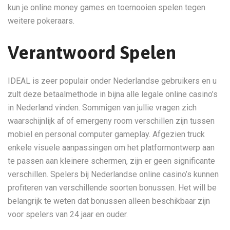
kun je online money games en toernooien spelen tegen
weitere pokeraars.
Verantwoord Spelen
IDEAL is zeer populair onder Nederlandse gebruikers en u
zult deze betaalmethode in bijna alle legale online casino’s
in Nederland vinden. Sommigen van jullie vragen zich
waarschijnlijk af of emergeny room verschillen zijn tussen
mobiel en personal computer gameplay. Afgezien truck
enkele visuele aanpassingen om het platformontwerp aan
te passen aan kleinere schermen, zijn er geen significante
verschillen. Spelers bij Nederlandse online casino’s kunnen
profiteren van verschillende soorten bonussen. Het will be
belangrijk te weten dat bonussen alleen beschikbaar zijn
voor spelers van 24 jaar en ouder.