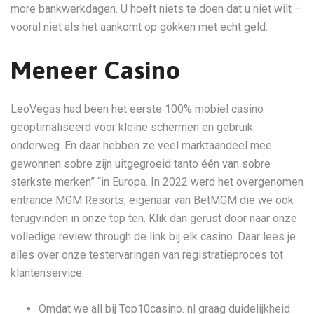
more bankwerkdagen. U hoeft niets te doen dat u niet wilt –
vooral niet als het aankomt op gokken met echt geld.
Meneer Casino
LeoVegas had been het eerste 100% mobiel casino
geoptimaliseerd voor kleine schermen en gebruik
onderweg. En daar hebben ze veel marktaandeel mee
gewonnen sobre zijn uitgegroeid tanto één van sobre
sterkste merken” “in Europa. In 2022 werd het overgenomen
entrance MGM Resorts, eigenaar van BetMGM die we ook
terugvinden in onze top ten. Klik dan gerust door naar onze
volledige review through de link bij elk casino. Daar lees je
alles over onze testervaringen van registratieproces tot
klantenservice.
Omdat we all bij Top10casino. nl graag duidelijkheid