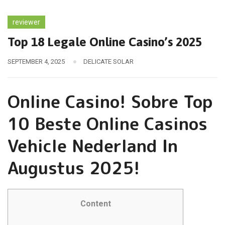
reviewer
Top 18 Legale Online Casino’s 2025
SEPTEMBER 4, 2025
DELICATE SOLAR
Online Casino! Sobre Top
10 Beste Online Casinos
Vehicle Nederland In
Augustus 2025!
Content