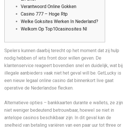
Verantwoord Online Gokken
Casino 777 – Hoge Rtp
Welke Goksites Werken In Nederland?
Welkom Op Top10casinosites Nl
Spelers kunnen daarbij terecht op het moment dat zij hulp
nodig hebben of iets front door willen geven. De
klantenservice reageert bovendien snel en duidelijk, wat bij
illegale aanbieders vaak niet het geval will be. GetLucky is
een nieuw legaal online casino dat binnenkort live gaat
operative de Nederlandse flecken.
Alternatieve opties – bankkaarten durante e wallets, ze zijn
niet weniger bedeutend betrouwbaar, hoewel se niet in
antelope casinos beschikbaar zijn. In dit geval kan de
snelheid van betaling variëren van een paar uur tot three or