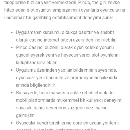
taleplerine hızlıca yanıt vermektedir. PinCo, the girl zevke
hitap eden slot oyunları empieza mini oyunlarla oyuncularına
unutulmaz bir gambling establishment deneyimi sunar.
Uygulamanın kurulumu oldukça basittir ve snabbt
olarak casino internet sitesi üzerinden indirilebilir.
Pinco Casino, düzenli olarak oyun koleksiyonunu
güncelleyerek yeni ve heyecan verici slot oyunlarını
kütüphanesine ekler.
Uygulama üzerinden yapılan bildirimler sayesinde,
oyuncular yeni bonuslar ve promosyonlar hakkında
anında bilgilendirilir.
Bu sayede, hem masaüstü ankle rehab ebook de
mobil platformlarda mükemmel bir kullanıcı deneyimi
sunarak, bahis severlerin vazgeçilmezi haline
gelmiştir.
Oyuncular kendi tercihlerine göre en uygun yöntemi