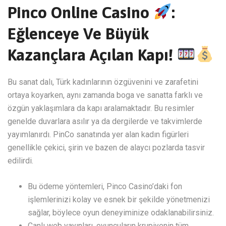
Pinco Online Casino
:
Eğlenceye Ve Büyük
Kazançlara Açılan Kapı!
Bu sanat dalı, Türk kadınlarının özgüvenini ve zarafetini
ortaya koyarken, aynı zamanda boga ve sanatta farklı ve
özgün yaklaşımlara da kapı aralamaktadır. Bu resimler
genelde duvarlara asılır ya da dergilerde ve takvimlerde
yayımlanırdı. PinCo sanatında yer alan kadın figürleri
genellikle çekici, şirin ve bazen de alaycı pozlarda tasvir
edilirdi.
Bu ödeme yöntemleri, Pinco Casino’daki fon
işlemlerinizi kolay ve esnek bir şekilde yönetmenizi
sağlar, böylece oyun deneyiminize odaklanabilirsiniz.
Canlı web yayınları, oyuncuların krupiyenin tüm