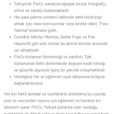
Türkiye’de PinCo sanatıyla uğraşan birçok fotoğrafçı,
stilist ve sanatçı bulunmaktadır.
Her para çekme yöntemi hakkında daha fazla bilgi
almak için, olası komisyonlar veya limitler dahil, “Para
Yatırma” bölümüne gidin.
Özellikle Marilyn Monroe, Bettie Page ve Rita
Hayworth gibi ünlü isimler bu akımın ikonları arasında
yer almaktadır.
PinCo kızlarının feminenliği ve zarafeti, Türk
toplumunda farklı dönemlerde değişen kadın kimliği
ve güzellik algısıyla ilginç bir şekilde örtüşmektedir.
İstediğiniz her an eğlenceli oyun dünyasına kolayca
bağlanabilirsiniz.
Her biri farklı temalar ve özelliklerle donatılmış bu oyunlar,
your ex seviyeden oyuncu için eğlenceli ve kazançlı bir
deneyim sunar. PinCo, Türkiye pazarına özel sunduğu
avantajlarla da dikkat çekiyor. Hem spor bahisseverleri hem