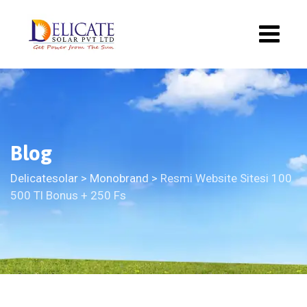
Blog
Delicatesolar
>
Monobrand
>
Resmi Website Sitesi 100
500 Tl Bonus + 250 Fs