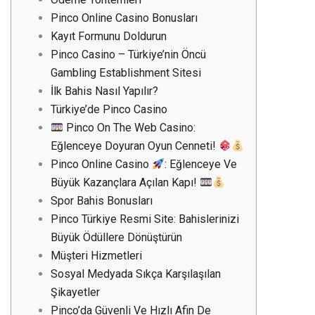
Pinсo Online Casino Bonusları
Kayıt Formunu Doldurun
Pinco Casino – Türkiye’nin Öncü
Gambling Establishment Sitesi
İlk Bahis Nasıl Yapılır?
Türkiye’de Pinсo Casino
Pinco On The Web Casino:
Eğlenceye Doyuran Oyun Cenneti!
Pinco Online Casino
: Eğlenceye Ve
Büyük Kazançlara Açılan Kapı!
Spor Bahis Bonusları
Pinco Türkiye Resmi Site: Bahislerinizi
Büyük Ödüllere Dönüştürün
Müşteri Hizmetleri
Sosyal Medyada Sıkça Karşılaşılan
Şikayetler
Pinco’da Güvenli Ve Hızlı Afin De