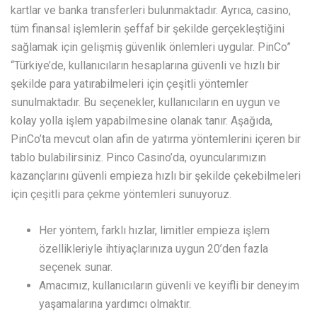
kartlar ve banka transferleri bulunmaktadır. Ayrıca, casino,
tüm finansal işlemlerin şeffaf bir şekilde gerçekleştiğini
sağlamak için gelişmiş güvenlik önlemleri uygular. PinCo”
“Türkiye’de, kullanıcıların hesaplarına güvenli ve hızlı bir
şekilde para yatırabilmeleri için çeşitli yöntemler
sunulmaktadır. Bu seçenekler, kullanıcıların en uygun ve
kolay yolla işlem yapabilmesine olanak tanır. Aşağıda,
PinCo’ta mevcut olan afin de yatırma yöntemlerini içeren bir
tablo bulabilirsiniz. Pinco Casino’da, oyuncularımızın
kazançlarını güvenli empieza hızlı bir şekilde çekebilmeleri
için çeşitli para çekme yöntemleri sunuyoruz.
Her yöntem, farklı hızlar, limitler empieza işlem
özellikleriyle ihtiyaçlarınıza uygun 20’den fazla
seçenek sunar.
Amacımız, kullanıcıların güvenli ve keyifli bir deneyim
yaşamalarına yardımcı olmaktır.