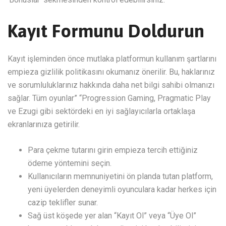
Kayıt Formunu Doldurun
Kayıt işleminden önce mutlaka platformun kullanım şartlarını
empieza gizlilik politikasını okumanız önerilir. Bu, haklarınız
ve sorumluluklarınız hakkında daha net bilgi sahibi olmanızı
sağlar. Tüm oyunlar” “Progression Gaming, Pragmatic Play
ve Ezugi gibi sektördeki en iyi sağlayıcılarla ortaklaşa
ekranlarınıza getirilir.
Para çekme tutarını girin empieza tercih ettiğiniz
ödeme yöntemini seçin.
Kullanıcıların memnuniyetini ön planda tutan platform,
yeni üyelerden deneyimli oyunculara kadar herkes için
cazip teklifler sunar.
Sağ üst köşede yer alan “Kayıt Ol” veya “Üye Ol”