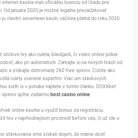
 internet kasína mali oficiálnu licenciu od Úradu pre
ií. Od januára 2020 je možné legálne prevádzkovať
e ju vlastní seventeen kasín, väčšina platná do roku 2030.
tolové hry ako ruleta, blackjack, či video online poker.
rodosť, ako pri automatoch. Zahrajte si na nových hrách od
tic a získajte dohromady 260 free spinov. Zistite ako
avidlá rulety overené expertmi. Viac um stávkových
etou sixth is v ponuke nájdete v tomto článku. DOXXbet
ee spinov úplne zadarmo
best casino online
.
vek online kasíne u využiť bonus za registráciu.
iť hru v najvhodnejšom prostredí before vás, či už ide o
ého stávkovania sme získali dojem, že máme dosť