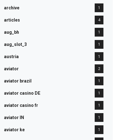
archive
1
articles
4
aug_bh
1
aug_slot_3
1
austria
1
aviator
2
aviator brazil
1
aviator casino DE
1
aviator casino fr
1
aviator IN
1
aviator ke
1