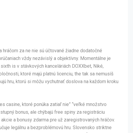
a hráčom za ne nie sú účtované žiadne dodatočné
orúčaniach vždy nezávislý a objektívny. Momentálne je
sixth is v stávkových kanceláriách DOXXbet, Niké,
ločnosti, ktoré majú platnú licenciu, the tak sa nemusíš
ujú hru, ktorú si môžu vychutnať doslova na každom kroku
es casine, ktoré ponúka zatiaľ nie” “veľké množstvo
stupný bonus, ale chýbajú free spiny za registráciu
 akcie a bonusy zdarma pre už zaregistrovaných hráčov.
ručuje legálnu a bezproblémovú hru. Slovensko striktne