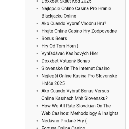
Doxxbet Skaut Kód 2025
Najlepšie Online Casina Pre Hranie
Blackjacku Online
Ako Cuando Vybrať Vhodnú Hru?
Hrajte Online Casino Hry Zodpovedne
Bonus Bears
Hry Od Tom Horn (
Vyhľadávač Kasínových Hier
Doxxbet Vstupný Bonus
Slovenské On The Internet Casino
Nejlepší Online Kasina Pro Slovenské
Hráče 2025
Ako Cuando Vybrať Bonus Versus
Online Kasínach Mhh Slovensku?
How We All Rate Slovakian On The
Web Casinos: Methodology & Insights
Nedávno Pridané Hry (
Fortuna Online Casino