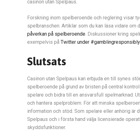
casinon utan Spelpaus.
Forskning inom spelberoende och reglering visar ty
spelbranschen. Artiklar som du kan läsa vidare om d
påverkan på spelberoende
. Diskussioner kring spel
exempelvis på
Twitter under #gamblingresponsibly
Slutsats
Casinon utan Spelpaus kan erbjuda en till synes stör
spelberoende på grund av bristen på central kontroll
spelare och bidra till en ansvarsfull spelmarknad. 
och hantera spelproblem. För att minska spelberoe
information och stöd. Som spelare eller anhörig är 
Spelpaus och i första hand välja licensierade opera
skyddsfunktioner.