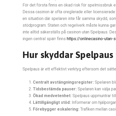
För det första finns en ökad risk för spelmissbruk
Dessa casinon är ofta oreglerade eller licensierade 
en situation där spelaren inte får samma skydd, som e
stödprogram. Staten och regelverk måste kunna gara
inte alltid säkerställs på casinon utan Spelpaus. De
ingen central spärr finns
https://onlinecasino-utan-
Hur skyddar Spelpaus
Spelpaus är ett effektivt verktyg eftersom det sätter
Centralt avstängningsregister:
Spelaren bli
Tidsbestämda pauser:
Spelaren kan välja pau
Ökad medvetenhet:
Spelpaus uppmuntrar till 
Lättillgängligt stöd:
Informerar om hjälporgan
Förebygger eskalering:
Trafiken mellan cas