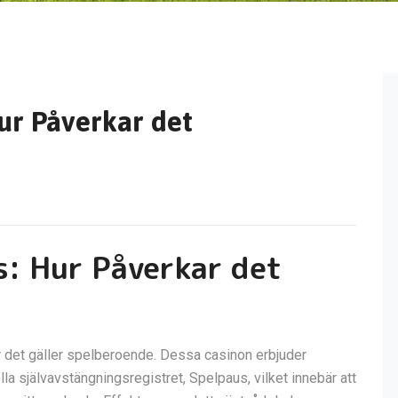
ur Påverkar det
s: Hur Påverkar det
r det gäller spelberoende. Dessa casinon erbjuder
la självavstängningsregistret, Spelpaus, vilket innebär att