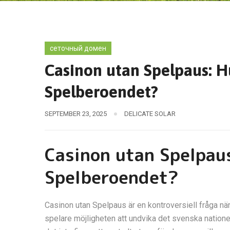
сеточный домен
Casinon utan Spelpaus: H
Spelberoendet?
SEPTEMBER 23, 2025
DELICATE SOLAR
Casinon utan Spelpau
Spelberoendet?
Casinon utan Spelpaus är en kontroversiell fråga nä
spelare möjligheten att undvika det svenska nationel