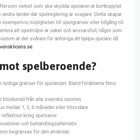
 eftersom verket som ska skydda spelaren är bortkopplat.
i andra länder där spelreglering är svagare. Detta skapar
xempelvis möjligheten till spelgränser eller tillgång till
ntera att spelmiljön är säker och ansvarsfull, något som
ssutom är det svårare för anhöriga att hjälpa spelare då
svensklicens.se
.
 mot spelberoende?
 tydliga gränser för spelandet. Bland fördelarna finns:
r blockerad från alla svenska casinon.
s mellan 1, 3, 6 månader eller tillsvidare.
reflektion kring spelvanor.
isationer och behandlingsalternativ.
inon begränsas för den enskilde.