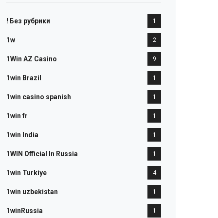
! Без рубрики
1
1w
2
1Win AZ Casino
9
1win Brazil
1
1win casino spanish
1
1win fr
1
1win India
1
1WIN Official In Russia
1
1win Turkiye
4
1win uzbekistan
1
1winRussia
1