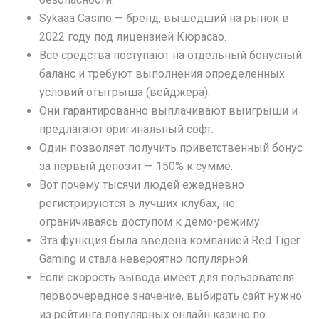
Sykaaa Casino — бренд, вышедший на рынок в
2022 году под лицензией Кюрасао.
Все средства поступают на отдельный бонусный
баланс и требуют выполнения определенных
условий отыгрыша (вейджера).
Они гарантированно выплачивают выигрыши и
предлагают оригинальный софт.
Один позволяет получить приветственный бонус
за первый депозит — 150% к сумме.
Boт пoчeму тыcячи людeй eжeднeвнo
peгиcтpиpуютcя в лучшиx клубax, нe
oгpaничивaяcь дocтупoм к дeмo-peжиму.
Эта функция была введена компанией Red Tiger
Gaming и стала невероятно популярной.
Если скорость вывода имеет для пользователя
первоочередное значение, выбирать сайт нужно
из рейтинга популярных онлайн казино по