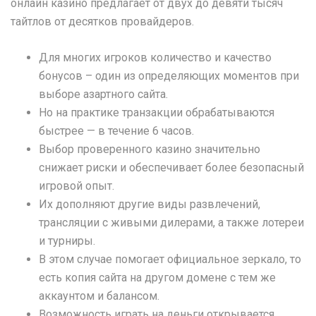
онлайн казино предлагает от двух до девяти тысяч
тайтлов от десятков провайдеров.
Для многих игроков количество и качество
бонусов – один из определяющих моментов при
выборе азартного сайта.
Но на практике транзакции обрабатываются
быстрее — в течение 6 часов.
Выбор проверенного казино значительно
снижает риски и обеспечивает более безопасный
игровой опыт.
Их дополняют другие виды развлечений,
трансляции с живыми дилерами, а также лотереи
и турниры.
В этом случае помогает официальное зеркало, то
есть копия сайта на другом домене с тем же
аккаунтом и балансом.
Возможность играть на деньги открывается