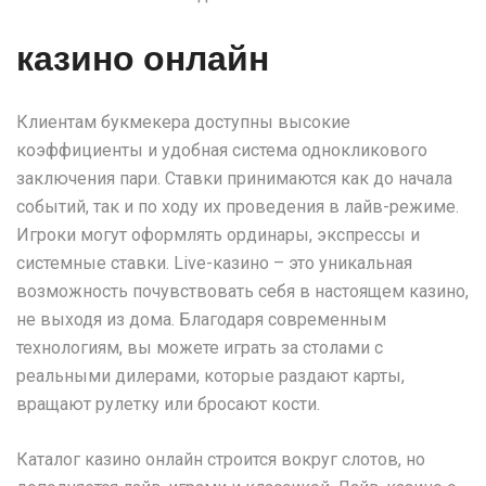
казино онлайн
Клиентам букмекера доступны высокие
коэффициенты и удобная система однокликового
заключения пари. Ставки принимаются как до начала
событий, так и по ходу их проведения в лайв-режиме.
Игроки могут оформлять ординары, экспрессы и
системные ставки. Live-казино – это уникальная
возможность почувствовать себя в настоящем казино,
не выходя из дома. Благодаря современным
технологиям, вы можете играть за столами с
реальными дилерами, которые раздают карты,
вращают рулетку или бросают кости.
Каталог казино онлайн строится вокруг слотов, но