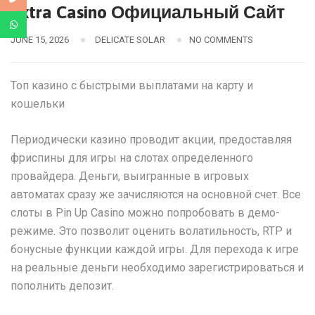
Extra Casino Официальный Сайт
JUNE 15, 2026
DELICATE SOLAR
NO COMMENTS
Топ казино с быстрыми выплатами на карту и
кошельки
Периодически казино проводит акции, предоставляя
фриспины для игры на слотах определенного
провайдера. Деньги, выигранные в игровых
автоматах сразу же зачисляются на основной счет. Все
слоты в Pin Up Casino можно попробовать в демо-
режиме. Это позволит оценить волатильность, RTP и
бонусные функции каждой игры. Для перехода к игре
на реальные деньги необходимо зарегистрироваться и
пополнить депозит.