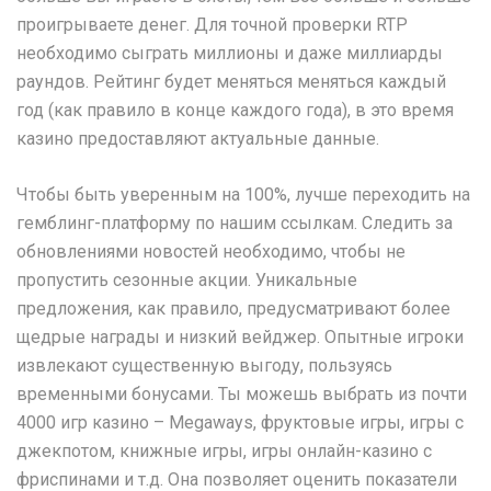
проигрываете денег. Для точной проверки RTP
необходимо сыграть миллионы и даже миллиарды
раундов. Рейтинг будет меняться меняться каждый
год (как правило в конце каждого года), в это время
казино предоставляют актуальные данные.
Чтобы быть уверенным на 100%, лучше переходить на
гемблинг-платформу по нашим ссылкам. Следить за
обновлениями новостей необходимо, чтобы не
пропустить сезонные акции. Уникальные
предложения, как правило, предусматривают более
щедрые награды и низкий вейджер. Опытные игроки
извлекают существенную выгоду, пользуясь
временными бонусами. Ты можешь выбрать из почти
4000 игр казино – Megaways, фруктовые игры, игры с
джекпотом, книжные игры, игры онлайн-казино с
фриспинами и т.д. Она позволяет оценить показатели