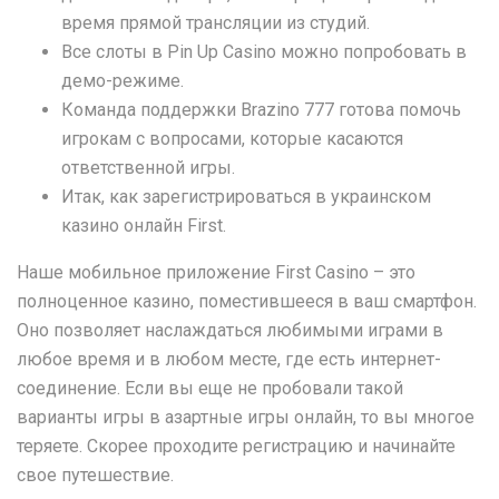
время прямой трансляции из студий.
Все слоты в Pin Up Casino можно попробовать в
демо-режиме.
Команда поддержки Brazino 777 готова помочь
игрокам с вопросами, которые касаются
ответственной игры.
Итак, как зарегистрироваться в украинском
казино онлайн First.
Наше мобильное приложение First Casino – это
полноценное казино, поместившееся в ваш смартфон.
Оно позволяет наслаждаться любимыми играми в
любое время и в любом месте, где есть интернет-
соединение. Если вы еще не пробовали такой
варианты игры в азартные игры онлайн, то вы многое
теряете. Скорее проходите регистрацию и начинайте
свое путешествие.