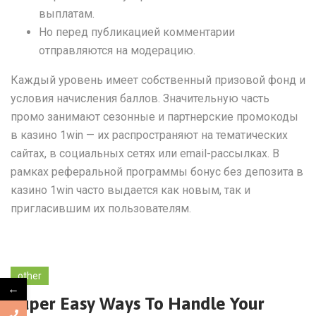
выплатам.
Но перед публикацией комментарии
отправляются на модерацию.
Каждый уровень имеет собственный призовой фонд и
условия начисления баллов. Значительную часть
промо занимают сезонные и партнерские промокоды
в казино 1win — их распространяют на тематических
сайтах, в социальных сетях или email-рассылках. В
рамках реферальной программы бонус без депозита в
казино 1win часто выдается как новым, так и
пригласившим их пользователям.
other
←
Super Easy Ways To Handle Your